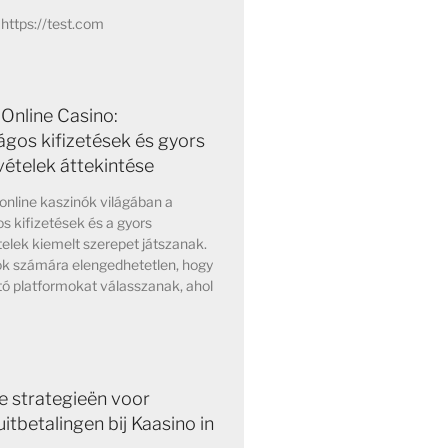
https://test.com
Online Casino:
ágos kifizetések és gyors
vételek áttekintése
online kaszinók világában a
s kifizetések és a gyors
elek kiemelt szerepet játszanak.
ok számára elengedhetetlen, hogy
ó platformokat válasszanak, ahol
e strategieën voor
itbetalingen bij Kaasino in