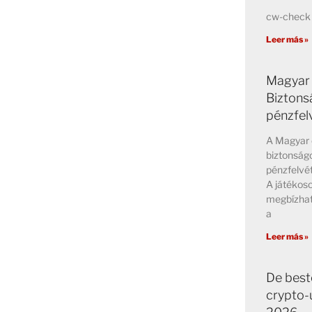
cw-check 
Leer más »
Magyar 
Biztons
pénzfel
A Magyar 
biztonságo
pénzfelvét
A játékos
megbízhat
a
Leer más »
De best
crypto-u