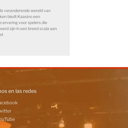
eds veranderende wereld van
kken biedt Kaasino een
e ervaring voor spelers die
eerd zijn in een breed scala aan
et
os en las redes
acebook
witter
ouTube