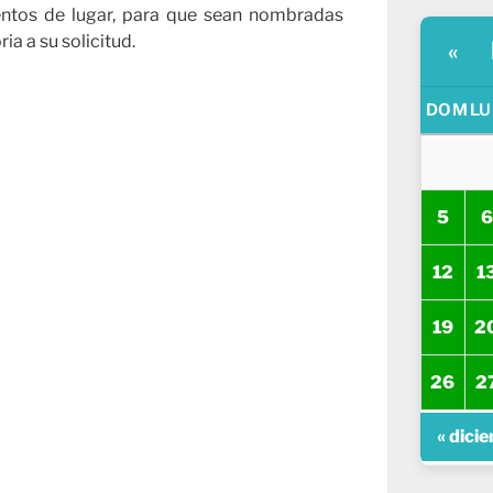
entos de lugar, para que sean nombradas
ia a su solicitud.
«
DOM
LU
5
6
12
1
19
2
26
2
« dici