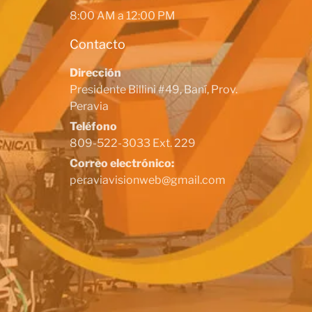
8:00 AM a 12:00 PM
Contacto
Dirección
Presidente Billini #49, Baní, Prov.
Peravia
Teléfono
809-522-3033 Ext. 229
Correo electrónico:
peraviavisionweb@gmail.com