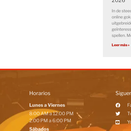
2026
In de ste
online go
uitgebreid
geïnteress
spellen. M
Leer más »
Horarios
Siguen
Lunes a Viernes
F
8:00 AM a 12:00 PM
T
2:00 PM a 6:00 PM
Y
Sábados