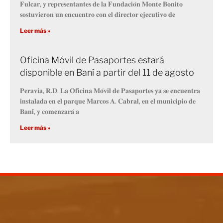
𝐅𝐮𝐥𝐜𝐚𝐫, 𝐲 𝐫𝐞𝐩𝐫𝐞𝐬𝐞𝐧𝐭𝐚𝐧𝐭𝐞𝐬 𝐝𝐞 𝐥𝐚 𝐅𝐮𝐧𝐝𝐚𝐜𝐢𝐨́𝐧 𝐌𝐨𝐧𝐭𝐞 𝐁𝐨𝐧𝐢𝐭𝐨
𝐬𝐨𝐬𝐭𝐮𝐯𝐢𝐞𝐫𝐨𝐧 𝐮𝐧 𝐞𝐧𝐜𝐮𝐞𝐧𝐭𝐫𝐨 𝐜𝐨𝐧 𝐞𝐥 𝐝𝐢𝐫𝐞𝐜𝐭𝐨𝐫 𝐞𝐣𝐞𝐜𝐮𝐭𝐢𝐯𝐨 𝐝𝐞
Leer más »
Oficina Móvil de Pasaportes estará
disponible en Baní a partir del 11 de agosto
𝐏𝐞𝐫𝐚𝐯𝐢𝐚, 𝐑.𝐃. 𝐋𝐚 𝐎𝐟𝐢𝐜𝐢𝐧𝐚 𝐌𝐨́𝐯𝐢𝐥 𝐝𝐞 𝐏𝐚𝐬𝐚𝐩𝐨𝐫𝐭𝐞𝐬 𝐲𝐚 𝐬𝐞 𝐞𝐧𝐜𝐮𝐞𝐧𝐭𝐫𝐚
𝐢𝐧𝐬𝐭𝐚𝐥𝐚𝐝𝐚 𝐞𝐧 𝐞𝐥 𝐩𝐚𝐫𝐪𝐮𝐞 𝐌𝐚𝐫𝐜𝐨𝐬 𝐀. 𝐂𝐚𝐛𝐫𝐚𝐥, 𝐞𝐧 𝐞𝐥 𝐦𝐮𝐧𝐢𝐜𝐢𝐩𝐢𝐨 𝐝𝐞
𝐁𝐚𝐧𝐢́, 𝐲 𝐜𝐨𝐦𝐞𝐧𝐳𝐚𝐫𝐚́ 𝐚
Leer más »