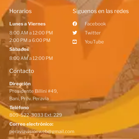
Horarios
Siguenos en las redes
Lunes a Viernes
Facebook
8:00 AM a 12:00 PM
Twitter
2:00 PM a 6:00 PM
YouTube
Sábados
8:00 AM a 12:00 PM
Contacto
Dirección
Presidente Billini #49,
Baní, Prov. Peravia
Teléfono
809-522-3033 Ext. 229
Correo electrónico:
peraviavisionweb@gmail.com