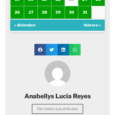
26
27
28
29
30
31
« diciembre
febrero »
Anabellys Lucia Reyes
Ver todos sus artículos