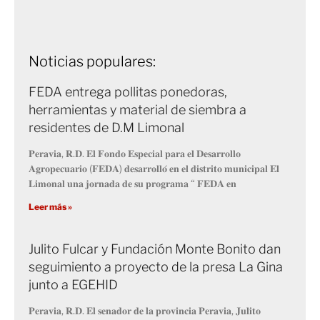
Noticias populares:
FEDA entrega pollitas ponedoras,
herramientas y material de siembra a
residentes de D.M Limonal
𝐏𝐞𝐫𝐚𝐯𝐢𝐚, 𝐑.𝐃. 𝐄𝐥 𝐅𝐨𝐧𝐝𝐨 𝐄𝐬𝐩𝐞𝐜𝐢𝐚𝐥 𝐩𝐚𝐫𝐚 𝐞𝐥 𝐃𝐞𝐬𝐚𝐫𝐫𝐨𝐥𝐥𝐨
𝐀𝐠𝐫𝐨𝐩𝐞𝐜𝐮𝐚𝐫𝐢𝐨 (𝐅𝐄𝐃𝐀) 𝐝𝐞𝐬𝐚𝐫𝐫𝐨𝐥𝐥𝐨́ 𝐞𝐧 𝐞𝐥 𝐝𝐢𝐬𝐭𝐫𝐢𝐭𝐨 𝐦𝐮𝐧𝐢𝐜𝐢𝐩𝐚𝐥 𝐄𝐥
𝐋𝐢𝐦𝐨𝐧𝐚𝐥 𝐮𝐧𝐚 𝐣𝐨𝐫𝐧𝐚𝐝𝐚 𝐝𝐞 𝐬𝐮 𝐩𝐫𝐨𝐠𝐫𝐚𝐦𝐚 “ 𝐅𝐄𝐃𝐀 𝐞𝐧
Leer más »
Julito Fulcar y Fundación Monte Bonito dan
seguimiento a proyecto de la presa La Gina
junto a EGEHID
𝐏𝐞𝐫𝐚𝐯𝐢𝐚, 𝐑.𝐃. 𝐄𝐥 𝐬𝐞𝐧𝐚𝐝𝐨𝐫 𝐝𝐞 𝐥𝐚 𝐩𝐫𝐨𝐯𝐢𝐧𝐜𝐢𝐚 𝐏𝐞𝐫𝐚𝐯𝐢𝐚, 𝐉𝐮𝐥𝐢𝐭𝐨