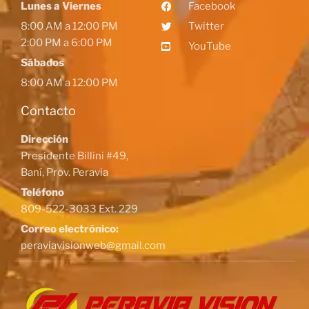
Lunes a Viernes
Facebook
8:00 AM a 12:00 PM
Twitter
2:00 PM a 6:00 PM
YouTube
Sábados
8:00 AM a 12:00 PM
Contacto
Dirección
Presidente Billini #49,
Baní, Prov. Peravia
Teléfono
809-522-3033 Ext. 229
Correo electrónico:
peraviavisionweb@gmail.com