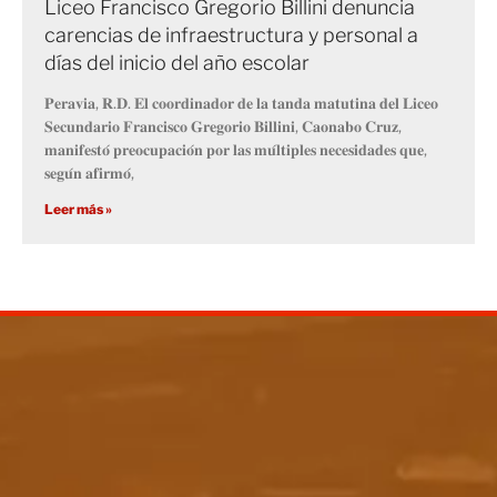
Liceo Francisco Gregorio Billini denuncia
carencias de infraestructura y personal a
días del inicio del año escolar
𝐏𝐞𝐫𝐚𝐯𝐢𝐚, 𝐑.𝐃. 𝐄𝐥 𝐜𝐨𝐨𝐫𝐝𝐢𝐧𝐚𝐝𝐨𝐫 𝐝𝐞 𝐥𝐚 𝐭𝐚𝐧𝐝𝐚 𝐦𝐚𝐭𝐮𝐭𝐢𝐧𝐚 𝐝𝐞𝐥 𝐋𝐢𝐜𝐞𝐨
𝐒𝐞𝐜𝐮𝐧𝐝𝐚𝐫𝐢𝐨 𝐅𝐫𝐚𝐧𝐜𝐢𝐬𝐜𝐨 𝐆𝐫𝐞𝐠𝐨𝐫𝐢𝐨 𝐁𝐢𝐥𝐥𝐢𝐧𝐢, 𝐂𝐚𝐨𝐧𝐚𝐛𝐨 𝐂𝐫𝐮𝐳,
𝐦𝐚𝐧𝐢𝐟𝐞𝐬𝐭𝐨́ 𝐩𝐫𝐞𝐨𝐜𝐮𝐩𝐚𝐜𝐢𝐨́𝐧 𝐩𝐨𝐫 𝐥𝐚𝐬 𝐦𝐮́𝐥𝐭𝐢𝐩𝐥𝐞𝐬 𝐧𝐞𝐜𝐞𝐬𝐢𝐝𝐚𝐝𝐞𝐬 𝐪𝐮𝐞,
𝐬𝐞𝐠𝐮́𝐧 𝐚𝐟𝐢𝐫𝐦𝐨́,
Leer más »