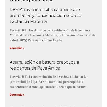
DPS Peravia intensifica acciones de
promoción y concienciación sobre la
Lactancia Materna
𝐏𝐞𝐫𝐚𝐯𝐢𝐚, 𝐑.𝐃. 𝐄𝐧 𝐞𝐥 𝐦𝐚𝐫𝐜𝐨 𝐝𝐞 𝐥𝐚 𝐜𝐞𝐥𝐞𝐛𝐫𝐚𝐜𝐢𝐨́𝐧 𝐝𝐞 𝐥𝐚 𝐒𝐞𝐦𝐚𝐧𝐚
𝐌𝐮𝐧𝐝𝐢𝐚𝐥 𝐝𝐞 𝐥𝐚 𝐋𝐚𝐜𝐭𝐚𝐧𝐜𝐢𝐚 𝐌𝐚𝐭𝐞𝐫𝐧𝐚, 𝐥𝐚 𝐃𝐢𝐫𝐞𝐜𝐜𝐢𝐨́𝐧 𝐏𝐫𝐨𝐯𝐢𝐧𝐜𝐢𝐚𝐥 𝐝𝐞
𝐒𝐚𝐥𝐮𝐝 (𝐃𝐏𝐒) 𝐏𝐞𝐫𝐚𝐯𝐢𝐚 𝐡𝐚 𝐢𝐧𝐭𝐞𝐧𝐬𝐢𝐟𝐢𝐜𝐚𝐝𝐨
Leer más »
Acumulación de basura preocupa a
residentes de Paya Arriba
𝐏𝐞𝐫𝐚𝐯𝐢𝐚, 𝐑.𝐃. 𝐋𝐚 𝐚𝐜𝐮𝐦𝐮𝐥𝐚𝐜𝐢𝐨́𝐧 𝐝𝐞 𝐝𝐞𝐬𝐞𝐜𝐡𝐨𝐬 𝐬𝐨́𝐥𝐢𝐝𝐨𝐬 𝐞𝐧 𝐥𝐚
𝐜𝐨𝐦𝐮𝐧𝐢𝐝𝐚𝐝 𝐝𝐞 𝐏𝐚𝐲𝐚 𝐀𝐫𝐫𝐢𝐛𝐚 𝐦𝐚𝐧𝐭𝐢𝐞𝐧𝐞 𝐩𝐫𝐞𝐨𝐜𝐮𝐩𝐚𝐝𝐨𝐬 𝐚
𝐫𝐞𝐬𝐢𝐝𝐞𝐧𝐭𝐞𝐬 𝐝𝐞 𝐥𝐚 𝐳𝐨𝐧𝐚, 𝐪𝐮𝐢𝐞𝐧𝐞𝐬 𝐝𝐞𝐧𝐮𝐧𝐜𝐢𝐚𝐧 𝐪𝐮𝐞 𝐥𝐚 𝐛𝐚𝐬𝐮𝐫𝐚
Leer más »