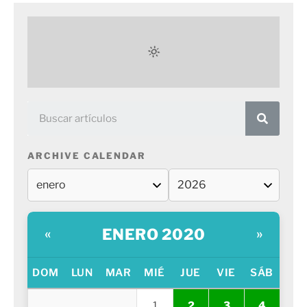
ARCHIVE CALENDAR
ENERO 2020
«
»
DOM
LUN
MAR
MIÉ
JUE
VIE
SÁB
1
2
3
4