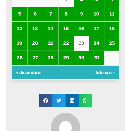
5
6
7
8
9
10
11
12
13
14
15
16
17
18
19
20
21
22
23
24
25
26
27
28
29
30
31
« diciembre
febrero »