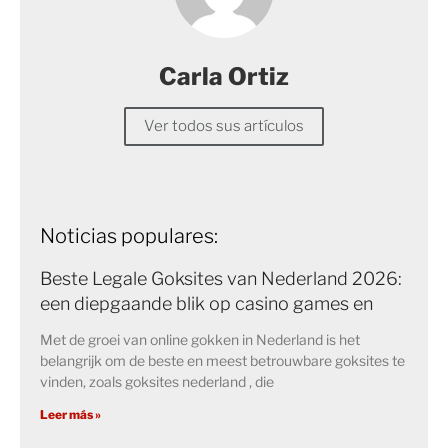
Carla Ortiz
Ver todos sus artículos
Noticias populares:
Beste Legale Goksites van Nederland 2026:
een diepgaande blik op casino games en
Met de groei van online gokken in Nederland is het
belangrijk om de beste en meest betrouwbare goksites te
vinden, zoals goksites nederland , die
Leer más »