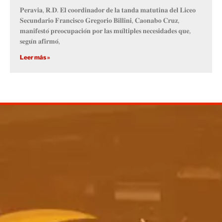
𝐏𝐞𝐫𝐚𝐯𝐢𝐚, 𝐑.𝐃. 𝐄𝐥 𝐜𝐨𝐨𝐫𝐝𝐢𝐧𝐚𝐝𝐨𝐫 𝐝𝐞 𝐥𝐚 𝐭𝐚𝐧𝐝𝐚 𝐦𝐚𝐭𝐮𝐭𝐢𝐧𝐚 𝐝𝐞𝐥 𝐋𝐢𝐜𝐞𝐨
𝐒𝐞𝐜𝐮𝐧𝐝𝐚𝐫𝐢𝐨 𝐅𝐫𝐚𝐧𝐜𝐢𝐬𝐜𝐨 𝐆𝐫𝐞𝐠𝐨𝐫𝐢𝐨 𝐁𝐢𝐥𝐥𝐢𝐧𝐢, 𝐂𝐚𝐨𝐧𝐚𝐛𝐨 𝐂𝐫𝐮𝐳,
𝐦𝐚𝐧𝐢𝐟𝐞𝐬𝐭𝐨́ 𝐩𝐫𝐞𝐨𝐜𝐮𝐩𝐚𝐜𝐢𝐨́𝐧 𝐩𝐨𝐫 𝐥𝐚𝐬 𝐦𝐮́𝐥𝐭𝐢𝐩𝐥𝐞𝐬 𝐧𝐞𝐜𝐞𝐬𝐢𝐝𝐚𝐝𝐞𝐬 𝐪𝐮𝐞,
𝐬𝐞𝐠𝐮́𝐧 𝐚𝐟𝐢𝐫𝐦𝐨́,
Leer más »