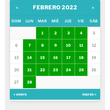
FEBRERO 2022
«
»
DOM
LUN
MAR
MIÉ
JUE
VIE
SÁB
1
2
3
4
5
6
7
8
9
10
11
12
13
14
15
16
17
18
19
20
21
22
23
24
25
26
27
28
« enero
marzo »