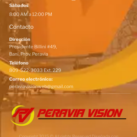
Sábados
8:00 AM a 12:00 PM
Contacto
Dirección
Presidente Billini #49,
Baní, Prov. Peravia
Teléfono
809-522-3033 Ext. 229
Correo electrónico:
peraviavisionweb@gmail.com
Copyright 2015 © All rights Reserved Diseñada con