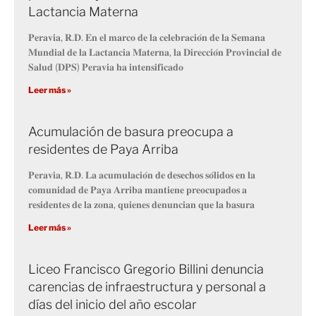
Lactancia Materna
𝐏𝐞𝐫𝐚𝐯𝐢𝐚, 𝐑.𝐃. 𝐄𝐧 𝐞𝐥 𝐦𝐚𝐫𝐜𝐨 𝐝𝐞 𝐥𝐚 𝐜𝐞𝐥𝐞𝐛𝐫𝐚𝐜𝐢𝐨́𝐧 𝐝𝐞 𝐥𝐚 𝐒𝐞𝐦𝐚𝐧𝐚
𝐌𝐮𝐧𝐝𝐢𝐚𝐥 𝐝𝐞 𝐥𝐚 𝐋𝐚𝐜𝐭𝐚𝐧𝐜𝐢𝐚 𝐌𝐚𝐭𝐞𝐫𝐧𝐚, 𝐥𝐚 𝐃𝐢𝐫𝐞𝐜𝐜𝐢𝐨́𝐧 𝐏𝐫𝐨𝐯𝐢𝐧𝐜𝐢𝐚𝐥 𝐝𝐞
𝐒𝐚𝐥𝐮𝐝 (𝐃𝐏𝐒) 𝐏𝐞𝐫𝐚𝐯𝐢𝐚 𝐡𝐚 𝐢𝐧𝐭𝐞𝐧𝐬𝐢𝐟𝐢𝐜𝐚𝐝𝐨
Leer más »
Acumulación de basura preocupa a
residentes de Paya Arriba
𝐏𝐞𝐫𝐚𝐯𝐢𝐚, 𝐑.𝐃. 𝐋𝐚 𝐚𝐜𝐮𝐦𝐮𝐥𝐚𝐜𝐢𝐨́𝐧 𝐝𝐞 𝐝𝐞𝐬𝐞𝐜𝐡𝐨𝐬 𝐬𝐨́𝐥𝐢𝐝𝐨𝐬 𝐞𝐧 𝐥𝐚
𝐜𝐨𝐦𝐮𝐧𝐢𝐝𝐚𝐝 𝐝𝐞 𝐏𝐚𝐲𝐚 𝐀𝐫𝐫𝐢𝐛𝐚 𝐦𝐚𝐧𝐭𝐢𝐞𝐧𝐞 𝐩𝐫𝐞𝐨𝐜𝐮𝐩𝐚𝐝𝐨𝐬 𝐚
𝐫𝐞𝐬𝐢𝐝𝐞𝐧𝐭𝐞𝐬 𝐝𝐞 𝐥𝐚 𝐳𝐨𝐧𝐚, 𝐪𝐮𝐢𝐞𝐧𝐞𝐬 𝐝𝐞𝐧𝐮𝐧𝐜𝐢𝐚𝐧 𝐪𝐮𝐞 𝐥𝐚 𝐛𝐚𝐬𝐮𝐫𝐚
Leer más »
Liceo Francisco Gregorio Billini denuncia
carencias de infraestructura y personal a
días del inicio del año escolar