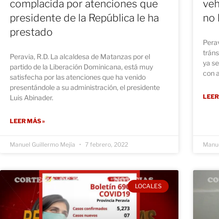
complacida por atenciones que
veh
presidente de la República le ha
no 
prestado
Perav
tráns
Peravia, R.D. La alcaldesa de Matanzas por el
ya se
partido de la Liberación Dominicana, está muy
con 
satisfecha por las atenciones que ha venido
presentándole a su administración, el presidente
LEER
Luis Abinader.
LEER MÁS »
Manuel Guillermo Mejía
7 febrero, 2022
Manue
LOCALES