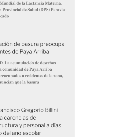
𝐌𝐮𝐧𝐝𝐢𝐚𝐥 𝐝𝐞 𝐥𝐚 𝐋𝐚𝐜𝐭𝐚𝐧𝐜𝐢𝐚 𝐌𝐚𝐭𝐞𝐫𝐧𝐚,
́𝐧 𝐏𝐫𝐨𝐯𝐢𝐧𝐜𝐢𝐚𝐥 𝐝𝐞 𝐒𝐚𝐥𝐮𝐝 (𝐃𝐏𝐒) 𝐏𝐞𝐫𝐚𝐯𝐢𝐚
𝐢𝐜𝐚𝐝𝐨
ción de basura preocupa
entes de Paya Arriba
𝐃. 𝐋𝐚 𝐚𝐜𝐮𝐦𝐮𝐥𝐚𝐜𝐢𝐨́𝐧 𝐝𝐞 𝐝𝐞𝐬𝐞𝐜𝐡𝐨𝐬
 𝐥𝐚 𝐜𝐨𝐦𝐮𝐧𝐢𝐝𝐚𝐝 𝐝𝐞 𝐏𝐚𝐲𝐚 𝐀𝐫𝐫𝐢𝐛𝐚
𝐞𝐨𝐜𝐮𝐩𝐚𝐝𝐨𝐬 𝐚 𝐫𝐞𝐬𝐢𝐝𝐞𝐧𝐭𝐞𝐬 𝐝𝐞 𝐥𝐚 𝐳𝐨𝐧𝐚,
𝐧𝐮𝐧𝐜𝐢𝐚𝐧 𝐪𝐮𝐞 𝐥𝐚 𝐛𝐚𝐬𝐮𝐫𝐚
ancisco Gregorio Billini
a carencias de
ructura y personal a días
io del año escolar