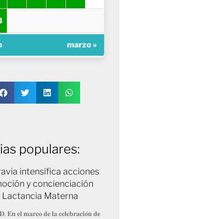
8
o
marzo »
ias populares:
avia intensifica acciones
oción y concienciación
a Lactancia Materna
𝐃. 𝐄𝐧 𝐞𝐥 𝐦𝐚𝐫𝐜𝐨 𝐝𝐞 𝐥𝐚 𝐜𝐞𝐥𝐞𝐛𝐫𝐚𝐜𝐢𝐨́𝐧 𝐝𝐞