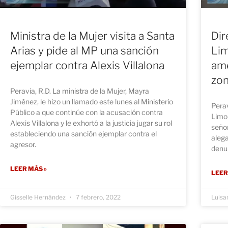
Ministra de la Mujer visita a Santa
Dir
Arias y pide al MP una sanción
Lim
ejemplar contra Alexis Villalona
ame
zo
Peravia, R.D. La ministra de la Mujer, Mayra
Jiménez, le hizo un llamado este lunes al Ministerio
Perav
Público a que continúe con la acusación contra
Limon
Alexis Villalona y le exhortó a la justicia jugar su rol
señor
estableciendo una sanción ejemplar contra el
aleg
agresor.
denu
LEER MÁS »
LEER
Gisselle Hernández
7 febrero, 2022
Luisa