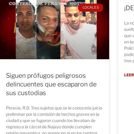
¡D
LOCALES
La no
suelt
que 
en la
Polic
podid
tres 
Siguen prófugos peligrosos
LEER
delincuentes que escaparon de
sus custodias
Peravia, R.D. Tres sujetos que se le conocería juicio
preliminar por la comisión de hechos graves en la
ciudad y que se fugaron cuando los llevaban de
regreso a la cárcel de Najayo donde cumplen
prisión preventiva, no aparecen ni en los centros