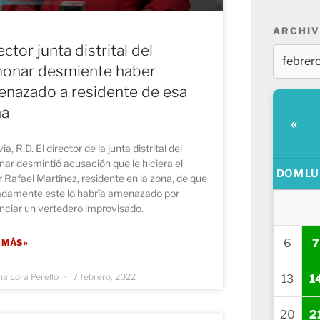
ARCHIV
ector junta distrital del
onar desmiente haber
nazado a residente de esa
na
«
ia, R.D. El director de la junta distrital del
ar desmintió acusación que le hiciera el
DOM
LU
 Rafael Martínez, residente en la zona, de que
adamente este lo habría amenazado por
nciar un vertedero improvisado.
6
7
 MÁS »
na Lora Perello
7 febrero, 2022
13
1
20
2