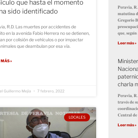
ículo que hasta el momento
𝐏𝐞𝐫𝐚𝐯𝐢𝐚, 𝐑.
ha sido identificado
𝐦𝐚𝐭𝐮𝐭𝐢𝐧𝐚 𝐝
𝐆𝐫𝐞𝐠𝐨𝐫𝐢𝐨 𝐁
𝐩𝐫𝐞𝐨𝐜𝐮𝐩𝐚𝐜𝐢
ia, R.D. Las muertes por accidentes de
𝐪𝐮𝐞, 𝐬𝐞𝐠𝐮́𝐧 
ito en la avenida Fabio Herrera no se detienen,
an por colisión de vehículos o por impactar
Leer más »
animales que deambulan por esa vía.
Minister
 MÁS »
Naciona
paterni
charla m
l Guillermo Mejía
7 febrero, 2022
𝐏𝐞𝐫𝐚𝐯𝐢𝐚, 𝐑.
𝐭𝐫𝐚𝐯𝐞́𝐬 𝐝𝐞 𝐬
𝐜𝐨𝐨𝐫𝐝𝐢𝐧𝐚𝐜𝐢
𝐂𝐞𝐧𝐭𝐫𝐚𝐥 𝐝𝐞 
LOCALES
Leer más »