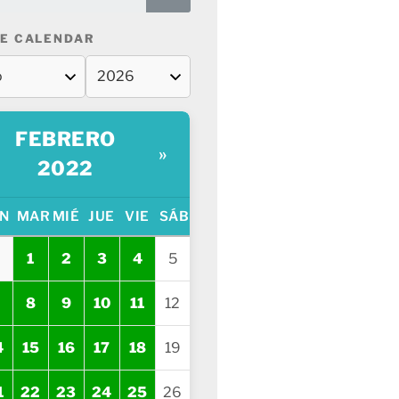
E CALENDAR
FEBRERO
»
2022
N
MAR
MIÉ
JUE
VIE
SÁB
1
2
3
4
5
8
9
10
11
12
4
15
16
17
18
19
1
22
23
24
25
26