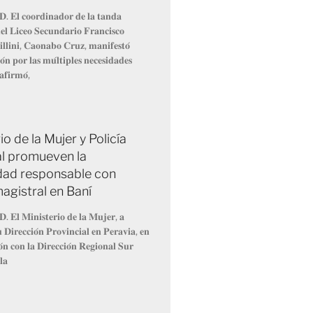
𝐃. 𝐄𝐥 𝐜𝐨𝐨𝐫𝐝𝐢𝐧𝐚𝐝𝐨𝐫 𝐝𝐞 𝐥𝐚 𝐭𝐚𝐧𝐝𝐚
𝐥 𝐋𝐢𝐜𝐞𝐨 𝐒𝐞𝐜𝐮𝐧𝐝𝐚𝐫𝐢𝐨 𝐅𝐫𝐚𝐧𝐜𝐢𝐬𝐜𝐨
𝐥𝐥𝐢𝐧𝐢, 𝐂𝐚𝐨𝐧𝐚𝐛𝐨 𝐂𝐫𝐮𝐳, 𝐦𝐚𝐧𝐢𝐟𝐞𝐬𝐭𝐨́
́𝐧 𝐩𝐨𝐫 𝐥𝐚𝐬 𝐦𝐮́𝐥𝐭𝐢𝐩𝐥𝐞𝐬 𝐧𝐞𝐜𝐞𝐬𝐢𝐝𝐚𝐝𝐞𝐬
𝐚𝐟𝐢𝐫𝐦𝐨́,
io de la Mujer y Policía
l promueven la
dad responsable con
agistral en Baní
𝐃. 𝐄𝐥 𝐌𝐢𝐧𝐢𝐬𝐭𝐞𝐫𝐢𝐨 𝐝𝐞 𝐥𝐚 𝐌𝐮𝐣𝐞𝐫, 𝐚
𝐮 𝐃𝐢𝐫𝐞𝐜𝐜𝐢𝐨́𝐧 𝐏𝐫𝐨𝐯𝐢𝐧𝐜𝐢𝐚𝐥 𝐞𝐧 𝐏𝐞𝐫𝐚𝐯𝐢𝐚, 𝐞𝐧
𝐨́𝐧 𝐜𝐨𝐧 𝐥𝐚 𝐃𝐢𝐫𝐞𝐜𝐜𝐢𝐨́𝐧 𝐑𝐞𝐠𝐢𝐨𝐧𝐚𝐥 𝐒𝐮𝐫
𝐥𝐚