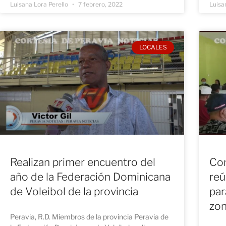
Luisana Lora Perello
7 febrero, 2022
Luisa
LOCALES
Realizan primer encuentro del
Com
año de la Federación Dominicana
reú
de Voleibol de la provincia
par
zo
Peravia, R.D. Miembros de la provincia Peravia de