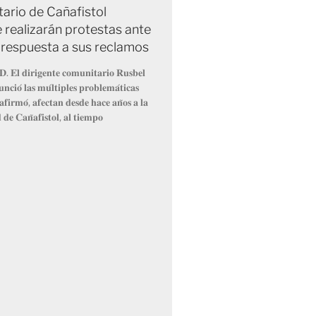
ario de Cañafistol
 realizarán protestas ante
e respuesta a sus reclamos
𝐃. 𝐄𝐥 𝐝𝐢𝐫𝐢𝐠𝐞𝐧𝐭𝐞 𝐜𝐨𝐦𝐮𝐧𝐢𝐭𝐚𝐫𝐢𝐨 𝐑𝐮𝐬𝐛𝐞𝐥
𝐧𝐜𝐢𝐨́ 𝐥𝐚𝐬 𝐦𝐮́𝐥𝐭𝐢𝐩𝐥𝐞𝐬 𝐩𝐫𝐨𝐛𝐥𝐞𝐦𝐚́𝐭𝐢𝐜𝐚𝐬
𝐚𝐟𝐢𝐫𝐦𝐨́, 𝐚𝐟𝐞𝐜𝐭𝐚𝐧 𝐝𝐞𝐬𝐝𝐞 𝐡𝐚𝐜𝐞 𝐚𝐧̃𝐨𝐬 𝐚 𝐥𝐚
𝐝𝐞 𝐂𝐚𝐧̃𝐚𝐟𝐢𝐬𝐭𝐨𝐥, 𝐚𝐥 𝐭𝐢𝐞𝐦𝐩𝐨