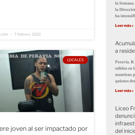
𝐥𝐚 𝐒𝐞𝐦𝐚𝐧𝐚 
𝐥𝐚 𝐃𝐢𝐫𝐞𝐜𝐜𝐢
𝐡𝐚 𝐢𝐧𝐭𝐞𝐧𝐬𝐢𝐟
Leer más »
cción
7 febrero, 2022
Acumula
a resid
LOCALES
𝐏𝐞𝐫𝐚𝐯𝐢𝐚, 𝐑.
𝐬𝐨́𝐥𝐢𝐝𝐨𝐬 𝐞
𝐦𝐚𝐧𝐭𝐢𝐞𝐧𝐞 𝐩
𝐪𝐮𝐢𝐞𝐧𝐞𝐬 𝐝𝐞
Leer más »
Liceo Fr
denunci
infraest
re joven al ser impactado por
del inic