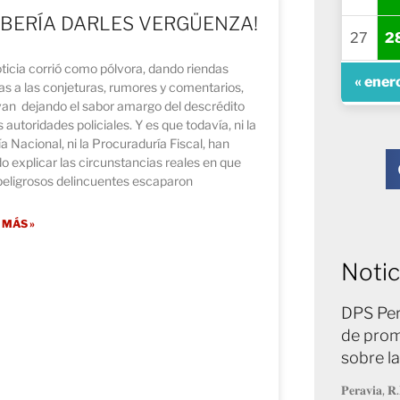
EBERÍA DARLES VERGÜENZA!
27
2
ticia corrió como pólvora, dando riendas
« ener
as a las conjeturas, rumores y comentarios,
van dejando el sabor amargo del descrédito
s autoridades policiales. Y es que todavía, ni la
ía Nacional, ni la Procuraduría Fiscal, han
o explicar las circunstancias reales en que
peligrosos delincuentes escaparon
 MÁS »
Notic
DPS Per
de prom
sobre l
𝐏𝐞𝐫𝐚𝐯𝐢𝐚, 𝐑.