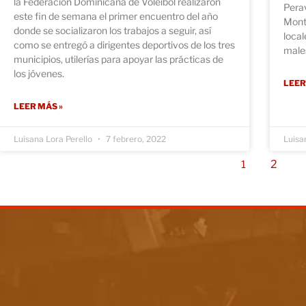
la Federación Dominicana de Voleibol realizaron
Perav
este fin de semana el primer encuentro del año
Monte
donde se socializaron los trabajos a seguir, así
local
como se entregó a dirigentes deportivos de los tres
males
municipios, utilerías para apoyar las prácticas de
los jóvenes.
LEER
LEER MÁS »
Luisana Lora Perello
7 febrero, 2022
Luisa
2
1