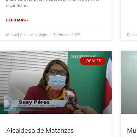
espiritistas.
LEER MÁS »
Manuel Guillermo Mejía
7 febrero, 2022
Reda
LOCALES
Alcaldesa de Matanzas
Mue