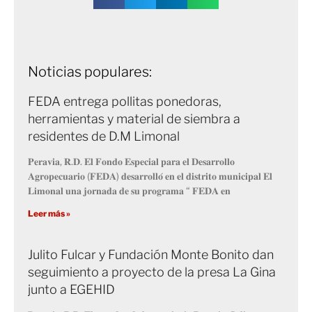
Noticias populares:
FEDA entrega pollitas ponedoras,
herramientas y material de siembra a
residentes de D.M Limonal
𝐏𝐞𝐫𝐚𝐯𝐢𝐚, 𝐑.𝐃. 𝐄𝐥 𝐅𝐨𝐧𝐝𝐨 𝐄𝐬𝐩𝐞𝐜𝐢𝐚𝐥 𝐩𝐚𝐫𝐚 𝐞𝐥 𝐃𝐞𝐬𝐚𝐫𝐫𝐨𝐥𝐥𝐨
𝐀𝐠𝐫𝐨𝐩𝐞𝐜𝐮𝐚𝐫𝐢𝐨 (𝐅𝐄𝐃𝐀) 𝐝𝐞𝐬𝐚𝐫𝐫𝐨𝐥𝐥𝐨́ 𝐞𝐧 𝐞𝐥 𝐝𝐢𝐬𝐭𝐫𝐢𝐭𝐨 𝐦𝐮𝐧𝐢𝐜𝐢𝐩𝐚𝐥 𝐄𝐥
𝐋𝐢𝐦𝐨𝐧𝐚𝐥 𝐮𝐧𝐚 𝐣𝐨𝐫𝐧𝐚𝐝𝐚 𝐝𝐞 𝐬𝐮 𝐩𝐫𝐨𝐠𝐫𝐚𝐦𝐚 “ 𝐅𝐄𝐃𝐀 𝐞𝐧
Leer más »
Julito Fulcar y Fundación Monte Bonito dan
seguimiento a proyecto de la presa La Gina
junto a EGEHID