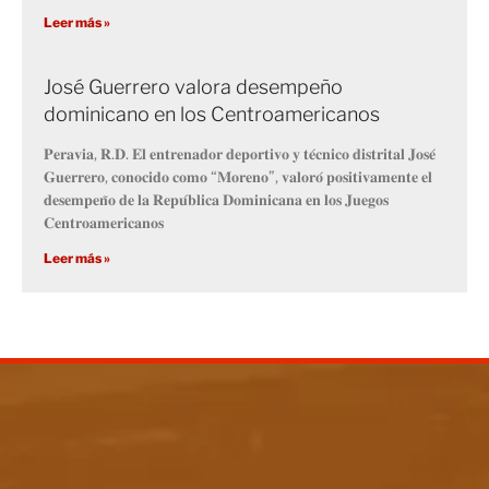
Leer más »
José Guerrero valora desempeño
dominicano en los Centroamericanos
𝐏𝐞𝐫𝐚𝐯𝐢𝐚, 𝐑.𝐃. 𝐄𝐥 𝐞𝐧𝐭𝐫𝐞𝐧𝐚𝐝𝐨𝐫 𝐝𝐞𝐩𝐨𝐫𝐭𝐢𝐯𝐨 𝐲 𝐭𝐞́𝐜𝐧𝐢𝐜𝐨 𝐝𝐢𝐬𝐭𝐫𝐢𝐭𝐚𝐥 𝐉𝐨𝐬𝐞́
𝐆𝐮𝐞𝐫𝐫𝐞𝐫𝐨, 𝐜𝐨𝐧𝐨𝐜𝐢𝐝𝐨 𝐜𝐨𝐦𝐨 “𝐌𝐨𝐫𝐞𝐧𝐨”, 𝐯𝐚𝐥𝐨𝐫𝐨́ 𝐩𝐨𝐬𝐢𝐭𝐢𝐯𝐚𝐦𝐞𝐧𝐭𝐞 𝐞𝐥
𝐝𝐞𝐬𝐞𝐦𝐩𝐞𝐧̃𝐨 𝐝𝐞 𝐥𝐚 𝐑𝐞𝐩𝐮́𝐛𝐥𝐢𝐜𝐚 𝐃𝐨𝐦𝐢𝐧𝐢𝐜𝐚𝐧𝐚 𝐞𝐧 𝐥𝐨𝐬 𝐉𝐮𝐞𝐠𝐨𝐬
𝐂𝐞𝐧𝐭𝐫𝐨𝐚𝐦𝐞𝐫𝐢𝐜𝐚𝐧𝐨𝐬
Leer más »