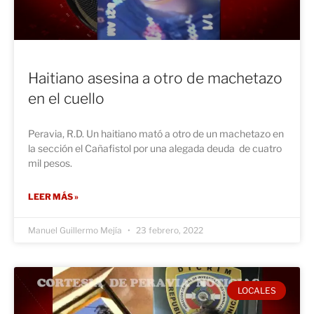
Haitiano asesina a otro de machetazo
en el cuello
Peravia, R.D. Un haitiano mató a otro de un machetazo en
la sección el Cañafistol por una alegada deuda de cuatro
mil pesos.
LEER MÁS »
Manuel Guillermo Mejía
23 febrero, 2022
LOCALES