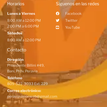
Horarios
Siguenos en las redes
Lunes a Viernes
Facebook
8:00 AM a 12:00 PM
Twitter
2:00 PM a 6:00 PM
YouTube
Sábados
8:00 AM a 12:00 PM
Contacto
Dirección
Presidente Billini #49,
Baní, Prov. Peravia
Teléfono
809-522-3033 Ext. 229
Correo electrónico:
peraviavisionweb@gmail.com