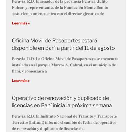
𝐏𝐞𝐫𝐚𝐯𝐢𝐚, 𝐑.𝐃. 𝐄𝐥 𝐬𝐞𝐧𝐚𝐝𝐨𝐫 𝐝𝐞 𝐥𝐚 𝐩𝐫𝐨𝐯𝐢𝐧𝐜𝐢𝐚 𝐏𝐞𝐫𝐚𝐯𝐢𝐚, 𝐉𝐮𝐥𝐢𝐭𝐨
𝐅𝐮𝐥𝐜𝐚𝐫, 𝐲 𝐫𝐞𝐩𝐫𝐞𝐬𝐞𝐧𝐭𝐚𝐧𝐭𝐞𝐬 𝐝𝐞 𝐥𝐚 𝐅𝐮𝐧𝐝𝐚𝐜𝐢𝐨́𝐧 𝐌𝐨𝐧𝐭𝐞 𝐁𝐨𝐧𝐢𝐭𝐨
𝐬𝐨𝐬𝐭𝐮𝐯𝐢𝐞𝐫𝐨𝐧 𝐮𝐧 𝐞𝐧𝐜𝐮𝐞𝐧𝐭𝐫𝐨 𝐜𝐨𝐧 𝐞𝐥 𝐝𝐢𝐫𝐞𝐜𝐭𝐨𝐫 𝐞𝐣𝐞𝐜𝐮𝐭𝐢𝐯𝐨 𝐝𝐞
Leer más »
Oficina Móvil de Pasaportes estará
disponible en Baní a partir del 11 de agosto
𝐏𝐞𝐫𝐚𝐯𝐢𝐚, 𝐑.𝐃. 𝐋𝐚 𝐎𝐟𝐢𝐜𝐢𝐧𝐚 𝐌𝐨́𝐯𝐢𝐥 𝐝𝐞 𝐏𝐚𝐬𝐚𝐩𝐨𝐫𝐭𝐞𝐬 𝐲𝐚 𝐬𝐞 𝐞𝐧𝐜𝐮𝐞𝐧𝐭𝐫𝐚
𝐢𝐧𝐬𝐭𝐚𝐥𝐚𝐝𝐚 𝐞𝐧 𝐞𝐥 𝐩𝐚𝐫𝐪𝐮𝐞 𝐌𝐚𝐫𝐜𝐨𝐬 𝐀. 𝐂𝐚𝐛𝐫𝐚𝐥, 𝐞𝐧 𝐞𝐥 𝐦𝐮𝐧𝐢𝐜𝐢𝐩𝐢𝐨 𝐝𝐞
𝐁𝐚𝐧𝐢́, 𝐲 𝐜𝐨𝐦𝐞𝐧𝐳𝐚𝐫𝐚́ 𝐚
Leer más »
Operativo de renovación y duplicado de
licencias en Baní inicia la próxima semana
𝐏𝐞𝐫𝐚𝐯𝐢𝐚, 𝐑.𝐃. 𝐄𝐥 𝐈𝐧𝐬𝐭𝐢𝐭𝐮𝐭𝐨 𝐍𝐚𝐜𝐢𝐨𝐧𝐚𝐥 𝐝𝐞 𝐓𝐫𝐚́𝐧𝐬𝐢𝐭𝐨 𝐲 𝐓𝐫𝐚𝐧𝐬𝐩𝐨𝐫𝐭𝐞
𝐓𝐞𝐫𝐫𝐞𝐬𝐭𝐫𝐞 (𝐈𝐧𝐭𝐫𝐚𝐧𝐭) 𝐢𝐧𝐟𝐨𝐫𝐦𝐨́ 𝐞𝐥 𝐜𝐚𝐦𝐛𝐢𝐨 𝐝𝐞 𝐟𝐞𝐜𝐡𝐚 𝐝𝐞𝐥 𝐨𝐩𝐞𝐫𝐚𝐭𝐢𝐯𝐨
𝐝𝐞 𝐫𝐞𝐧𝐨𝐯𝐚𝐜𝐢𝐨́𝐧 𝐲 𝐝𝐮𝐩𝐥𝐢𝐜𝐚𝐝𝐨 𝐝𝐞 𝐥𝐢𝐜𝐞𝐧𝐜𝐢𝐚𝐬 𝐝𝐞