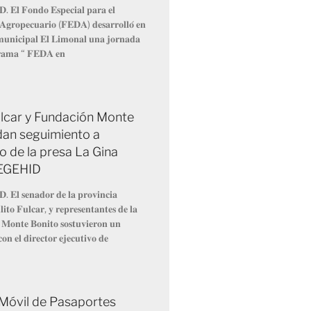
𝐃. 𝐄𝐥 𝐅𝐨𝐧𝐝𝐨 𝐄𝐬𝐩𝐞𝐜𝐢𝐚𝐥 𝐩𝐚𝐫𝐚 𝐞𝐥
 𝐀𝐠𝐫𝐨𝐩𝐞𝐜𝐮𝐚𝐫𝐢𝐨 (𝐅𝐄𝐃𝐀) 𝐝𝐞𝐬𝐚𝐫𝐫𝐨𝐥𝐥𝐨́ 𝐞𝐧
 𝐦𝐮𝐧𝐢𝐜𝐢𝐩𝐚𝐥 𝐄𝐥 𝐋𝐢𝐦𝐨𝐧𝐚𝐥 𝐮𝐧𝐚 𝐣𝐨𝐫𝐧𝐚𝐝𝐚
𝐫𝐚𝐦𝐚 “ 𝐅𝐄𝐃𝐀 𝐞𝐧
Fulcar y Fundación Monte
dan seguimiento a
o de la presa La Gina
 EGEHID
𝐃. 𝐄𝐥 𝐬𝐞𝐧𝐚𝐝𝐨𝐫 𝐝𝐞 𝐥𝐚 𝐩𝐫𝐨𝐯𝐢𝐧𝐜𝐢𝐚
𝐢𝐭𝐨 𝐅𝐮𝐥𝐜𝐚𝐫, 𝐲 𝐫𝐞𝐩𝐫𝐞𝐬𝐞𝐧𝐭𝐚𝐧𝐭𝐞𝐬 𝐝𝐞 𝐥𝐚
 𝐌𝐨𝐧𝐭𝐞 𝐁𝐨𝐧𝐢𝐭𝐨 𝐬𝐨𝐬𝐭𝐮𝐯𝐢𝐞𝐫𝐨𝐧 𝐮𝐧
𝐨𝐧 𝐞𝐥 𝐝𝐢𝐫𝐞𝐜𝐭𝐨𝐫 𝐞𝐣𝐞𝐜𝐮𝐭𝐢𝐯𝐨 𝐝𝐞
 Móvil de Pasaportes