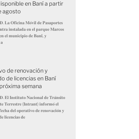
isponible en Baní a partir
de agosto
𝐃. 𝐋𝐚 𝐎𝐟𝐢𝐜𝐢𝐧𝐚 𝐌𝐨́𝐯𝐢𝐥 𝐝𝐞 𝐏𝐚𝐬𝐚𝐩𝐨𝐫𝐭𝐞𝐬
𝐧𝐭𝐫𝐚 𝐢𝐧𝐬𝐭𝐚𝐥𝐚𝐝𝐚 𝐞𝐧 𝐞𝐥 𝐩𝐚𝐫𝐪𝐮𝐞 𝐌𝐚𝐫𝐜𝐨𝐬
𝐧 𝐞𝐥 𝐦𝐮𝐧𝐢𝐜𝐢𝐩𝐢𝐨 𝐝𝐞 𝐁𝐚𝐧𝐢́, 𝐲
 𝐚
vo de renovación y
o de licencias en Baní
la próxima semana
. 𝐄𝐥 𝐈𝐧𝐬𝐭𝐢𝐭𝐮𝐭𝐨 𝐍𝐚𝐜𝐢𝐨𝐧𝐚𝐥 𝐝𝐞 𝐓𝐫𝐚́𝐧𝐬𝐢𝐭𝐨
𝐞 𝐓𝐞𝐫𝐫𝐞𝐬𝐭𝐫𝐞 (𝐈𝐧𝐭𝐫𝐚𝐧𝐭) 𝐢𝐧𝐟𝐨𝐫𝐦𝐨́ 𝐞𝐥
𝐞𝐜𝐡𝐚 𝐝𝐞𝐥 𝐨𝐩𝐞𝐫𝐚𝐭𝐢𝐯𝐨 𝐝𝐞 𝐫𝐞𝐧𝐨𝐯𝐚𝐜𝐢𝐨́𝐧 𝐲
𝐞 𝐥𝐢𝐜𝐞𝐧𝐜𝐢𝐚𝐬 𝐝𝐞