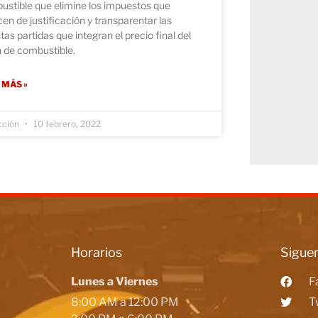
ustible que elimine los impuestos que
en de justificación y transparentar las
ntas partidas que integran el precio final del
n de combustible.
 MÁS »
cción
10 febrero, 2022
Horarios
Siguen
Lunes a Viernes
F
8:00 AM a 12:00 PM
T