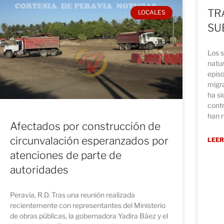
TR
LOCALES
SU
Los 
natu
episo
migra
ha s
contr
han n
Afectados por construcción de
circunvalación esperanzados por
LEER
atenciones de parte de
autoridades
Peravia, R.D. Tras una reunión realizada
recientemente con representantes del Ministerio
de obras públicas, la gobernadora Yadira Báez y el