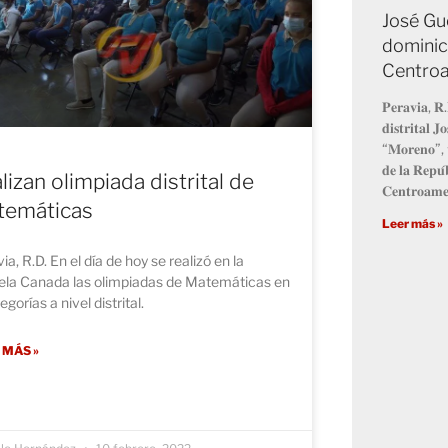
José Gu
dominic
Centro
𝐏𝐞𝐫𝐚𝐯𝐢𝐚, 𝐑.
𝐝𝐢𝐬𝐭𝐫𝐢𝐭𝐚𝐥 
“𝐌𝐨𝐫𝐞𝐧𝐨”, 𝐯
𝐝𝐞 𝐥𝐚 𝐑𝐞𝐩𝐮́
lizan olimpiada distrital de
𝐂𝐞𝐧𝐭𝐫𝐨𝐚𝐦𝐞
temáticas
Leer más »
ia, R.D. En el día de hoy se realizó en la
ela Canada las olimpiadas de Matemáticas en
egorías a nivel distrital.
 MÁS »