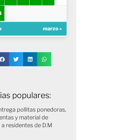
8
o
marzo »
ias populares:
trega pollitas ponedoras,
entas y material de
 a residentes de D.M