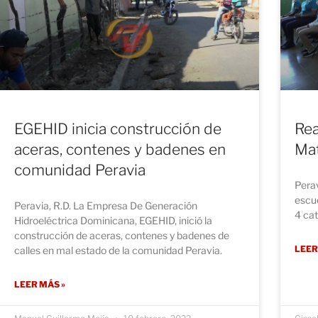
EGEHID inicia construcción de
Rea
aceras, contenes y badenes en
Ma
comunidad Peravia
Perav
escu
Peravia, R.D. La Empresa De Generación
4 cat
Hidroeléctrica Dominicana, EGEHID, inició la
construcción de aceras, contenes y badenes de
LEER
calles en mal estado de la comunidad Peravia.
LEER MÁS »