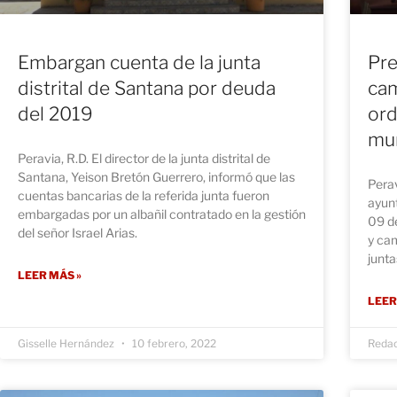
Embargan cuenta de la junta
Pre
distrital de Santana por deuda
cam
del 2019
ord
mun
Peravia, R.D. El director de la junta distrital de
Santana, Yeison Bretón Guerrero, informó que las
Perav
cuentas bancarias de la referida junta fueron
ayun
embargadas por un albañil contratado en la gestión
09 de
del señor Israel Arias.
y cam
junta
LEER MÁS »
LEER
Gisselle Hernández
10 febrero, 2022
Reda