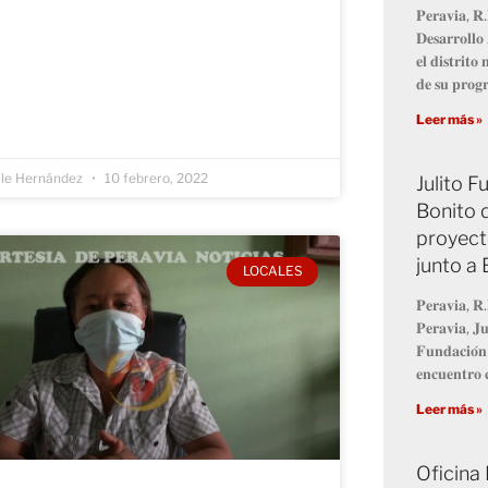
𝐏𝐞𝐫𝐚𝐯𝐢𝐚, 𝐑.
𝐃𝐞𝐬𝐚𝐫𝐫𝐨𝐥𝐥
𝐞𝐥 𝐝𝐢𝐬𝐭𝐫𝐢𝐭
𝐝𝐞 𝐬𝐮 𝐩𝐫𝐨
Leer más »
lle Hernández
10 febrero, 2022
Julito 
Bonito 
proyect
junto a
LOCALES
𝐏𝐞𝐫𝐚𝐯𝐢𝐚, 𝐑.
𝐏𝐞𝐫𝐚𝐯𝐢𝐚, 𝐉𝐮
𝐅𝐮𝐧𝐝𝐚𝐜𝐢𝐨́𝐧
𝐞𝐧𝐜𝐮𝐞𝐧𝐭𝐫𝐨 𝐜
Leer más »
Oficina