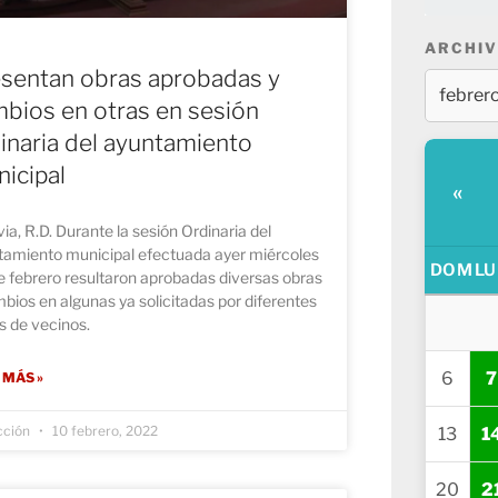
ARCHIV
sentan obras aprobadas y
bios en otras en sesión
inaria del ayuntamiento
icipal
«
ia, R.D. Durante la sesión Ordinaria del
tamiento municipal efectuada ayer miércoles
DOM
LU
 febrero resultaron aprobadas diversas obras
bios en algunas ya solicitadas por diferentes
s de vecinos.
6
7
 MÁS »
cción
10 febrero, 2022
13
1
20
2