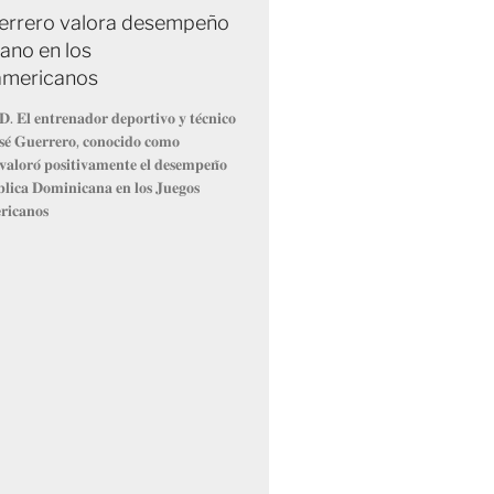
errero valora desempeño
ano en los
americanos
. 𝐄𝐥 𝐞𝐧𝐭𝐫𝐞𝐧𝐚𝐝𝐨𝐫 𝐝𝐞𝐩𝐨𝐫𝐭𝐢𝐯𝐨 𝐲 𝐭𝐞́𝐜𝐧𝐢𝐜𝐨
𝐨𝐬𝐞́ 𝐆𝐮𝐞𝐫𝐫𝐞𝐫𝐨, 𝐜𝐨𝐧𝐨𝐜𝐢𝐝𝐨 𝐜𝐨𝐦𝐨
𝐥𝐨𝐫𝐨́ 𝐩𝐨𝐬𝐢𝐭𝐢𝐯𝐚𝐦𝐞𝐧𝐭𝐞 𝐞𝐥 𝐝𝐞𝐬𝐞𝐦𝐩𝐞𝐧̃𝐨
𝐥𝐢𝐜𝐚 𝐃𝐨𝐦𝐢𝐧𝐢𝐜𝐚𝐧𝐚 𝐞𝐧 𝐥𝐨𝐬 𝐉𝐮𝐞𝐠𝐨𝐬
𝐢𝐜𝐚𝐧𝐨𝐬