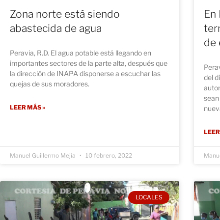
Zona norte está siendo
En
abastecida de agua
ter
de 
Peravia, R.D. El agua potable está llegando en
importantes sectores de la parte alta, después que
Perav
la dirección de INAPA disponerse a escuchar las
del d
quejas de sus moradores.
autor
sean 
LEER MÁS »
nueva
LEER
Manuel Guillermo Mejía
10 febrero, 2022
Manue
LOCALES