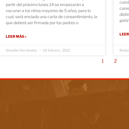
comb
partir del próximo lunes 14 se empezarán a
carec
vacunar a los niños mayores de 5 años, para lo
disti
cual, será enviada una carta de consentimiento, la
galó
que deberá ser firmada por los padres o
LEER
LEER MÁS »
Gisselle Hernández
10 febrero, 2022
Reda
2
1