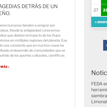
AGEDIAS DETRÁS DE UN
27
2
EÑO.
« ener
seres humanos tienden a emigrar por
raleza. Desde la antigüedad conocemos
dios que delatan el impacto de los flujos
torios en múltiples regiones del planeta. Esa
ido una constante que en muchos casos ha
ibuido al desarrollo de comunidades que se
utrido de los aportes culturales, científicos
 MÁS »
Notic
FEDA en
herrami
siembra
Limonal