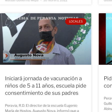
Manuel Guillermo Mejía
10 febrero, 2022
Gisse
LOCALES
Iniciará jornada de vacunación a
Pid
niños de 5 a 11 años, escuela pide
co
consentimiento de sus padres
Perav
Guill
Peravia, R.D. El director de la escuela Eugenio
Abin
María de Hostos, Augusto Nova, informó que a