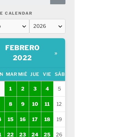
E CALENDAR
FEBRERO
»
2022
N
MAR
MIÉ
JUE
VIE
SÁB
1
2
3
4
5
8
9
10
11
12
4
15
16
17
18
19
1
22
23
24
25
26