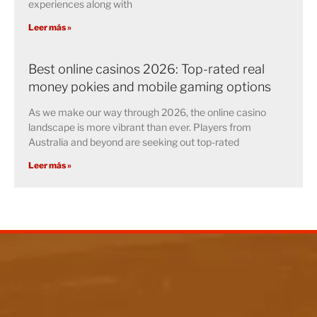
experiences along with
Leer más »
Best online casinos 2026: Top-rated real
money pokies and mobile gaming options
As we make our way through 2026, the online casino
landscape is more vibrant than ever. Players from
Australia and beyond are seeking out top-rated
Leer más »