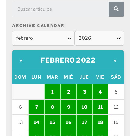
ARCHIVE CALENDAR
FEBRERO 2022
«
»
DOM
LUN
MAR
MIÉ
JUE
VIE
SÁB
1
2
3
4
5
6
7
8
9
10
11
12
13
14
15
16
17
18
19