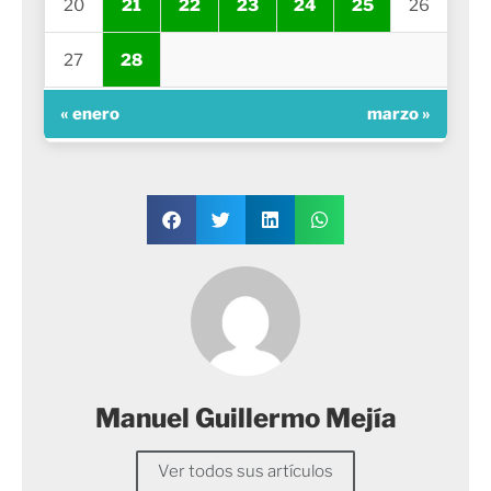
20
21
22
23
24
25
26
27
28
« enero
marzo »
Manuel Guillermo Mejía
Ver todos sus artículos