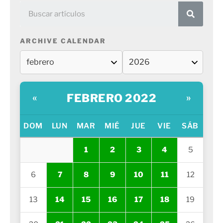
ARCHIVE CALENDAR
FEBRERO 2022
«
»
DOM
LUN
MAR
MIÉ
JUE
VIE
SÁB
1
2
3
4
5
6
7
8
9
10
11
12
13
14
15
16
17
18
19