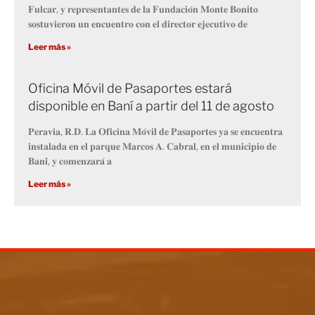
𝐅𝐮𝐥𝐜𝐚𝐫, 𝐲 𝐫𝐞𝐩𝐫𝐞𝐬𝐞𝐧𝐭𝐚𝐧𝐭𝐞𝐬 𝐝𝐞 𝐥𝐚 𝐅𝐮𝐧𝐝𝐚𝐜𝐢𝐨́𝐧 𝐌𝐨𝐧𝐭𝐞 𝐁𝐨𝐧𝐢𝐭𝐨
𝐬𝐨𝐬𝐭𝐮𝐯𝐢𝐞𝐫𝐨𝐧 𝐮𝐧 𝐞𝐧𝐜𝐮𝐞𝐧𝐭𝐫𝐨 𝐜𝐨𝐧 𝐞𝐥 𝐝𝐢𝐫𝐞𝐜𝐭𝐨𝐫 𝐞𝐣𝐞𝐜𝐮𝐭𝐢𝐯𝐨 𝐝𝐞
Leer más »
Oficina Móvil de Pasaportes estará
disponible en Baní a partir del 11 de agosto
𝐏𝐞𝐫𝐚𝐯𝐢𝐚, 𝐑.𝐃. 𝐋𝐚 𝐎𝐟𝐢𝐜𝐢𝐧𝐚 𝐌𝐨́𝐯𝐢𝐥 𝐝𝐞 𝐏𝐚𝐬𝐚𝐩𝐨𝐫𝐭𝐞𝐬 𝐲𝐚 𝐬𝐞 𝐞𝐧𝐜𝐮𝐞𝐧𝐭𝐫𝐚
𝐢𝐧𝐬𝐭𝐚𝐥𝐚𝐝𝐚 𝐞𝐧 𝐞𝐥 𝐩𝐚𝐫𝐪𝐮𝐞 𝐌𝐚𝐫𝐜𝐨𝐬 𝐀. 𝐂𝐚𝐛𝐫𝐚𝐥, 𝐞𝐧 𝐞𝐥 𝐦𝐮𝐧𝐢𝐜𝐢𝐩𝐢𝐨 𝐝𝐞
𝐁𝐚𝐧𝐢́, 𝐲 𝐜𝐨𝐦𝐞𝐧𝐳𝐚𝐫𝐚́ 𝐚
Leer más »