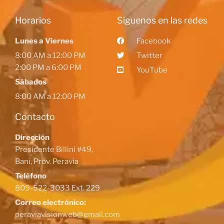
Horarios
Siguenos en las redes
Lunes a Viernes
Facebook
8:00 AM a 12:00 PM
Twitter
2:00 PM a 6:00 PM
YouTube
Sábados
8:00 AM a 12:00 PM
Contacto
Dirección
Presidente Billini #49,
Baní, Prov. Peravia
Teléfono
809-522-3033 Ext. 229
Correo electrónico:
peraviavisionweb@gmail.com