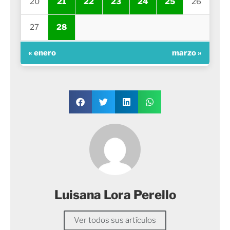
20
21
22
23
24
25
26
27
28
« enero
marzo »
Luisana Lora Perello
Ver todos sus artículos