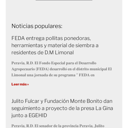
Noticias populares:
FEDA entrega pollitas ponedoras,
herramientas y material de siembra a
residentes de D.M Limonal
𝐏𝐞𝐫𝐚𝐯𝐢𝐚, 𝐑.𝐃. 𝐄𝐥 𝐅𝐨𝐧𝐝𝐨 𝐄𝐬𝐩𝐞𝐜𝐢𝐚𝐥 𝐩𝐚𝐫𝐚 𝐞𝐥 𝐃𝐞𝐬𝐚𝐫𝐫𝐨𝐥𝐥𝐨
𝐀𝐠𝐫𝐨𝐩𝐞𝐜𝐮𝐚𝐫𝐢𝐨 (𝐅𝐄𝐃𝐀) 𝐝𝐞𝐬𝐚𝐫𝐫𝐨𝐥𝐥𝐨́ 𝐞𝐧 𝐞𝐥 𝐝𝐢𝐬𝐭𝐫𝐢𝐭𝐨 𝐦𝐮𝐧𝐢𝐜𝐢𝐩𝐚𝐥 𝐄𝐥
𝐋𝐢𝐦𝐨𝐧𝐚𝐥 𝐮𝐧𝐚 𝐣𝐨𝐫𝐧𝐚𝐝𝐚 𝐝𝐞 𝐬𝐮 𝐩𝐫𝐨𝐠𝐫𝐚𝐦𝐚 “ 𝐅𝐄𝐃𝐀 𝐞𝐧
Leer más »
Julito Fulcar y Fundación Monte Bonito dan
seguimiento a proyecto de la presa La Gina
junto a EGEHID
𝐏𝐞𝐫𝐚𝐯𝐢𝐚, 𝐑.𝐃. 𝐄𝐥 𝐬𝐞𝐧𝐚𝐝𝐨𝐫 𝐝𝐞 𝐥𝐚 𝐩𝐫𝐨𝐯𝐢𝐧𝐜𝐢𝐚 𝐏𝐞𝐫𝐚𝐯𝐢𝐚, 𝐉𝐮𝐥𝐢𝐭𝐨