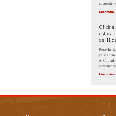
𝐞𝐧𝐜𝐮𝐞𝐧𝐭𝐫𝐨 𝐜
Leer más »
Oficina
estará d
del 11 
𝐏𝐞𝐫𝐚𝐯𝐢𝐚, 𝐑.
𝐲𝐚 𝐬𝐞 𝐞𝐧𝐜𝐮𝐞
𝐀. 𝐂𝐚𝐛𝐫𝐚𝐥, 
𝐜𝐨𝐦𝐞𝐧𝐳𝐚𝐫𝐚́
Leer más »