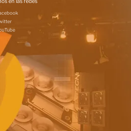
os en las redes
acebook
witter
ouTube