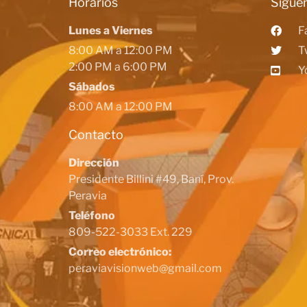
Horarios
Siguen
Lunes a Viernes
F
8:00 AM a 12:00 PM
T
2:00 PM a 6:00 PM
Y
Sábados
8:00 AM a 12:00 PM
Contacto
Dirección
Presidente Billini #49, Baní, Prov.
Peravia
Teléfono
809-522-3033 Ext. 229
Correo electrónico:
peraviavisionweb@gmail.com