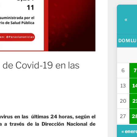
«
DOM
LU
 de Covid-19 en las
6
7
13
1
20
2
27
2
virus en las últimas 24 horas, según el
a a través de la Dirección Nacional de
« ener