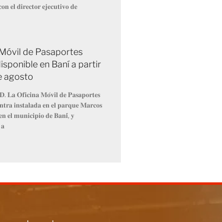
𝐨𝐧 𝐞𝐥 𝐝𝐢𝐫𝐞𝐜𝐭𝐨𝐫 𝐞𝐣𝐞𝐜𝐮𝐭𝐢𝐯𝐨 𝐝𝐞
 Móvil de Pasaportes
isponible en Baní a partir
de agosto
𝐃. 𝐋𝐚 𝐎𝐟𝐢𝐜𝐢𝐧𝐚 𝐌𝐨́𝐯𝐢𝐥 𝐝𝐞 𝐏𝐚𝐬𝐚𝐩𝐨𝐫𝐭𝐞𝐬
𝐧𝐭𝐫𝐚 𝐢𝐧𝐬𝐭𝐚𝐥𝐚𝐝𝐚 𝐞𝐧 𝐞𝐥 𝐩𝐚𝐫𝐪𝐮𝐞 𝐌𝐚𝐫𝐜𝐨𝐬
𝐧 𝐞𝐥 𝐦𝐮𝐧𝐢𝐜𝐢𝐩𝐢𝐨 𝐝𝐞 𝐁𝐚𝐧𝐢́, 𝐲
 𝐚