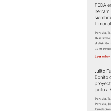
FEDA en
herrami
siembra
Limonal
𝐏𝐞𝐫𝐚𝐯𝐢𝐚, 𝐑.
𝐃𝐞𝐬𝐚𝐫𝐫𝐨𝐥𝐥
𝐞𝐥 𝐝𝐢𝐬𝐭𝐫𝐢𝐭
𝐝𝐞 𝐬𝐮 𝐩𝐫𝐨
Leer más »
Julito 
Bonito 
proyect
junto a
𝐏𝐞𝐫𝐚𝐯𝐢𝐚, 𝐑.
𝐏𝐞𝐫𝐚𝐯𝐢𝐚, 𝐉𝐮
𝐅𝐮𝐧𝐝𝐚𝐜𝐢𝐨́𝐧