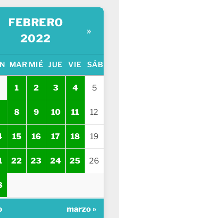
FEBRERO
»
2022
N
MAR
MIÉ
JUE
VIE
SÁB
1
2
3
4
5
8
9
10
11
12
4
15
16
17
18
19
1
22
23
24
25
26
8
o
marzo »