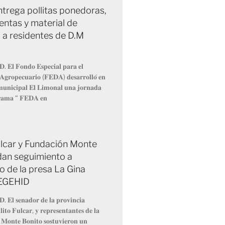
trega pollitas ponedoras,
entas y material de
 a residentes de D.M
𝐃. 𝐄𝐥 𝐅𝐨𝐧𝐝𝐨 𝐄𝐬𝐩𝐞𝐜𝐢𝐚𝐥 𝐩𝐚𝐫𝐚 𝐞𝐥
 𝐀𝐠𝐫𝐨𝐩𝐞𝐜𝐮𝐚𝐫𝐢𝐨 (𝐅𝐄𝐃𝐀) 𝐝𝐞𝐬𝐚𝐫𝐫𝐨𝐥𝐥𝐨́ 𝐞𝐧
 𝐦𝐮𝐧𝐢𝐜𝐢𝐩𝐚𝐥 𝐄𝐥 𝐋𝐢𝐦𝐨𝐧𝐚𝐥 𝐮𝐧𝐚 𝐣𝐨𝐫𝐧𝐚𝐝𝐚
𝐫𝐚𝐦𝐚 “ 𝐅𝐄𝐃𝐀 𝐞𝐧
Fulcar y Fundación Monte
dan seguimiento a
o de la presa La Gina
 EGEHID
𝐃. 𝐄𝐥 𝐬𝐞𝐧𝐚𝐝𝐨𝐫 𝐝𝐞 𝐥𝐚 𝐩𝐫𝐨𝐯𝐢𝐧𝐜𝐢𝐚
𝐢𝐭𝐨 𝐅𝐮𝐥𝐜𝐚𝐫, 𝐲 𝐫𝐞𝐩𝐫𝐞𝐬𝐞𝐧𝐭𝐚𝐧𝐭𝐞𝐬 𝐝𝐞 𝐥𝐚
 𝐌𝐨𝐧𝐭𝐞 𝐁𝐨𝐧𝐢𝐭𝐨 𝐬𝐨𝐬𝐭𝐮𝐯𝐢𝐞𝐫𝐨𝐧 𝐮𝐧