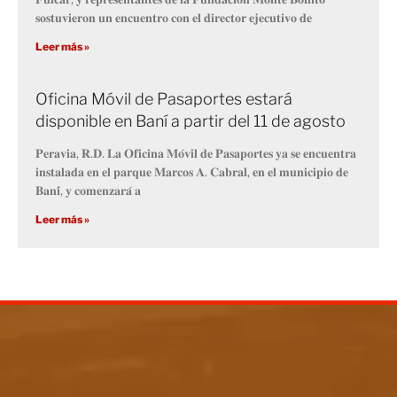
𝐬𝐨𝐬𝐭𝐮𝐯𝐢𝐞𝐫𝐨𝐧 𝐮𝐧 𝐞𝐧𝐜𝐮𝐞𝐧𝐭𝐫𝐨 𝐜𝐨𝐧 𝐞𝐥 𝐝𝐢𝐫𝐞𝐜𝐭𝐨𝐫 𝐞𝐣𝐞𝐜𝐮𝐭𝐢𝐯𝐨 𝐝𝐞
Leer más »
Oficina Móvil de Pasaportes estará
disponible en Baní a partir del 11 de agosto
𝐏𝐞𝐫𝐚𝐯𝐢𝐚, 𝐑.𝐃. 𝐋𝐚 𝐎𝐟𝐢𝐜𝐢𝐧𝐚 𝐌𝐨́𝐯𝐢𝐥 𝐝𝐞 𝐏𝐚𝐬𝐚𝐩𝐨𝐫𝐭𝐞𝐬 𝐲𝐚 𝐬𝐞 𝐞𝐧𝐜𝐮𝐞𝐧𝐭𝐫𝐚
𝐢𝐧𝐬𝐭𝐚𝐥𝐚𝐝𝐚 𝐞𝐧 𝐞𝐥 𝐩𝐚𝐫𝐪𝐮𝐞 𝐌𝐚𝐫𝐜𝐨𝐬 𝐀. 𝐂𝐚𝐛𝐫𝐚𝐥, 𝐞𝐧 𝐞𝐥 𝐦𝐮𝐧𝐢𝐜𝐢𝐩𝐢𝐨 𝐝𝐞
𝐁𝐚𝐧𝐢́, 𝐲 𝐜𝐨𝐦𝐞𝐧𝐳𝐚𝐫𝐚́ 𝐚
Leer más »