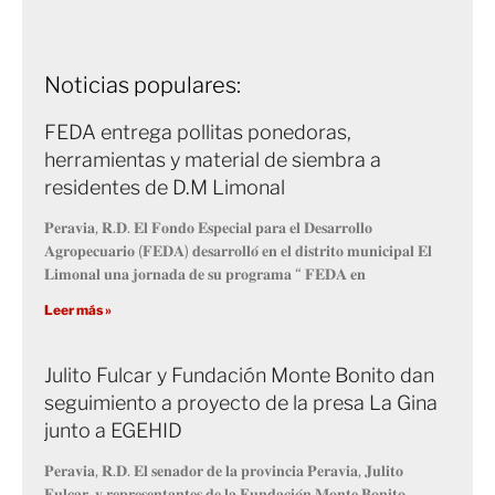
Noticias populares:
FEDA entrega pollitas ponedoras,
herramientas y material de siembra a
residentes de D.M Limonal
𝐏𝐞𝐫𝐚𝐯𝐢𝐚, 𝐑.𝐃. 𝐄𝐥 𝐅𝐨𝐧𝐝𝐨 𝐄𝐬𝐩𝐞𝐜𝐢𝐚𝐥 𝐩𝐚𝐫𝐚 𝐞𝐥 𝐃𝐞𝐬𝐚𝐫𝐫𝐨𝐥𝐥𝐨
𝐀𝐠𝐫𝐨𝐩𝐞𝐜𝐮𝐚𝐫𝐢𝐨 (𝐅𝐄𝐃𝐀) 𝐝𝐞𝐬𝐚𝐫𝐫𝐨𝐥𝐥𝐨́ 𝐞𝐧 𝐞𝐥 𝐝𝐢𝐬𝐭𝐫𝐢𝐭𝐨 𝐦𝐮𝐧𝐢𝐜𝐢𝐩𝐚𝐥 𝐄𝐥
𝐋𝐢𝐦𝐨𝐧𝐚𝐥 𝐮𝐧𝐚 𝐣𝐨𝐫𝐧𝐚𝐝𝐚 𝐝𝐞 𝐬𝐮 𝐩𝐫𝐨𝐠𝐫𝐚𝐦𝐚 “ 𝐅𝐄𝐃𝐀 𝐞𝐧
Leer más »
Julito Fulcar y Fundación Monte Bonito dan
seguimiento a proyecto de la presa La Gina
junto a EGEHID
𝐏𝐞𝐫𝐚𝐯𝐢𝐚, 𝐑.𝐃. 𝐄𝐥 𝐬𝐞𝐧𝐚𝐝𝐨𝐫 𝐝𝐞 𝐥𝐚 𝐩𝐫𝐨𝐯𝐢𝐧𝐜𝐢𝐚 𝐏𝐞𝐫𝐚𝐯𝐢𝐚, 𝐉𝐮𝐥𝐢𝐭𝐨
𝐅𝐮𝐥𝐜𝐚𝐫, 𝐲 𝐫𝐞𝐩𝐫𝐞𝐬𝐞𝐧𝐭𝐚𝐧𝐭𝐞𝐬 𝐝𝐞 𝐥𝐚 𝐅𝐮𝐧𝐝𝐚𝐜𝐢𝐨́𝐧 𝐌𝐨𝐧𝐭𝐞 𝐁𝐨𝐧𝐢𝐭𝐨