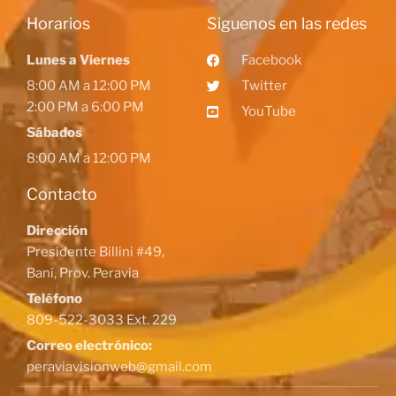
Horarios
Siguenos en las redes
Lunes a Viernes
Facebook
8:00 AM a 12:00 PM
Twitter
2:00 PM a 6:00 PM
YouTube
Sábados
8:00 AM a 12:00 PM
Contacto
Dirección
Presidente Billini #49,
Baní, Prov. Peravia
Teléfono
809-522-3033 Ext. 229
Correo electrónico:
peraviavisionweb@gmail.com