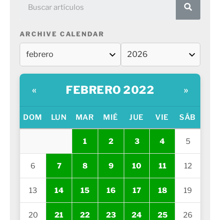
ARCHIVE CALENDAR
FEBRERO 2022
«
»
DOM
LUN
MAR
MIÉ
JUE
VIE
SÁB
1
2
3
4
5
6
7
8
9
10
11
12
13
14
15
16
17
18
19
20
21
22
23
24
25
26