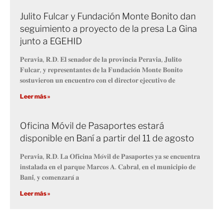
Julito Fulcar y Fundación Monte Bonito dan
seguimiento a proyecto de la presa La Gina
junto a EGEHID
𝐏𝐞𝐫𝐚𝐯𝐢𝐚, 𝐑.𝐃. 𝐄𝐥 𝐬𝐞𝐧𝐚𝐝𝐨𝐫 𝐝𝐞 𝐥𝐚 𝐩𝐫𝐨𝐯𝐢𝐧𝐜𝐢𝐚 𝐏𝐞𝐫𝐚𝐯𝐢𝐚, 𝐉𝐮𝐥𝐢𝐭𝐨
𝐅𝐮𝐥𝐜𝐚𝐫, 𝐲 𝐫𝐞𝐩𝐫𝐞𝐬𝐞𝐧𝐭𝐚𝐧𝐭𝐞𝐬 𝐝𝐞 𝐥𝐚 𝐅𝐮𝐧𝐝𝐚𝐜𝐢𝐨́𝐧 𝐌𝐨𝐧𝐭𝐞 𝐁𝐨𝐧𝐢𝐭𝐨
𝐬𝐨𝐬𝐭𝐮𝐯𝐢𝐞𝐫𝐨𝐧 𝐮𝐧 𝐞𝐧𝐜𝐮𝐞𝐧𝐭𝐫𝐨 𝐜𝐨𝐧 𝐞𝐥 𝐝𝐢𝐫𝐞𝐜𝐭𝐨𝐫 𝐞𝐣𝐞𝐜𝐮𝐭𝐢𝐯𝐨 𝐝𝐞
Leer más »
Oficina Móvil de Pasaportes estará
disponible en Baní a partir del 11 de agosto
𝐏𝐞𝐫𝐚𝐯𝐢𝐚, 𝐑.𝐃. 𝐋𝐚 𝐎𝐟𝐢𝐜𝐢𝐧𝐚 𝐌𝐨́𝐯𝐢𝐥 𝐝𝐞 𝐏𝐚𝐬𝐚𝐩𝐨𝐫𝐭𝐞𝐬 𝐲𝐚 𝐬𝐞 𝐞𝐧𝐜𝐮𝐞𝐧𝐭𝐫𝐚
𝐢𝐧𝐬𝐭𝐚𝐥𝐚𝐝𝐚 𝐞𝐧 𝐞𝐥 𝐩𝐚𝐫𝐪𝐮𝐞 𝐌𝐚𝐫𝐜𝐨𝐬 𝐀. 𝐂𝐚𝐛𝐫𝐚𝐥, 𝐞𝐧 𝐞𝐥 𝐦𝐮𝐧𝐢𝐜𝐢𝐩𝐢𝐨 𝐝𝐞
𝐁𝐚𝐧𝐢́, 𝐲 𝐜𝐨𝐦𝐞𝐧𝐳𝐚𝐫𝐚́ 𝐚
Leer más »