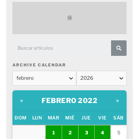
ARCHIVE CALENDAR
FEBRERO 2022
«
»
DOM
LUN
MAR
MIÉ
JUE
VIE
SÁB
1
2
3
4
5