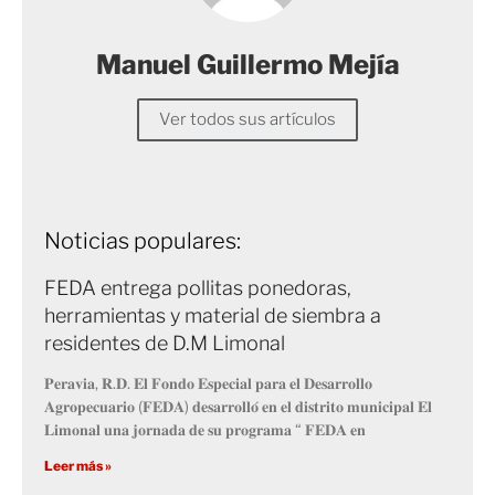
Manuel Guillermo Mejía
Ver todos sus artículos
Noticias populares:
FEDA entrega pollitas ponedoras,
herramientas y material de siembra a
residentes de D.M Limonal
𝐏𝐞𝐫𝐚𝐯𝐢𝐚, 𝐑.𝐃. 𝐄𝐥 𝐅𝐨𝐧𝐝𝐨 𝐄𝐬𝐩𝐞𝐜𝐢𝐚𝐥 𝐩𝐚𝐫𝐚 𝐞𝐥 𝐃𝐞𝐬𝐚𝐫𝐫𝐨𝐥𝐥𝐨
𝐀𝐠𝐫𝐨𝐩𝐞𝐜𝐮𝐚𝐫𝐢𝐨 (𝐅𝐄𝐃𝐀) 𝐝𝐞𝐬𝐚𝐫𝐫𝐨𝐥𝐥𝐨́ 𝐞𝐧 𝐞𝐥 𝐝𝐢𝐬𝐭𝐫𝐢𝐭𝐨 𝐦𝐮𝐧𝐢𝐜𝐢𝐩𝐚𝐥 𝐄𝐥
𝐋𝐢𝐦𝐨𝐧𝐚𝐥 𝐮𝐧𝐚 𝐣𝐨𝐫𝐧𝐚𝐝𝐚 𝐝𝐞 𝐬𝐮 𝐩𝐫𝐨𝐠𝐫𝐚𝐦𝐚 “ 𝐅𝐄𝐃𝐀 𝐞𝐧
Leer más »