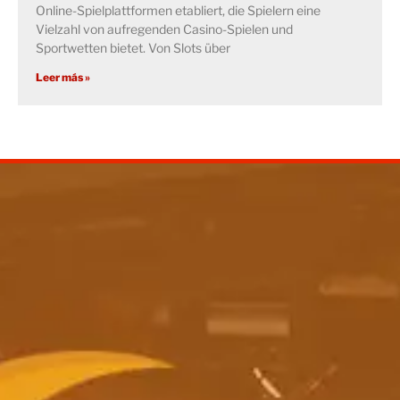
Online-Spielplattformen etabliert, die Spielern eine
Vielzahl von aufregenden Casino-Spielen und
Sportwetten bietet. Von Slots über
Leer más »