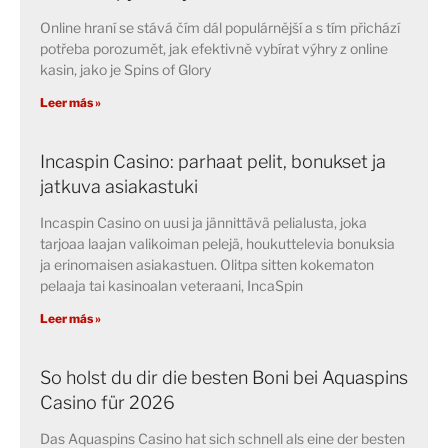
Online hraní se stává čím dál populárnější a s tím přichází
potřeba porozumět, jak efektivně vybírat výhry z online
kasin, jako je Spins of Glory
Leer más »
Incaspin Casino: parhaat pelit, bonukset ja
jatkuva asiakastuki
Incaspin Casino on uusi ja jännittävä pelialusta, joka
tarjoaa laajan valikoiman pelejä, houkuttelevia bonuksia
ja erinomaisen asiakastuen. Olitpa sitten kokematon
pelaaja tai kasinoalan veteraani, IncaSpin
Leer más »
So holst du dir die besten Boni bei Aquaspins
Casino für 2026
Das Aquaspins Casino hat sich schnell als eine der besten