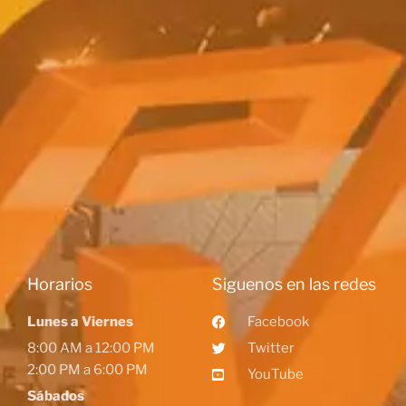
Horarios
Siguenos en las redes
Lunes a Viernes
Facebook
8:00 AM a 12:00 PM
Twitter
2:00 PM a 6:00 PM
YouTube
Sábados