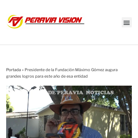
Transmisión en vivo
Portada
»
Presidente de la Fundación Máximo Gómez augura
grandes logros para este año de esa entidad