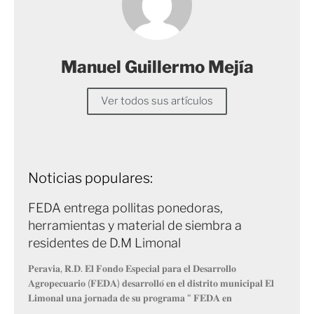
Manuel Guillermo Mejía
Ver todos sus artículos
Noticias populares:
FEDA entrega pollitas ponedoras,
herramientas y material de siembra a
residentes de D.M Limonal
𝐏𝐞𝐫𝐚𝐯𝐢𝐚, 𝐑.𝐃. 𝐄𝐥 𝐅𝐨𝐧𝐝𝐨 𝐄𝐬𝐩𝐞𝐜𝐢𝐚𝐥 𝐩𝐚𝐫𝐚 𝐞𝐥 𝐃𝐞𝐬𝐚𝐫𝐫𝐨𝐥𝐥𝐨
𝐀𝐠𝐫𝐨𝐩𝐞𝐜𝐮𝐚𝐫𝐢𝐨 (𝐅𝐄𝐃𝐀) 𝐝𝐞𝐬𝐚𝐫𝐫𝐨𝐥𝐥𝐨́ 𝐞𝐧 𝐞𝐥 𝐝𝐢𝐬𝐭𝐫𝐢𝐭𝐨 𝐦𝐮𝐧𝐢𝐜𝐢𝐩𝐚𝐥 𝐄𝐥
𝐋𝐢𝐦𝐨𝐧𝐚𝐥 𝐮𝐧𝐚 𝐣𝐨𝐫𝐧𝐚𝐝𝐚 𝐝𝐞 𝐬𝐮 𝐩𝐫𝐨𝐠𝐫𝐚𝐦𝐚 “ 𝐅𝐄𝐃𝐀 𝐞𝐧