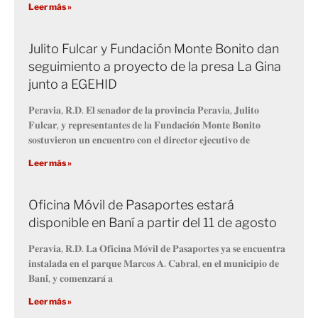
Leer más »
Julito Fulcar y Fundación Monte Bonito dan
seguimiento a proyecto de la presa La Gina
junto a EGEHID
𝐏𝐞𝐫𝐚𝐯𝐢𝐚, 𝐑.𝐃. 𝐄𝐥 𝐬𝐞𝐧𝐚𝐝𝐨𝐫 𝐝𝐞 𝐥𝐚 𝐩𝐫𝐨𝐯𝐢𝐧𝐜𝐢𝐚 𝐏𝐞𝐫𝐚𝐯𝐢𝐚, 𝐉𝐮𝐥𝐢𝐭𝐨
𝐅𝐮𝐥𝐜𝐚𝐫, 𝐲 𝐫𝐞𝐩𝐫𝐞𝐬𝐞𝐧𝐭𝐚𝐧𝐭𝐞𝐬 𝐝𝐞 𝐥𝐚 𝐅𝐮𝐧𝐝𝐚𝐜𝐢𝐨́𝐧 𝐌𝐨𝐧𝐭𝐞 𝐁𝐨𝐧𝐢𝐭𝐨
𝐬𝐨𝐬𝐭𝐮𝐯𝐢𝐞𝐫𝐨𝐧 𝐮𝐧 𝐞𝐧𝐜𝐮𝐞𝐧𝐭𝐫𝐨 𝐜𝐨𝐧 𝐞𝐥 𝐝𝐢𝐫𝐞𝐜𝐭𝐨𝐫 𝐞𝐣𝐞𝐜𝐮𝐭𝐢𝐯𝐨 𝐝𝐞
Leer más »
Oficina Móvil de Pasaportes estará
disponible en Baní a partir del 11 de agosto
𝐏𝐞𝐫𝐚𝐯𝐢𝐚, 𝐑.𝐃. 𝐋𝐚 𝐎𝐟𝐢𝐜𝐢𝐧𝐚 𝐌𝐨́𝐯𝐢𝐥 𝐝𝐞 𝐏𝐚𝐬𝐚𝐩𝐨𝐫𝐭𝐞𝐬 𝐲𝐚 𝐬𝐞 𝐞𝐧𝐜𝐮𝐞𝐧𝐭𝐫𝐚
𝐢𝐧𝐬𝐭𝐚𝐥𝐚𝐝𝐚 𝐞𝐧 𝐞𝐥 𝐩𝐚𝐫𝐪𝐮𝐞 𝐌𝐚𝐫𝐜𝐨𝐬 𝐀. 𝐂𝐚𝐛𝐫𝐚𝐥, 𝐞𝐧 𝐞𝐥 𝐦𝐮𝐧𝐢𝐜𝐢𝐩𝐢𝐨 𝐝𝐞
𝐁𝐚𝐧𝐢́, 𝐲 𝐜𝐨𝐦𝐞𝐧𝐳𝐚𝐫𝐚́ 𝐚
Leer más »