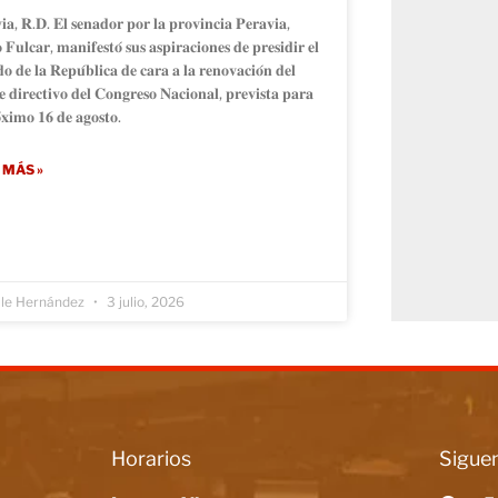
𝐢𝐚, 𝐑.𝐃. 𝐄𝐥 𝐬𝐞𝐧𝐚𝐝𝐨𝐫 𝐩𝐨𝐫 𝐥𝐚 𝐩𝐫𝐨𝐯𝐢𝐧𝐜𝐢𝐚 𝐏𝐞𝐫𝐚𝐯𝐢𝐚,
𝐨 𝐅𝐮𝐥𝐜𝐚𝐫, 𝐦𝐚𝐧𝐢𝐟𝐞𝐬𝐭𝐨́ 𝐬𝐮𝐬 𝐚𝐬𝐩𝐢𝐫𝐚𝐜𝐢𝐨𝐧𝐞𝐬 𝐝𝐞 𝐩𝐫𝐞𝐬𝐢𝐝𝐢𝐫 𝐞𝐥
𝐨 𝐝𝐞 𝐥𝐚 𝐑𝐞𝐩𝐮́𝐛𝐥𝐢𝐜𝐚 𝐝𝐞 𝐜𝐚𝐫𝐚 𝐚 𝐥𝐚 𝐫𝐞𝐧𝐨𝐯𝐚𝐜𝐢𝐨́𝐧 𝐝𝐞𝐥
𝐞 𝐝𝐢𝐫𝐞𝐜𝐭𝐢𝐯𝐨 𝐝𝐞𝐥 𝐂𝐨𝐧𝐠𝐫𝐞𝐬𝐨 𝐍𝐚𝐜𝐢𝐨𝐧𝐚𝐥, 𝐩𝐫𝐞𝐯𝐢𝐬𝐭𝐚 𝐩𝐚𝐫𝐚
́𝐱𝐢𝐦𝐨 𝟏𝟔 𝐝𝐞 𝐚𝐠𝐨𝐬𝐭𝐨.
 MÁS »
lle Hernández
3 julio, 2026
Horarios
Siguen