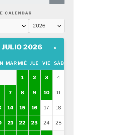
E CALENDAR
JULIO 2026
»
N
MAR
MIÉ
JUE
VIE
SÁB
1
2
3
4
7
8
9
10
11
3
14
15
16
17
18
0
21
22
23
24
25