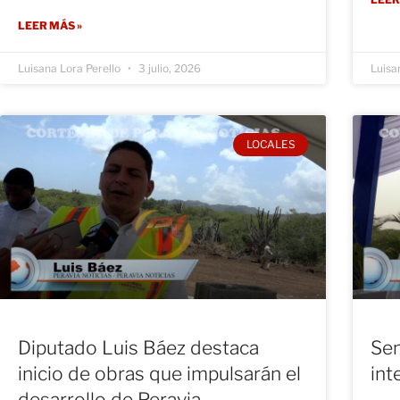
LEER MÁS »
Luisana Lora Perello
3 julio, 2026
Luisa
LOCALES
Diputado Luis Báez destaca
Sen
inicio de obras que impulsarán el
int
desarrollo de Peravia