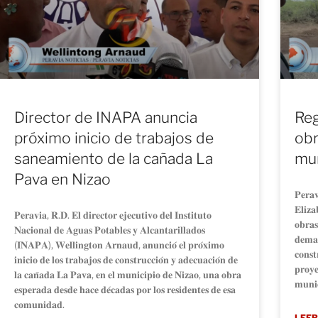
Director de INAPA anuncia
Reg
próximo inicio de trabajos de
obr
saneamiento de la cañada La
mun
Pava en Nizao
𝐏𝐞𝐫𝐚
𝐄𝐥𝐢𝐳𝐚
𝐏𝐞𝐫𝐚𝐯𝐢𝐚, 𝐑.𝐃. 𝐄𝐥 𝐝𝐢𝐫𝐞𝐜𝐭𝐨𝐫 𝐞𝐣𝐞𝐜𝐮𝐭𝐢𝐯𝐨 𝐝𝐞𝐥 𝐈𝐧𝐬𝐭𝐢𝐭𝐮𝐭𝐨
𝐨𝐛𝐫𝐚𝐬
𝐍𝐚𝐜𝐢𝐨𝐧𝐚𝐥 𝐝𝐞 𝐀𝐠𝐮𝐚𝐬 𝐏𝐨𝐭𝐚𝐛𝐥𝐞𝐬 𝐲 𝐀𝐥𝐜𝐚𝐧𝐭𝐚𝐫𝐢𝐥𝐥𝐚𝐝𝐨𝐬
𝐝𝐞𝐦𝐚𝐫
(𝐈𝐍𝐀𝐏𝐀), 𝐖𝐞𝐥𝐥𝐢𝐧𝐠𝐭𝐨𝐧 𝐀𝐫𝐧𝐚𝐮𝐝, 𝐚𝐧𝐮𝐧𝐜𝐢𝐨́ 𝐞𝐥 𝐩𝐫𝐨́𝐱𝐢𝐦𝐨
𝐜𝐨𝐧𝐬𝐭
𝐢𝐧𝐢𝐜𝐢𝐨 𝐝𝐞 𝐥𝐨𝐬 𝐭𝐫𝐚𝐛𝐚𝐣𝐨𝐬 𝐝𝐞 𝐜𝐨𝐧𝐬𝐭𝐫𝐮𝐜𝐜𝐢𝐨́𝐧 𝐲 𝐚𝐝𝐞𝐜𝐮𝐚𝐜𝐢𝐨́𝐧 𝐝𝐞
𝐩𝐫𝐨𝐲𝐞
𝐥𝐚 𝐜𝐚𝐧̃𝐚𝐝𝐚 𝐋𝐚 𝐏𝐚𝐯𝐚, 𝐞𝐧 𝐞𝐥 𝐦𝐮𝐧𝐢𝐜𝐢𝐩𝐢𝐨 𝐝𝐞 𝐍𝐢𝐳𝐚𝐨, 𝐮𝐧𝐚 𝐨𝐛𝐫𝐚
𝐦𝐮𝐧𝐢
𝐞𝐬𝐩𝐞𝐫𝐚𝐝𝐚 𝐝𝐞𝐬𝐝𝐞 𝐡𝐚𝐜𝐞 𝐝𝐞́𝐜𝐚𝐝𝐚𝐬 𝐩𝐨𝐫 𝐥𝐨𝐬 𝐫𝐞𝐬𝐢𝐝𝐞𝐧𝐭𝐞𝐬 𝐝𝐞 𝐞𝐬𝐚
𝐜𝐨𝐦𝐮𝐧𝐢𝐝𝐚𝐝.
LEER