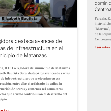
dominic
Centro
𝐏𝐞𝐫𝐚𝐯𝐢𝐚, 𝐑.
𝐝𝐢𝐬𝐭𝐫𝐢𝐭𝐚𝐥 
“𝐌𝐨𝐫𝐞𝐧𝐨”, 𝐯
𝐝𝐞 𝐥𝐚 𝐑𝐞𝐩𝐮́
𝐂𝐞𝐧𝐭𝐫𝐨𝐚𝐦𝐞
idora destaca avances de
as de infraestructura en el
Leer más »
icipio de Matanzas
𝐢𝐚, 𝐑.𝐃. 𝐋𝐚 𝐫𝐞𝐠𝐢𝐝𝐨𝐫𝐚 𝐝𝐞𝐥 𝐦𝐮𝐧𝐢𝐜𝐢𝐩𝐢𝐨 𝐝𝐞 𝐌𝐚𝐭𝐚𝐧𝐳𝐚𝐬,
𝐛𝐞𝐭𝐡 𝐁𝐚𝐮𝐭𝐢𝐬𝐭𝐚 𝐒𝐨𝐭𝐨, 𝐝𝐞𝐬𝐭𝐚𝐜𝐨́ 𝐥𝐨𝐬 𝐚𝐯𝐚𝐧𝐜𝐞𝐬 𝐝𝐞 𝐯𝐚𝐫𝐢𝐚𝐬
 𝐝𝐞 𝐢𝐧𝐟𝐫𝐚𝐞𝐬𝐭𝐫𝐮𝐜𝐭𝐮𝐫𝐚 𝐪𝐮𝐞 𝐬𝐞 𝐞𝐣𝐞𝐜𝐮𝐭𝐚𝐧 𝐞𝐧 𝐞𝐬𝐚
𝐜𝐚𝐜𝐢𝐨́𝐧, 𝐞𝐧𝐭𝐫𝐞 𝐞𝐥𝐥𝐚𝐬 𝐞𝐥 𝐚𝐬𝐟𝐚𝐥𝐭𝐚𝐝𝐨 𝐝𝐞 𝐜𝐚𝐥𝐥𝐞𝐬, 𝐥𝐚
𝐫𝐮𝐜𝐜𝐢𝐨́𝐧 𝐝𝐞 𝐚𝐜𝐞𝐫𝐚𝐬 𝐲 𝐜𝐨𝐧𝐭𝐞𝐧𝐞𝐬, 𝐚𝐬𝐢́ 𝐜𝐨𝐦𝐨 𝐨𝐭𝐫𝐨𝐬
𝐜𝐭𝐨𝐬 𝐪𝐮𝐞 𝐚𝐟𝐢𝐫𝐦𝐨́ 𝐜𝐨𝐧𝐭𝐫𝐢𝐛𝐮𝐢𝐫𝐚́𝐧 𝐚𝐥 𝐝𝐞𝐬𝐚𝐫𝐫𝐨𝐥𝐥𝐨 𝐝𝐞𝐥
𝐢𝐩𝐢𝐨.
 MÁS »