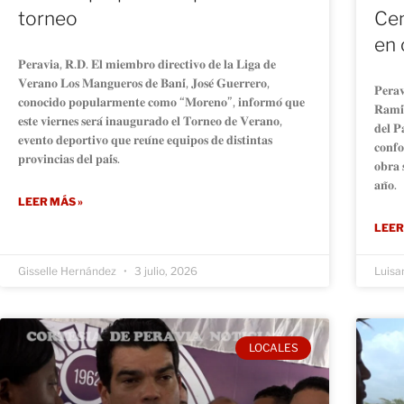
torneo
Cen
en 
𝐏𝐞𝐫𝐚𝐯𝐢𝐚, 𝐑.𝐃. 𝐄𝐥 𝐦𝐢𝐞𝐦𝐛𝐫𝐨 𝐝𝐢𝐫𝐞𝐜𝐭𝐢𝐯𝐨 𝐝𝐞 𝐥𝐚 𝐋𝐢𝐠𝐚 𝐝𝐞
𝐕𝐞𝐫𝐚𝐧𝐨 𝐋𝐨𝐬 𝐌𝐚𝐧𝐠𝐮𝐞𝐫𝐨𝐬 𝐝𝐞 𝐁𝐚𝐧𝐢́, 𝐉𝐨𝐬𝐞́ 𝐆𝐮𝐞𝐫𝐫𝐞𝐫𝐨,
𝐏𝐞𝐫𝐚𝐯
𝐜𝐨𝐧𝐨𝐜𝐢𝐝𝐨 𝐩𝐨𝐩𝐮𝐥𝐚𝐫𝐦𝐞𝐧𝐭𝐞 𝐜𝐨𝐦𝐨 “𝐌𝐨𝐫𝐞𝐧𝐨”, 𝐢𝐧𝐟𝐨𝐫𝐦𝐨́ 𝐪𝐮𝐞
𝐑𝐚𝐦𝐢́
𝐞𝐬𝐭𝐞 𝐯𝐢𝐞𝐫𝐧𝐞𝐬 𝐬𝐞𝐫𝐚́ 𝐢𝐧𝐚𝐮𝐠𝐮𝐫𝐚𝐝𝐨 𝐞𝐥 𝐓𝐨𝐫𝐧𝐞𝐨 𝐝𝐞 𝐕𝐞𝐫𝐚𝐧𝐨,
𝐝𝐞𝐥 𝐏
𝐞𝐯𝐞𝐧𝐭𝐨 𝐝𝐞𝐩𝐨𝐫𝐭𝐢𝐯𝐨 𝐪𝐮𝐞 𝐫𝐞𝐮́𝐧𝐞 𝐞𝐪𝐮𝐢𝐩𝐨𝐬 𝐝𝐞 𝐝𝐢𝐬𝐭𝐢𝐧𝐭𝐚𝐬
𝐜𝐨𝐧𝐟𝐨
𝐩𝐫𝐨𝐯𝐢𝐧𝐜𝐢𝐚𝐬 𝐝𝐞𝐥 𝐩𝐚𝐢́𝐬.
𝐨𝐛𝐫𝐚 
𝐚𝐧̃𝐨.
LEER MÁS »
LEER
Gisselle Hernández
3 julio, 2026
Luisa
LOCALES