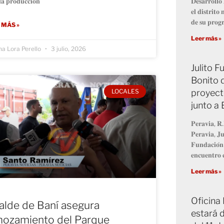
𝐚 𝐩𝐫𝐨𝐝𝐮𝐜𝐜𝐢𝐨́𝐧
𝐃𝐞𝐬𝐚𝐫𝐫𝐨𝐥𝐥
𝐞𝐥 𝐝𝐢𝐬𝐭𝐫𝐢𝐭
𝐝𝐞 𝐬𝐮 𝐩𝐫𝐨
 MÁS »
Leer más »
na Lora Perello
3 julio, 2026
Julito 
Bonito 
proyect
LOCALES
junto a
𝐏𝐞𝐫𝐚𝐯𝐢𝐚, 𝐑.
𝐏𝐞𝐫𝐚𝐯𝐢𝐚, 𝐉𝐮
𝐅𝐮𝐧𝐝𝐚𝐜𝐢𝐨́𝐧
𝐞𝐧𝐜𝐮𝐞𝐧𝐭𝐫𝐨 𝐜
Leer más »
Oficina
alde de Baní asegura
estará d
ozamiento del Parque