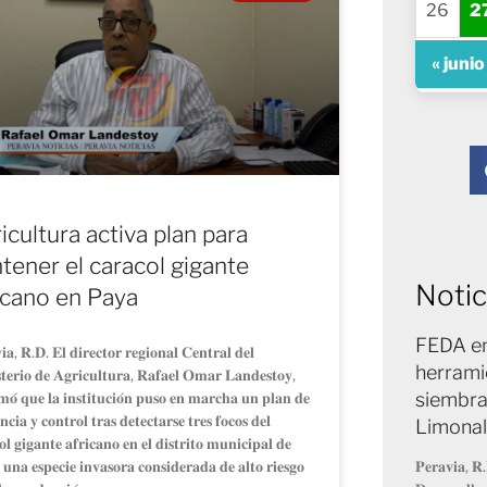
26
2
« junio
icultura activa plan para
tener el caracol gigante
Notic
icano en Paya
FEDA en
𝐢𝐚, 𝐑.𝐃. 𝐄𝐥 𝐝𝐢𝐫𝐞𝐜𝐭𝐨𝐫 𝐫𝐞𝐠𝐢𝐨𝐧𝐚𝐥 𝐂𝐞𝐧𝐭𝐫𝐚𝐥 𝐝𝐞𝐥
herrami
𝐭𝐞𝐫𝐢𝐨 𝐝𝐞 𝐀𝐠𝐫𝐢𝐜𝐮𝐥𝐭𝐮𝐫𝐚, 𝐑𝐚𝐟𝐚𝐞𝐥 𝐎𝐦𝐚𝐫 𝐋𝐚𝐧𝐝𝐞𝐬𝐭𝐨𝐲,
𝐦𝐨́ 𝐪𝐮𝐞 𝐥𝐚 𝐢𝐧𝐬𝐭𝐢𝐭𝐮𝐜𝐢𝐨́𝐧 𝐩𝐮𝐬𝐨 𝐞𝐧 𝐦𝐚𝐫𝐜𝐡𝐚 𝐮𝐧 𝐩𝐥𝐚𝐧 𝐝𝐞
siembra
𝐧𝐜𝐢𝐚 𝐲 𝐜𝐨𝐧𝐭𝐫𝐨𝐥 𝐭𝐫𝐚𝐬 𝐝𝐞𝐭𝐞𝐜𝐭𝐚𝐫𝐬𝐞 𝐭𝐫𝐞𝐬 𝐟𝐨𝐜𝐨𝐬 𝐝𝐞𝐥
Limonal
𝐨𝐥 𝐠𝐢𝐠𝐚𝐧𝐭𝐞 𝐚𝐟𝐫𝐢𝐜𝐚𝐧𝐨 𝐞𝐧 𝐞𝐥 𝐝𝐢𝐬𝐭𝐫𝐢𝐭𝐨 𝐦𝐮𝐧𝐢𝐜𝐢𝐩𝐚𝐥 𝐝𝐞
𝐮𝐧𝐚 𝐞𝐬𝐩𝐞𝐜𝐢𝐞 𝐢𝐧𝐯𝐚𝐬𝐨𝐫𝐚 𝐜𝐨𝐧𝐬𝐢𝐝𝐞𝐫𝐚𝐝𝐚 𝐝𝐞 𝐚𝐥𝐭𝐨 𝐫𝐢𝐞𝐬𝐠𝐨
𝐏𝐞𝐫𝐚𝐯𝐢𝐚, 𝐑.