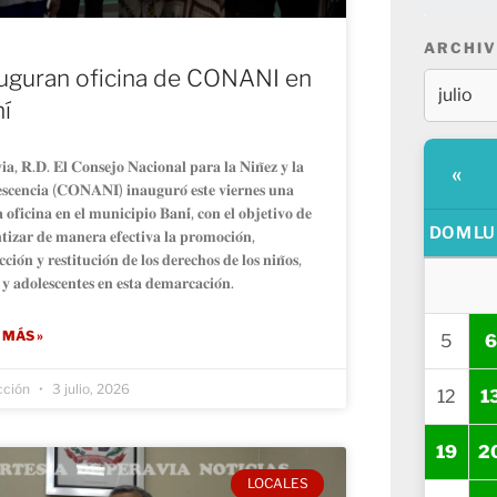
ARCHIV
uguran oficina de CONANI en
í
𝐢𝐚, 𝐑.𝐃. 𝐄𝐥 𝐂𝐨𝐧𝐬𝐞𝐣𝐨 𝐍𝐚𝐜𝐢𝐨𝐧𝐚𝐥 𝐩𝐚𝐫𝐚 𝐥𝐚 𝐍𝐢𝐧̃𝐞𝐳 𝐲 𝐥𝐚
«
𝐬𝐜𝐞𝐧𝐜𝐢𝐚 (𝐂𝐎𝐍𝐀𝐍𝐈) 𝐢𝐧𝐚𝐮𝐠𝐮𝐫𝐨́ 𝐞𝐬𝐭𝐞 𝐯𝐢𝐞𝐫𝐧𝐞𝐬 𝐮𝐧𝐚
 𝐨𝐟𝐢𝐜𝐢𝐧𝐚 𝐞𝐧 𝐞𝐥 𝐦𝐮𝐧𝐢𝐜𝐢𝐩𝐢𝐨 𝐁𝐚𝐧𝐢́, 𝐜𝐨𝐧 𝐞𝐥 𝐨𝐛𝐣𝐞𝐭𝐢𝐯𝐨 𝐝𝐞
DOM
LU
𝐭𝐢𝐳𝐚𝐫 𝐝𝐞 𝐦𝐚𝐧𝐞𝐫𝐚 𝐞𝐟𝐞𝐜𝐭𝐢𝐯𝐚 𝐥𝐚 𝐩𝐫𝐨𝐦𝐨𝐜𝐢𝐨́𝐧,
𝐜𝐢𝐨́𝐧 𝐲 𝐫𝐞𝐬𝐭𝐢𝐭𝐮𝐜𝐢𝐨́𝐧 𝐝𝐞 𝐥𝐨𝐬 𝐝𝐞𝐫𝐞𝐜𝐡𝐨𝐬 𝐝𝐞 𝐥𝐨𝐬 𝐧𝐢𝐧̃𝐨𝐬,
 𝐲 𝐚𝐝𝐨𝐥𝐞𝐬𝐜𝐞𝐧𝐭𝐞𝐬 𝐞𝐧 𝐞𝐬𝐭𝐚 𝐝𝐞𝐦𝐚𝐫𝐜𝐚𝐜𝐢𝐨́𝐧.
 MÁS »
5
6
cción
3 julio, 2026
12
1
19
2
LOCALES