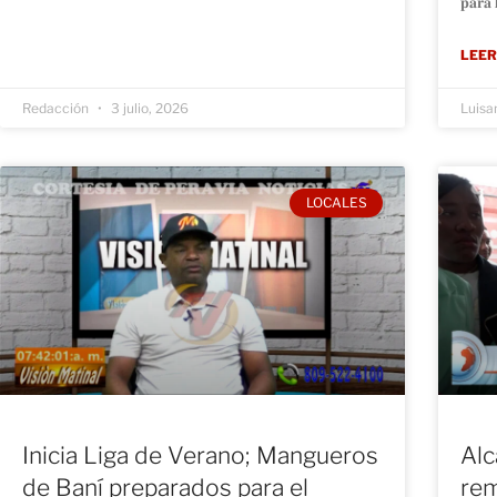
𝐩𝐚𝐫𝐚 
LEER
Redacción
3 julio, 2026
Luisa
LOCALES
Inicia Liga de Verano; Mangueros
Alc
de Baní preparados para el
rem