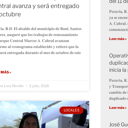
del 11 
tral avanza y será entregado
𝐏𝐞𝐫𝐚𝐯𝐢𝐚, 𝐑.
octubre
𝐲𝐚 𝐬𝐞 𝐞𝐧𝐜𝐮𝐞
𝐀. 𝐂𝐚𝐛𝐫𝐚𝐥, 
𝐢𝐚, 𝐑.𝐃. 𝐄𝐥 𝐚𝐥𝐜𝐚𝐥𝐝𝐞 𝐝𝐞𝐥 𝐦𝐮𝐧𝐢𝐜𝐢𝐩𝐢𝐨 𝐝𝐞 𝐁𝐚𝐧𝐢́, 𝐒𝐚𝐧𝐭𝐨𝐬
𝐜𝐨𝐦𝐞𝐧𝐳𝐚𝐫𝐚́
𝐞𝐳, 𝐚𝐬𝐞𝐠𝐮𝐫𝐨́ 𝐪𝐮𝐞 𝐥𝐨𝐬 𝐭𝐫𝐚𝐛𝐚𝐣𝐨𝐬 𝐝𝐞 𝐫𝐞𝐦𝐨𝐳𝐚𝐦𝐢𝐞𝐧𝐭𝐨
Leer más »
𝐚𝐫𝐪𝐮𝐞 𝐂𝐞𝐧𝐭𝐫𝐚𝐥 𝐌𝐚𝐫𝐜𝐨𝐬 𝐀. 𝐂𝐚𝐛𝐫𝐚𝐥 𝐚𝐯𝐚𝐧𝐳𝐚𝐧
𝐫𝐦𝐞 𝐚𝐥 𝐜𝐫𝐨𝐧𝐨𝐠𝐫𝐚𝐦𝐚 𝐞𝐬𝐭𝐚𝐛𝐥𝐞𝐜𝐢𝐝𝐨 𝐲 𝐫𝐞𝐢𝐭𝐞𝐫𝐨́ 𝐪𝐮𝐞 𝐥𝐚
𝐞𝐫𝐚́ 𝐞𝐧𝐭𝐫𝐞𝐠𝐚𝐝𝐚 𝐝𝐮𝐫𝐚𝐧𝐭𝐞 𝐞𝐥 𝐦𝐞𝐬 𝐝𝐞 𝐨𝐜𝐭𝐮𝐛𝐫𝐞 𝐝𝐞 𝐞𝐬𝐭𝐞
Operati
duplicad
inicia 
 MÁS »
𝐏𝐞𝐫𝐚𝐯𝐢𝐚, 𝐑.
na Lora Perello
3 julio, 2026
𝐲 𝐓𝐫𝐚𝐧𝐬𝐩𝐨𝐫
𝐜𝐚𝐦𝐛𝐢𝐨 𝐝𝐞 𝐟
𝐝𝐮𝐩𝐥𝐢𝐜𝐚𝐝𝐨 𝐝
Leer más »
LOCALES
José Gu