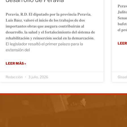
𝐏𝐞𝐫𝐚
𝐉𝐮𝐥𝐢𝐭
𝐏𝐞𝐫𝐚𝐯𝐢𝐚, 𝐑.𝐃. 𝐄𝐥 𝐝𝐢𝐩𝐮𝐭𝐚𝐝𝐨 𝐩𝐨𝐫 𝐥𝐚 𝐩𝐫𝐨𝐯𝐢𝐧𝐜𝐢𝐚 𝐏𝐞𝐫𝐚𝐯𝐢𝐚,
𝐒𝐞𝐧𝐚𝐝
𝐋𝐮𝐢𝐬 𝐁𝐚́𝐞𝐳, 𝐯𝐚𝐥𝐨𝐫𝐨́ 𝐞𝐥 𝐢𝐧𝐢𝐜𝐢𝐨 𝐝𝐞 𝐥𝐨𝐬 𝐭𝐫𝐚𝐛𝐚𝐣𝐨𝐬 𝐝𝐞 𝐝𝐨𝐬
𝐛𝐮𝐟𝐞𝐭
𝐢𝐦𝐩𝐨𝐫𝐭𝐚𝐧𝐭𝐞𝐬 𝐨𝐛𝐫𝐚𝐬 𝐪𝐮𝐞 𝐚𝐬𝐞𝐠𝐮𝐫𝐚 𝐜𝐨𝐧𝐭𝐫𝐢𝐛𝐮𝐢𝐫𝐚́𝐧 𝐚𝐥
𝐞𝐥 𝐩𝐫
𝐝𝐞𝐬𝐚𝐫𝐫𝐨𝐥𝐥𝐨, 𝐥𝐚 𝐬𝐚𝐥𝐮𝐝 𝐲 𝐞𝐥 𝐟𝐨𝐫𝐭𝐚𝐥𝐞𝐜𝐢𝐦𝐢𝐞𝐧𝐭𝐨 𝐝𝐞𝐥 𝐬𝐢𝐬𝐭𝐞𝐦𝐚 𝐝𝐞
𝐫𝐞𝐡𝐚𝐛𝐢𝐥𝐢𝐭𝐚𝐜𝐢𝐨́𝐧 𝐲 𝐫𝐞𝐢𝐧𝐬𝐞𝐫𝐜𝐢𝐨́𝐧 𝐬𝐨𝐜𝐢𝐚𝐥 𝐞𝐧 𝐥𝐚 𝐝𝐞𝐦𝐚𝐫𝐜𝐚𝐜𝐢𝐨́𝐧.
LEER
El legislador resaltó el primer palazo para la
extensión del
LEER MÁS »
Redacción
3 julio, 2026
Gisse