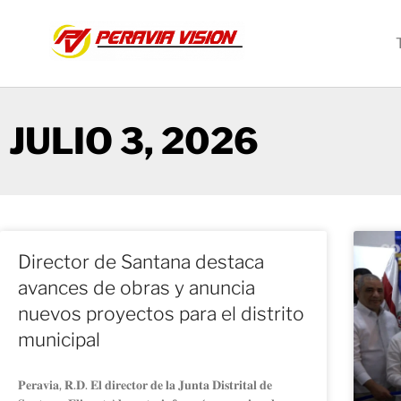
JULIO 3, 2026
Director de Santana destaca
avances de obras y anuncia
nuevos proyectos para el distrito
municipal
𝐏𝐞𝐫𝐚𝐯𝐢𝐚, 𝐑.𝐃. 𝐄𝐥 𝐝𝐢𝐫𝐞𝐜𝐭𝐨𝐫 𝐝𝐞 𝐥𝐚 𝐉𝐮𝐧𝐭𝐚 𝐃𝐢𝐬𝐭𝐫𝐢𝐭𝐚𝐥 𝐝𝐞