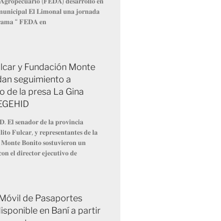
 𝐀𝐠𝐫𝐨𝐩𝐞𝐜𝐮𝐚𝐫𝐢𝐨 (𝐅𝐄𝐃𝐀) 𝐝𝐞𝐬𝐚𝐫𝐫𝐨𝐥𝐥𝐨́ 𝐞𝐧
 𝐦𝐮𝐧𝐢𝐜𝐢𝐩𝐚𝐥 𝐄𝐥 𝐋𝐢𝐦𝐨𝐧𝐚𝐥 𝐮𝐧𝐚 𝐣𝐨𝐫𝐧𝐚𝐝𝐚
𝐫𝐚𝐦𝐚 “ 𝐅𝐄𝐃𝐀 𝐞𝐧
Fulcar y Fundación Monte
dan seguimiento a
o de la presa La Gina
 EGEHID
𝐃. 𝐄𝐥 𝐬𝐞𝐧𝐚𝐝𝐨𝐫 𝐝𝐞 𝐥𝐚 𝐩𝐫𝐨𝐯𝐢𝐧𝐜𝐢𝐚
𝐢𝐭𝐨 𝐅𝐮𝐥𝐜𝐚𝐫, 𝐲 𝐫𝐞𝐩𝐫𝐞𝐬𝐞𝐧𝐭𝐚𝐧𝐭𝐞𝐬 𝐝𝐞 𝐥𝐚
 𝐌𝐨𝐧𝐭𝐞 𝐁𝐨𝐧𝐢𝐭𝐨 𝐬𝐨𝐬𝐭𝐮𝐯𝐢𝐞𝐫𝐨𝐧 𝐮𝐧
𝐨𝐧 𝐞𝐥 𝐝𝐢𝐫𝐞𝐜𝐭𝐨𝐫 𝐞𝐣𝐞𝐜𝐮𝐭𝐢𝐯𝐨 𝐝𝐞
 Móvil de Pasaportes
isponible en Baní a partir