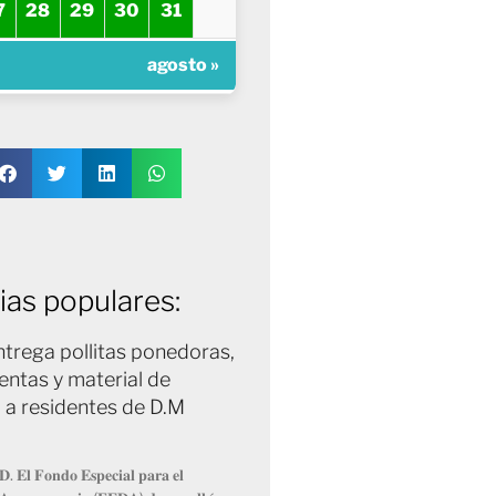
7
28
29
30
31
agosto »
ias populares:
trega pollitas ponedoras,
entas y material de
 a residentes de D.M
𝐃. 𝐄𝐥 𝐅𝐨𝐧𝐝𝐨 𝐄𝐬𝐩𝐞𝐜𝐢𝐚𝐥 𝐩𝐚𝐫𝐚 𝐞𝐥