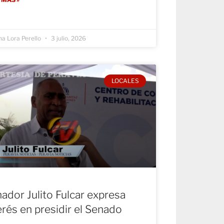
na Lora Perello
3 julio, 2026
LOCALES
ador Julito Fulcar expresa
erés en presidir el Senado