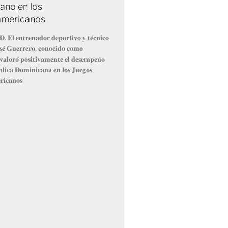
ano en los
americanos
. 𝐄𝐥 𝐞𝐧𝐭𝐫𝐞𝐧𝐚𝐝𝐨𝐫 𝐝𝐞𝐩𝐨𝐫𝐭𝐢𝐯𝐨 𝐲 𝐭𝐞́𝐜𝐧𝐢𝐜𝐨
𝐨𝐬𝐞́ 𝐆𝐮𝐞𝐫𝐫𝐞𝐫𝐨, 𝐜𝐨𝐧𝐨𝐜𝐢𝐝𝐨 𝐜𝐨𝐦𝐨
𝐥𝐨𝐫𝐨́ 𝐩𝐨𝐬𝐢𝐭𝐢𝐯𝐚𝐦𝐞𝐧𝐭𝐞 𝐞𝐥 𝐝𝐞𝐬𝐞𝐦𝐩𝐞𝐧̃𝐨
𝐥𝐢𝐜𝐚 𝐃𝐨𝐦𝐢𝐧𝐢𝐜𝐚𝐧𝐚 𝐞𝐧 𝐥𝐨𝐬 𝐉𝐮𝐞𝐠𝐨𝐬
𝐢𝐜𝐚𝐧𝐨𝐬