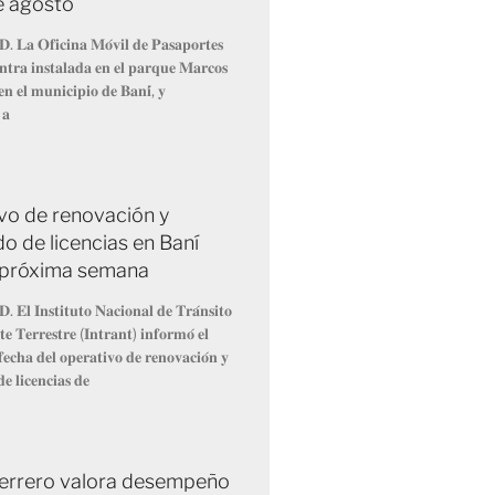
de agosto
𝐃. 𝐋𝐚 𝐎𝐟𝐢𝐜𝐢𝐧𝐚 𝐌𝐨́𝐯𝐢𝐥 𝐝𝐞 𝐏𝐚𝐬𝐚𝐩𝐨𝐫𝐭𝐞𝐬
𝐧𝐭𝐫𝐚 𝐢𝐧𝐬𝐭𝐚𝐥𝐚𝐝𝐚 𝐞𝐧 𝐞𝐥 𝐩𝐚𝐫𝐪𝐮𝐞 𝐌𝐚𝐫𝐜𝐨𝐬
𝐧 𝐞𝐥 𝐦𝐮𝐧𝐢𝐜𝐢𝐩𝐢𝐨 𝐝𝐞 𝐁𝐚𝐧𝐢́, 𝐲
 𝐚
vo de renovación y
o de licencias en Baní
la próxima semana
. 𝐄𝐥 𝐈𝐧𝐬𝐭𝐢𝐭𝐮𝐭𝐨 𝐍𝐚𝐜𝐢𝐨𝐧𝐚𝐥 𝐝𝐞 𝐓𝐫𝐚́𝐧𝐬𝐢𝐭𝐨
𝐞 𝐓𝐞𝐫𝐫𝐞𝐬𝐭𝐫𝐞 (𝐈𝐧𝐭𝐫𝐚𝐧𝐭) 𝐢𝐧𝐟𝐨𝐫𝐦𝐨́ 𝐞𝐥
𝐞𝐜𝐡𝐚 𝐝𝐞𝐥 𝐨𝐩𝐞𝐫𝐚𝐭𝐢𝐯𝐨 𝐝𝐞 𝐫𝐞𝐧𝐨𝐯𝐚𝐜𝐢𝐨́𝐧 𝐲
𝐞 𝐥𝐢𝐜𝐞𝐧𝐜𝐢𝐚𝐬 𝐝𝐞
errero valora desempeño