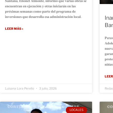
𝐒𝐚𝐧𝐭𝐚𝐧𝐚, 𝐄𝐥𝐢𝐨𝐧𝐞𝐭 𝐀𝐥𝐦𝐨𝐧𝐭𝐞, 𝐢𝐧𝐟𝐨𝐫𝐦𝐨́ 𝐪𝐮𝐞 𝐯𝐚𝐫𝐢𝐚𝐬 𝐨𝐛𝐫𝐚𝐬 𝐬𝐞
𝐞𝐧𝐜𝐮𝐞𝐧𝐭𝐫𝐚𝐧 𝐞𝐧 𝐞𝐣𝐞𝐜𝐮𝐜𝐢𝐨́𝐧 𝐲 𝐨𝐭𝐫𝐚𝐬 𝐢𝐧𝐢𝐜𝐢𝐚𝐫𝐚́𝐧 𝐞𝐧 𝐥𝐚𝐬
𝐩𝐫𝐨́𝐱𝐢𝐦𝐚𝐬 𝐬𝐞𝐦𝐚𝐧𝐚𝐬 𝐜𝐨𝐦𝐨 𝐩𝐚𝐫𝐭𝐞 𝐝𝐞𝐥 𝐩𝐫𝐨𝐠𝐫𝐚𝐦𝐚 𝐝𝐞
𝐢𝐧𝐯𝐞𝐫𝐬𝐢𝐨𝐧𝐞𝐬 𝐪𝐮𝐞 𝐝𝐞𝐬𝐚𝐫𝐫𝐨𝐥𝐥𝐚 𝐞𝐬𝐚 𝐚𝐝𝐦𝐢𝐧𝐢𝐬𝐭𝐫𝐚𝐜𝐢𝐨́𝐧 𝐥𝐨𝐜𝐚𝐥.
Ina
Ban
LEER MÁS »
𝐏𝐞𝐫𝐚𝐯
𝐀𝐝𝐨𝐥
𝐧𝐮𝐞𝐯𝐚
𝐠𝐚𝐫𝐚𝐧
𝐩𝐫𝐨𝐭𝐞
𝐧𝐢𝐧̃𝐚
LEER
Luisana Lora Perello
3 julio, 2026
Reda
LOCALES