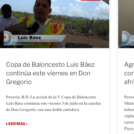
Copa de Baloncesto Luis Báez
Agr
continúa este viernes en Don
con
Gregorio
afr
𝐏𝐞𝐫𝐚𝐯𝐢𝐚, 𝐑.𝐃. 𝐋𝐚 𝐚𝐜𝐜𝐢𝐨́𝐧 𝐝𝐞 𝐥𝐚 𝐕 𝐂𝐨𝐩𝐚 𝐝𝐞 𝐁𝐚𝐥𝐨𝐧𝐜𝐞𝐬𝐭𝐨
𝐏𝐞𝐫𝐚𝐯
𝐋𝐮𝐢𝐬 𝐁𝐚́𝐞𝐳 𝐜𝐨𝐧𝐭𝐢𝐧𝐮́𝐚 𝐞𝐬𝐭𝐞 𝐯𝐢𝐞𝐫𝐧𝐞𝐬 𝟑 𝐝𝐞 𝐣𝐮𝐥𝐢𝐨 𝐞𝐧 𝐥𝐚 𝐜𝐚𝐧𝐜𝐡𝐚
𝐌𝐢𝐧𝐢
𝐝𝐞 𝐃𝐨𝐧 𝐆𝐫𝐞𝐠𝐨𝐫𝐢𝐨, 𝐜𝐨𝐧 𝐮𝐧𝐚 𝐝𝐨𝐛𝐥𝐞 𝐜𝐚𝐫𝐭𝐞𝐥𝐞𝐫𝐚.
𝐢𝐧𝐟𝐨𝐫
𝐯𝐢𝐠𝐢𝐥
𝐜𝐚𝐫𝐚𝐜
LEER MÁS »
𝐏𝐚𝐲𝐚, 