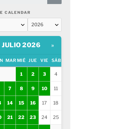
E CALENDAR
JULIO 2026
»
N
MAR
MIÉ
JUE
VIE
SÁB
1
2
3
4
7
8
9
10
11
3
14
15
16
17
18
0
21
22
23
24
25