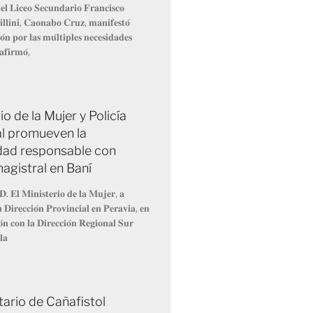
𝐥 𝐋𝐢𝐜𝐞𝐨 𝐒𝐞𝐜𝐮𝐧𝐝𝐚𝐫𝐢𝐨 𝐅𝐫𝐚𝐧𝐜𝐢𝐬𝐜𝐨
𝐥𝐥𝐢𝐧𝐢, 𝐂𝐚𝐨𝐧𝐚𝐛𝐨 𝐂𝐫𝐮𝐳, 𝐦𝐚𝐧𝐢𝐟𝐞𝐬𝐭𝐨́
́𝐧 𝐩𝐨𝐫 𝐥𝐚𝐬 𝐦𝐮́𝐥𝐭𝐢𝐩𝐥𝐞𝐬 𝐧𝐞𝐜𝐞𝐬𝐢𝐝𝐚𝐝𝐞𝐬
𝐚𝐟𝐢𝐫𝐦𝐨́,
io de la Mujer y Policía
l promueven la
dad responsable con
agistral en Baní
𝐃. 𝐄𝐥 𝐌𝐢𝐧𝐢𝐬𝐭𝐞𝐫𝐢𝐨 𝐝𝐞 𝐥𝐚 𝐌𝐮𝐣𝐞𝐫, 𝐚
𝐮 𝐃𝐢𝐫𝐞𝐜𝐜𝐢𝐨́𝐧 𝐏𝐫𝐨𝐯𝐢𝐧𝐜𝐢𝐚𝐥 𝐞𝐧 𝐏𝐞𝐫𝐚𝐯𝐢𝐚, 𝐞𝐧
𝐨́𝐧 𝐜𝐨𝐧 𝐥𝐚 𝐃𝐢𝐫𝐞𝐜𝐜𝐢𝐨́𝐧 𝐑𝐞𝐠𝐢𝐨𝐧𝐚𝐥 𝐒𝐮𝐫
𝐥𝐚
ario de Cañafistol