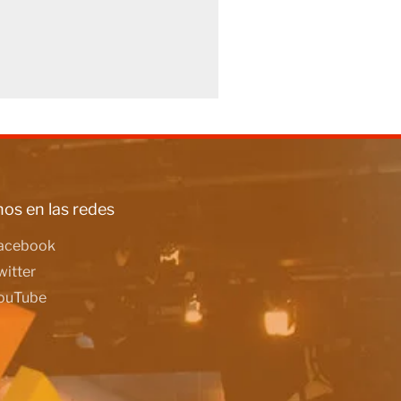
os en las redes
acebook
witter
ouTube