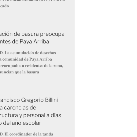
𝐢𝐜𝐚𝐝𝐨
ción de basura preocupa
entes de Paya Arriba
𝐃. 𝐋𝐚 𝐚𝐜𝐮𝐦𝐮𝐥𝐚𝐜𝐢𝐨́𝐧 𝐝𝐞 𝐝𝐞𝐬𝐞𝐜𝐡𝐨𝐬
 𝐥𝐚 𝐜𝐨𝐦𝐮𝐧𝐢𝐝𝐚𝐝 𝐝𝐞 𝐏𝐚𝐲𝐚 𝐀𝐫𝐫𝐢𝐛𝐚
𝐞𝐨𝐜𝐮𝐩𝐚𝐝𝐨𝐬 𝐚 𝐫𝐞𝐬𝐢𝐝𝐞𝐧𝐭𝐞𝐬 𝐝𝐞 𝐥𝐚 𝐳𝐨𝐧𝐚,
𝐧𝐮𝐧𝐜𝐢𝐚𝐧 𝐪𝐮𝐞 𝐥𝐚 𝐛𝐚𝐬𝐮𝐫𝐚
ancisco Gregorio Billini
a carencias de
ructura y personal a días
io del año escolar
𝐃. 𝐄𝐥 𝐜𝐨𝐨𝐫𝐝𝐢𝐧𝐚𝐝𝐨𝐫 𝐝𝐞 𝐥𝐚 𝐭𝐚𝐧𝐝𝐚