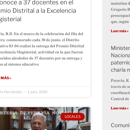
onoce a 37 docentes en el
𝐦𝐚𝐭𝐮𝐭𝐢𝐧𝐚 𝐝
𝐆𝐫𝐞𝐠𝐨𝐫𝐢𝐨 𝐁
mio Distrital a la Excelencia
𝐩𝐫𝐞𝐨𝐜𝐮𝐩𝐚𝐜𝐢
isterial
𝐪𝐮𝐞, 𝐬𝐞𝐠𝐮́𝐧 
Leer más »
𝐢𝐚, 𝐑.𝐃. 𝐄𝐧 𝐞𝐥 𝐦𝐚𝐫𝐜𝐨 𝐝𝐞 𝐥𝐚 𝐜𝐞𝐥𝐞𝐛𝐫𝐚𝐜𝐢𝐨́𝐧 𝐝𝐞𝐥 𝐃𝐢́𝐚 𝐝𝐞𝐥
𝐫𝐨, 𝐜𝐨𝐧𝐦𝐞𝐦𝐨𝐫𝐚𝐝𝐨 𝐜𝐚𝐝𝐚 𝟑𝟎 𝐝𝐞 𝐣𝐮𝐧𝐢𝐨, 𝐞𝐥 𝐃𝐢𝐬𝐭𝐫𝐢𝐭𝐨
𝐭𝐢𝐯𝐨 𝟎𝟑-𝟎𝟒 𝐫𝐞𝐚𝐥𝐢𝐳𝐨́ 𝐥𝐚 𝐞𝐧𝐭𝐫𝐞𝐠𝐚 𝐝𝐞𝐥 𝐏𝐫𝐞𝐦𝐢𝐨 𝐃𝐢𝐬𝐭𝐫𝐢𝐭𝐚𝐥
Minister
𝐱𝐜𝐞𝐥𝐞𝐧𝐜𝐢𝐚 𝐌𝐚𝐠𝐢𝐬𝐭𝐞𝐫𝐢𝐚𝐥, 𝐚𝐜𝐭𝐢𝐯𝐢𝐝𝐚𝐝 𝐞𝐧 𝐥𝐚 𝐪𝐮𝐞 𝐟𝐮𝐞𝐫𝐨𝐧
Naciona
𝐨𝐜𝐢𝐝𝐨𝐬 𝐚𝐥𝐫𝐞𝐝𝐞𝐝𝐨𝐫 𝐝𝐞 𝟑𝟕 𝐝𝐨𝐜𝐞𝐧𝐭𝐞𝐬 𝐩𝐨𝐫 𝐬𝐮 𝐞𝐧𝐭𝐫𝐞𝐠𝐚 𝐲
paterni
𝐞𝐬 𝐚𝐥 𝐬𝐢𝐬𝐭𝐞𝐦𝐚 𝐞𝐝𝐮𝐜𝐚𝐭𝐢𝐯𝐨.
charla m
 MÁS »
𝐏𝐞𝐫𝐚𝐯𝐢𝐚, 𝐑.
𝐭𝐫𝐚𝐯𝐞́𝐬 𝐝𝐞 𝐬
lle Hernández
1 julio, 2026
𝐜𝐨𝐨𝐫𝐝𝐢𝐧𝐚𝐜𝐢
𝐂𝐞𝐧𝐭𝐫𝐚𝐥 𝐝𝐞 
Leer más »
LOCALES
Comunit