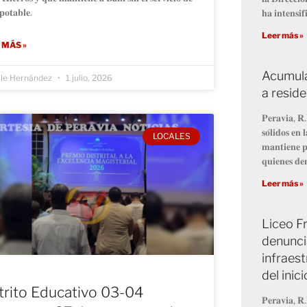
𝐩𝐨𝐭𝐚𝐛𝐥𝐞.
𝐡𝐚 𝐢𝐧𝐭𝐞𝐧𝐬𝐢𝐟
Leer más »
 MÁS »
Acumula
lle Hernández
1 julio, 2026
a resid
𝐏𝐞𝐫𝐚𝐯𝐢𝐚, 𝐑.
𝐬𝐨́𝐥𝐢𝐝𝐨𝐬 𝐞
LOCALES
𝐦𝐚𝐧𝐭𝐢𝐞𝐧𝐞 𝐩
𝐪𝐮𝐢𝐞𝐧𝐞𝐬 𝐝𝐞
Leer más »
Liceo Fr
denunci
infraest
del inic
trito Educativo 03-04
𝐏𝐞𝐫𝐚𝐯𝐢𝐚, 𝐑.