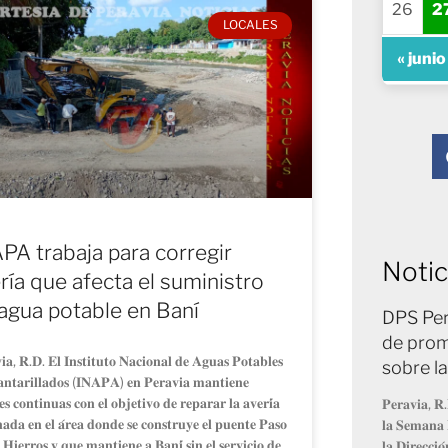
26
2
LOCALES
« junio
PA trabaja para corregir
Notic
ría que afecta el suministro
agua potable en Baní
DPS Per
de prom
𝐢𝐚, 𝐑.𝐃. 𝐄𝐥 𝐈𝐧𝐬𝐭𝐢𝐭𝐮𝐭𝐨 𝐍𝐚𝐜𝐢𝐨𝐧𝐚𝐥 𝐝𝐞 𝐀𝐠𝐮𝐚𝐬 𝐏𝐨𝐭𝐚𝐛𝐥𝐞𝐬
sobre l
𝐚𝐧𝐭𝐚𝐫𝐢𝐥𝐥𝐚𝐝𝐨𝐬 (𝐈𝐍𝐀𝐏𝐀) 𝐞𝐧 𝐏𝐞𝐫𝐚𝐯𝐢𝐚 𝐦𝐚𝐧𝐭𝐢𝐞𝐧𝐞
𝐞𝐬 𝐜𝐨𝐧𝐭𝐢𝐧𝐮𝐚𝐬 𝐜𝐨𝐧 𝐞𝐥 𝐨𝐛𝐣𝐞𝐭𝐢𝐯𝐨 𝐝𝐞 𝐫𝐞𝐩𝐚𝐫𝐚𝐫 𝐥𝐚 𝐚𝐯𝐞𝐫𝐢́𝐚
𝐏𝐞𝐫𝐚𝐯𝐢𝐚, 𝐑.
𝐧𝐚𝐝𝐚 𝐞𝐧 𝐞𝐥 𝐚́𝐫𝐞𝐚 𝐝𝐨𝐧𝐝𝐞 𝐬𝐞 𝐜𝐨𝐧𝐬𝐭𝐫𝐮𝐲𝐞 𝐞𝐥 𝐩𝐮𝐞𝐧𝐭𝐞 𝐏𝐚𝐬𝐨
𝐥𝐚 𝐒𝐞𝐦𝐚𝐧𝐚 
 𝐇𝐢𝐞𝐫𝐫𝐨𝐬 𝐲 𝐪𝐮𝐞 𝐦𝐚𝐧𝐭𝐢𝐞𝐧𝐞 𝐚 𝐁𝐚𝐧𝐢́ 𝐬𝐢𝐧 𝐞𝐥 𝐬𝐞𝐫𝐯𝐢𝐜𝐢𝐨 𝐝𝐞
𝐥𝐚 𝐃𝐢𝐫𝐞𝐜𝐜𝐢