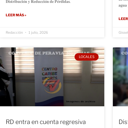
𝐃𝐢𝐬𝐭𝐫𝐢𝐛𝐮𝐜𝐢𝐨́𝐧 𝐲 𝐑𝐞𝐝𝐮𝐜𝐜𝐢𝐨́𝐧 𝐝𝐞 𝐏𝐞́𝐫𝐝𝐢𝐝𝐚𝐬.
𝐚𝐠𝐮𝐚 
LEER MÁS »
LEER
Redacción
1 julio, 2026
Gisse
LOCALES
RD entra en cuenta regresiva
Dis