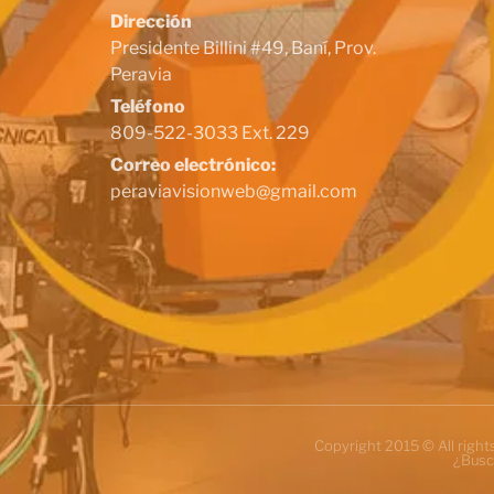
Dirección
Presidente Billini #49, Baní, Prov.
Peravia
Teléfono
809-522-3033 Ext. 229
Correo electrónico:
peraviavisionweb@gmail.com
Copyright 2015 © All righ
¿Busc