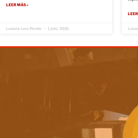
LEER MÁS »
LEER
Luisana Lora Perello
1 julio, 2026
Luisa