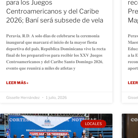
para los Juegos
rec
Centroamericanos y del Caribe
Pre
2026; Baní será subsede de vela
Mag
𝐏𝐞𝐫𝐚𝐯𝐢𝐚, 𝐑.𝐃. 𝐀 𝐬𝐨𝐥𝐨 𝐝𝐢́𝐚𝐬 𝐝𝐞 𝐜𝐞𝐥𝐞𝐛𝐫𝐚𝐫𝐬𝐞 𝐥𝐚 𝐜𝐞𝐫𝐞𝐦𝐨𝐧𝐢𝐚
𝐏𝐞𝐫𝐚𝐯
𝐢𝐧𝐚𝐮𝐠𝐮𝐫𝐚𝐥 𝐪𝐮𝐞 𝐦𝐚𝐫𝐜𝐚𝐫𝐚́ 𝐞𝐥 𝐢𝐧𝐢𝐜𝐢𝐨 𝐝𝐞 𝐥𝐚 𝐦𝐚𝐲𝐨𝐫 𝐟𝐢𝐞𝐬𝐭𝐚
𝐌𝐚𝐞𝐬
𝐝𝐞𝐩𝐨𝐫𝐭𝐢𝐯𝐚 𝐝𝐞𝐥 𝐩𝐚𝐢́𝐬, 𝐑𝐞𝐩𝐮́𝐛𝐥𝐢𝐜𝐚 𝐃𝐨𝐦𝐢𝐧𝐢𝐜𝐚𝐧𝐚 𝐯𝐢𝐯𝐞 𝐥𝐚 𝐫𝐞𝐜𝐭𝐚
𝐄𝐝𝐮𝐜𝐚
𝐟𝐢𝐧𝐚𝐥 𝐝𝐞 𝐥𝐨𝐬 𝐩𝐫𝐞𝐩𝐚𝐫𝐚𝐭𝐢𝐯𝐨𝐬 𝐩𝐚𝐫𝐚 𝐫𝐞𝐜𝐢𝐛𝐢𝐫 𝐥𝐨𝐬 𝐗𝐗𝐕 𝐉𝐮𝐞𝐠𝐨𝐬
𝐚 𝐥𝐚 𝐄
𝐂𝐞𝐧𝐭𝐫𝐨𝐚𝐦𝐞𝐫𝐢𝐜𝐚𝐧𝐨𝐬 𝐲 𝐝𝐞𝐥 𝐂𝐚𝐫𝐢𝐛𝐞 𝐒𝐚𝐧𝐭𝐨 𝐃𝐨𝐦𝐢𝐧𝐠𝐨 𝟐𝟎𝟐𝟔,
𝐫𝐞𝐜𝐨𝐧
𝐞𝐯𝐞𝐧𝐭𝐨 𝐪𝐮𝐞 𝐫𝐞𝐮𝐧𝐢𝐫𝐚́ 𝐚 𝐦𝐢𝐥𝐞𝐬 𝐝𝐞 𝐚𝐭𝐥𝐞𝐭𝐚𝐬 𝐲
𝐚𝐩𝐨𝐫𝐭
LEER MÁS »
LEER
Gisselle Hernández
1 julio, 2026
Gisse
LOCALES