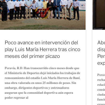
Poco avance en intervención del
Ab
play Luis María Herrera tras cinco
dis
meses del primer picazo
Pen
exp
𝐏𝐞𝐫𝐚𝐯𝐢𝐚, 𝐑.𝐃. 𝐇𝐚𝐧 𝐭𝐫𝐚𝐧𝐬𝐜𝐮𝐫𝐫𝐢𝐝𝐨 𝐜𝐢𝐧𝐜𝐨 𝐦𝐞𝐬𝐞𝐬 𝐝𝐞𝐬𝐝𝐞 𝐪𝐮𝐞
𝐞𝐥 𝐌𝐢𝐧𝐢𝐬𝐭𝐞𝐫𝐢𝐨 𝐝𝐞 𝐃𝐞𝐩𝐨𝐫𝐭𝐞𝐬 𝐝𝐞𝐣𝐨́ 𝐢𝐧𝐢𝐜𝐢𝐚𝐝𝐨𝐬 𝐥𝐨𝐬 𝐭𝐫𝐚𝐛𝐚𝐣𝐨𝐬 𝐝𝐞
𝐏𝐞𝐫𝐚
𝐫𝐞𝐦𝐨𝐳𝐚𝐦𝐢𝐞𝐧𝐭𝐨 𝐝𝐞𝐥 𝐞𝐬𝐭𝐚𝐝𝐢𝐨 𝐋𝐮𝐢𝐬 𝐌𝐚𝐫𝐢́𝐚 𝐇𝐞𝐫𝐫𝐞𝐫𝐚 𝐝𝐞 𝐁𝐚𝐧𝐢́,
𝐫𝐞𝐜𝐡𝐚
𝐮𝐧𝐚 𝐨𝐛𝐫𝐚 𝐯𝐚𝐥𝐨𝐫𝐚𝐝𝐚 𝐞𝐧 𝐮𝐧𝐨𝐬 𝟐𝟓 𝐦𝐢𝐥𝐥𝐨𝐧𝐞𝐬 𝐝𝐞 𝐩𝐞𝐬𝐨𝐬. 𝐒𝐢𝐧
𝐫𝐞𝐥𝐚𝐜
𝐞𝐦𝐛𝐚𝐫𝐠𝐨, 𝐝𝐢𝐫𝐢𝐠𝐞𝐧𝐭𝐞𝐬 𝐝𝐞𝐩𝐨𝐫𝐭𝐢𝐯𝐨𝐬 𝐲 𝐞𝐧𝐭𝐫𝐞𝐧𝐚𝐝𝐨𝐫𝐞𝐬
𝐜𝐨𝐧𝐬𝐢
𝐚𝐬𝐞𝐠𝐮𝐫𝐚𝐧 𝐪𝐮𝐞 𝐥𝐚 𝐜𝐨𝐦𝐮𝐧𝐢𝐝𝐚𝐝 𝐝𝐞𝐩𝐨𝐫𝐭𝐢𝐯𝐚 𝐚𝐮́𝐧 𝐞𝐬𝐩𝐞𝐫𝐚
𝐜𝐢𝐮𝐝𝐚
𝐩𝐨𝐝𝐞𝐫 𝐫𝐞𝐠𝐫𝐞𝐬𝐚𝐫 𝐚𝐥
𝐟𝐮𝐧𝐜𝐢
𝐞𝐱𝐩𝐫𝐞