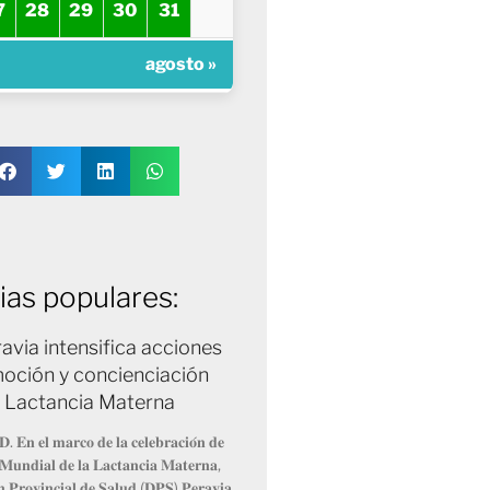
7
28
29
30
31
agosto »
ias populares:
avia intensifica acciones
oción y concienciación
a Lactancia Materna
𝐃. 𝐄𝐧 𝐞𝐥 𝐦𝐚𝐫𝐜𝐨 𝐝𝐞 𝐥𝐚 𝐜𝐞𝐥𝐞𝐛𝐫𝐚𝐜𝐢𝐨́𝐧 𝐝𝐞
𝐌𝐮𝐧𝐝𝐢𝐚𝐥 𝐝𝐞 𝐥𝐚 𝐋𝐚𝐜𝐭𝐚𝐧𝐜𝐢𝐚 𝐌𝐚𝐭𝐞𝐫𝐧𝐚,
́𝐧 𝐏𝐫𝐨𝐯𝐢𝐧𝐜𝐢𝐚𝐥 𝐝𝐞 𝐒𝐚𝐥𝐮𝐝 (𝐃𝐏𝐒) 𝐏𝐞𝐫𝐚𝐯𝐢𝐚