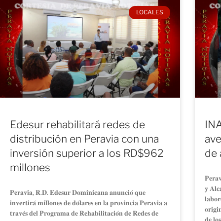
LOCALES
Edesur rehabilitará redes de
INA
distribución en Peravia con una
ave
inversión superior a los RD$962
de 
millones
𝐏𝐞𝐫𝐚𝐯
𝐲 𝐀𝐥𝐜
𝐏𝐞𝐫𝐚𝐯𝐢𝐚, 𝐑.𝐃. 𝐄𝐝𝐞𝐬𝐮𝐫 𝐃𝐨𝐦𝐢𝐧𝐢𝐜𝐚𝐧𝐚 𝐚𝐧𝐮𝐧𝐜𝐢𝐨́ 𝐪𝐮𝐞
𝐥𝐚𝐛𝐨𝐫
𝐢𝐧𝐯𝐞𝐫𝐭𝐢𝐫𝐚́ 𝐦𝐢𝐥𝐥𝐨𝐧𝐞𝐬 𝐝𝐞 𝐝𝐨́𝐥𝐚𝐫𝐞𝐬 𝐞𝐧 𝐥𝐚 𝐩𝐫𝐨𝐯𝐢𝐧𝐜𝐢𝐚 𝐏𝐞𝐫𝐚𝐯𝐢𝐚 𝐚
𝐨𝐫𝐢𝐠𝐢
𝐭𝐫𝐚𝐯𝐞́𝐬 𝐝𝐞𝐥 𝐏𝐫𝐨𝐠𝐫𝐚𝐦𝐚 𝐝𝐞 𝐑𝐞𝐡𝐚𝐛𝐢𝐥𝐢𝐭𝐚𝐜𝐢𝐨́𝐧 𝐝𝐞 𝐑𝐞𝐝𝐞𝐬 𝐝𝐞
𝐝𝐞 𝐥𝐨