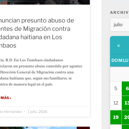
ARCHIV
uncian presunto abuso de
ntes de Migración contra
dadana haitiana en Los
«
mbaos
𝐢𝐚, 𝐑.𝐃. 𝐄𝐧 𝐋𝐨𝐬 𝐓𝐮𝐦𝐛𝐚𝐨𝐬 𝐜𝐢𝐮𝐝𝐚𝐝𝐚𝐧𝐨𝐬
DOM
LU
𝐜𝐢𝐚𝐫𝐨𝐧 𝐮𝐧 𝐩𝐫𝐞𝐬𝐮𝐧𝐭𝐨 𝐚𝐛𝐮𝐬𝐨 𝐜𝐨𝐦𝐞𝐭𝐢𝐝𝐨 𝐩𝐨𝐫 𝐚𝐠𝐞𝐧𝐭𝐞𝐬
𝐃𝐢𝐫𝐞𝐜𝐜𝐢𝐨́𝐧 𝐆𝐞𝐧𝐞𝐫𝐚𝐥 𝐝𝐞 𝐌𝐢𝐠𝐫𝐚𝐜𝐢𝐨́𝐧 𝐜𝐨𝐧𝐭𝐫𝐚 𝐮𝐧𝐚
𝐝𝐚𝐧𝐚 𝐡𝐚𝐢𝐭𝐢𝐚𝐧𝐚 𝐪𝐮𝐞, 𝐬𝐞𝐠𝐮́𝐧 𝐬𝐮𝐬 𝐟𝐚𝐦𝐢𝐥𝐢𝐚𝐫𝐞𝐬, 𝐬𝐞
𝐧𝐭𝐫𝐚 𝐝𝐞 𝐦𝐚𝐧𝐞𝐫𝐚 𝐥𝐞𝐠𝐚𝐥 𝐞𝐧 𝐞𝐥 𝐩𝐚𝐢́𝐬.
5
6
 MÁS »
12
1
lle Hernández
1 julio, 2026
19
2