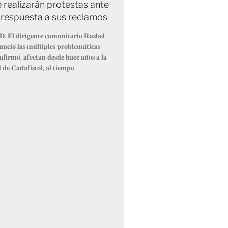
 realizarán protestas ante
e respuesta a sus reclamos
𝐃. 𝐄𝐥 𝐝𝐢𝐫𝐢𝐠𝐞𝐧𝐭𝐞 𝐜𝐨𝐦𝐮𝐧𝐢𝐭𝐚𝐫𝐢𝐨 𝐑𝐮𝐬𝐛𝐞𝐥
𝐧𝐜𝐢𝐨́ 𝐥𝐚𝐬 𝐦𝐮́𝐥𝐭𝐢𝐩𝐥𝐞𝐬 𝐩𝐫𝐨𝐛𝐥𝐞𝐦𝐚́𝐭𝐢𝐜𝐚𝐬
𝐚𝐟𝐢𝐫𝐦𝐨́, 𝐚𝐟𝐞𝐜𝐭𝐚𝐧 𝐝𝐞𝐬𝐝𝐞 𝐡𝐚𝐜𝐞 𝐚𝐧̃𝐨𝐬 𝐚 𝐥𝐚
𝐝𝐞 𝐂𝐚𝐧̃𝐚𝐟𝐢𝐬𝐭𝐨𝐥, 𝐚𝐥 𝐭𝐢𝐞𝐦𝐩𝐨