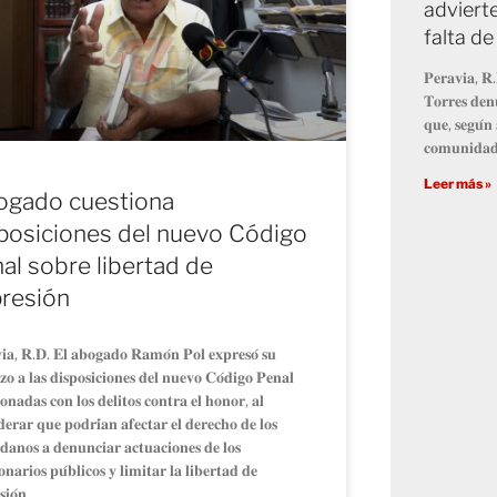
advierte
falta d
𝐏𝐞𝐫𝐚𝐯𝐢𝐚, 𝐑.
𝐓𝐨𝐫𝐫𝐞𝐬 𝐝𝐞𝐧𝐮
𝐪𝐮𝐞, 𝐬𝐞𝐠𝐮́𝐧 
𝐜𝐨𝐦𝐮𝐧𝐢𝐝𝐚𝐝 
Leer más »
ogado cuestiona
posiciones del nuevo Código
al sobre libertad de
resión
𝐢𝐚, 𝐑.𝐃. 𝐄𝐥 𝐚𝐛𝐨𝐠𝐚𝐝𝐨 𝐑𝐚𝐦𝐨́𝐧 𝐏𝐨𝐥 𝐞𝐱𝐩𝐫𝐞𝐬𝐨́ 𝐬𝐮
𝐳𝐨 𝐚 𝐥𝐚𝐬 𝐝𝐢𝐬𝐩𝐨𝐬𝐢𝐜𝐢𝐨𝐧𝐞𝐬 𝐝𝐞𝐥 𝐧𝐮𝐞𝐯𝐨 𝐂𝐨́𝐝𝐢𝐠𝐨 𝐏𝐞𝐧𝐚𝐥
𝐢𝐨𝐧𝐚𝐝𝐚𝐬 𝐜𝐨𝐧 𝐥𝐨𝐬 𝐝𝐞𝐥𝐢𝐭𝐨𝐬 𝐜𝐨𝐧𝐭𝐫𝐚 𝐞𝐥 𝐡𝐨𝐧𝐨𝐫, 𝐚𝐥
𝐝𝐞𝐫𝐚𝐫 𝐪𝐮𝐞 𝐩𝐨𝐝𝐫𝐢́𝐚𝐧 𝐚𝐟𝐞𝐜𝐭𝐚𝐫 𝐞𝐥 𝐝𝐞𝐫𝐞𝐜𝐡𝐨 𝐝𝐞 𝐥𝐨𝐬
𝐝𝐚𝐧𝐨𝐬 𝐚 𝐝𝐞𝐧𝐮𝐧𝐜𝐢𝐚𝐫 𝐚𝐜𝐭𝐮𝐚𝐜𝐢𝐨𝐧𝐞𝐬 𝐝𝐞 𝐥𝐨𝐬
𝐨𝐧𝐚𝐫𝐢𝐨𝐬 𝐩𝐮́𝐛𝐥𝐢𝐜𝐨𝐬 𝐲 𝐥𝐢𝐦𝐢𝐭𝐚𝐫 𝐥𝐚 𝐥𝐢𝐛𝐞𝐫𝐭𝐚𝐝 𝐝𝐞
𝐢𝐨́𝐧.