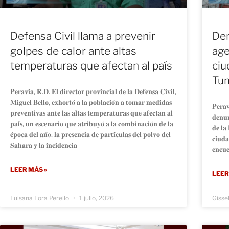
Defensa Civil llama a prevenir
Den
golpes de calor ante altas
age
temperaturas que afectan al país
ciu
Tu
𝐏𝐞𝐫𝐚𝐯𝐢𝐚, 𝐑.𝐃. 𝐄𝐥 𝐝𝐢𝐫𝐞𝐜𝐭𝐨𝐫 𝐩𝐫𝐨𝐯𝐢𝐧𝐜𝐢𝐚𝐥 𝐝𝐞 𝐥𝐚 𝐃𝐞𝐟𝐞𝐧𝐬𝐚 𝐂𝐢𝐯𝐢𝐥,
𝐌𝐢𝐠𝐮𝐞𝐥 𝐁𝐞𝐥𝐥𝐨, 𝐞𝐱𝐡𝐨𝐫𝐭𝐨́ 𝐚 𝐥𝐚 𝐩𝐨𝐛𝐥𝐚𝐜𝐢𝐨́𝐧 𝐚 𝐭𝐨𝐦𝐚𝐫 𝐦𝐞𝐝𝐢𝐝𝐚𝐬
𝐏𝐞𝐫𝐚
𝐩𝐫𝐞𝐯𝐞𝐧𝐭𝐢𝐯𝐚𝐬 𝐚𝐧𝐭𝐞 𝐥𝐚𝐬 𝐚𝐥𝐭𝐚𝐬 𝐭𝐞𝐦𝐩𝐞𝐫𝐚𝐭𝐮𝐫𝐚𝐬 𝐪𝐮𝐞 𝐚𝐟𝐞𝐜𝐭𝐚𝐧 𝐚𝐥
𝐝𝐞𝐧𝐮
𝐩𝐚𝐢́𝐬, 𝐮𝐧 𝐞𝐬𝐜𝐞𝐧𝐚𝐫𝐢𝐨 𝐪𝐮𝐞 𝐚𝐭𝐫𝐢𝐛𝐮𝐲𝐨́ 𝐚 𝐥𝐚 𝐜𝐨𝐦𝐛𝐢𝐧𝐚𝐜𝐢𝐨́𝐧 𝐝𝐞 𝐥𝐚
𝐝𝐞 𝐥𝐚 
𝐞́𝐩𝐨𝐜𝐚 𝐝𝐞𝐥 𝐚𝐧̃𝐨, 𝐥𝐚 𝐩𝐫𝐞𝐬𝐞𝐧𝐜𝐢𝐚 𝐝𝐞 𝐩𝐚𝐫𝐭𝐢́𝐜𝐮𝐥𝐚𝐬 𝐝𝐞𝐥 𝐩𝐨𝐥𝐯𝐨 𝐝𝐞𝐥
𝐜𝐢𝐮𝐝𝐚
𝐒𝐚𝐡𝐚𝐫𝐚 𝐲 𝐥𝐚 𝐢𝐧𝐜𝐢𝐝𝐞𝐧𝐜𝐢𝐚
𝐞𝐧𝐜𝐮𝐞
LEER MÁS »
LEER
Luisana Lora Perello
1 julio, 2026
Gisse