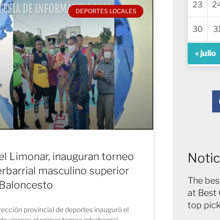
23
2
DEPORTES LOCALES
30
3
« julio
Notic
el Limonar, inauguran torneo
erbarrial masculino superior
The bes
Baloncesto
at Best 
top pic
rección provincial de deportes inauguró el
o viernes el primer torneo interbarrial