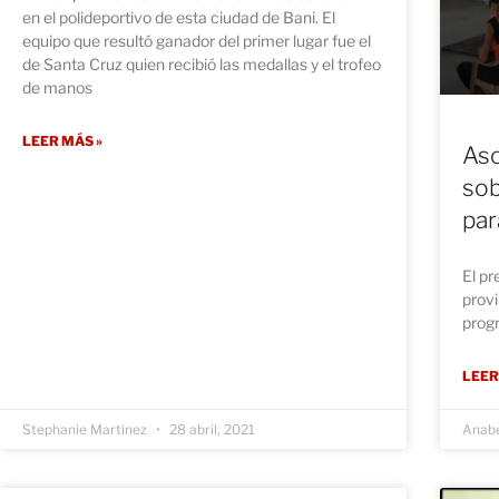
en el polideportivo de esta ciudad de Bani. El
equipo que resultó ganador del primer lugar fue el
de Santa Cruz quien recibió las medallas y el trofeo
de manos
LEER MÁS »
Aso
sob
par
El pr
provi
prog
LEER
Stephanie Martinez
28 abril, 2021
Anabe