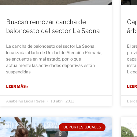
Buscan remozar cancha de
Cap
baloncesto del sector La Saona
árb
La cancha de baloncesto del sector La Saona,
El pr
localizada al lado de Unidad de Atención Primaria,
provi
se encuentra en mal estado, por lo que
capac
actualmente las actividades deportivas están
insta
suspendidas.
Liceo
LEER MÁS »
LEER
Anabellys Lucia Reyes
18 abril, 2021
Derc
DEPORTES LOCALES