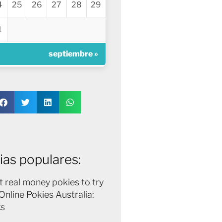
4
25
26
27
28
29
1
septiembre »
ias populares:
t real money pokies to try
Online Pokies Australia:
ks