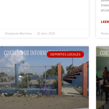
masc
el Li
LEER
Stephanie Martinez
21 abril, 2021
Reda
DEPORTES LOCALES