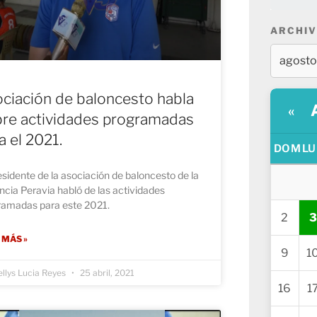
ARCHIV
ciación de baloncesto habla
«
re actividades programadas
a el 2021.
DOM
LU
esidente de la asociación de baloncesto de la
ncia Peravia habló de las actividades
ramadas para este 2021.
2
3
 MÁS »
9
1
llys Lucia Reyes
25 abril, 2021
16
1