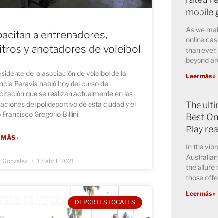
mobile 
As we mak
acitan a entrenadores,
online cas
itros y anotadores de voleibol
than ever.
beyond are
esidente de la asociación de voleibol de la
Leer más »
ncia Peravia habló hoy del curso de
itación que se realizan actualmente en las
laciones del polideportivo de esta ciudad y el
The ult
 Francisco Gregorio Billini.
Best Onl
Play re
 MÁS »
In the vib
Australian
a González
17 abril, 2021
the allure 
those offe
Leer más »
DEPORTES LOCALES