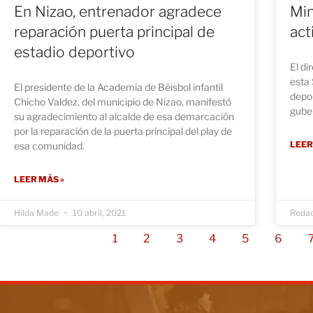
En Nizao, entrenador agradece
Min
reparación puerta principal de
act
estadio deportivo
El di
esta
El presidente de la Academia de Béisbol infantil
depo
Chicho Valdez, del municipio de Nizao, manifestó
gube
su agradecimiento al alcalde de esa demarcación
por la reparación de la puerta principal del play de
LEER
esa comunidad.
LEER MÁS »
Hilda Made
10 abril, 2021
Reda
1
2
3
4
5
6