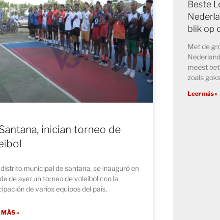
Beste L
Nederla
blik op
Met de gro
Nederland 
meest bet
zoals goks
Leer más »
Santana, inician torneo de
eibol
 distrito municipal de santana, se inauguró en
rde de ayer un torneo de voleibol con la
cipación de varios equipos del país.
 MÁS »