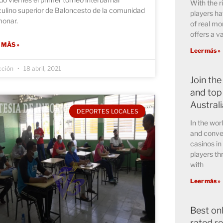
With the r
ulino superior de Baloncesto de la comunidad
players h
monar.
of real m
offers a v
 MÁS »
Leer más »
cción
18 abril, 2021
Join the
and top
Austral
DEPORTES LOCALES
In the wor
and conve
casinos in
players th
with
Leer más »
Best on
rated r