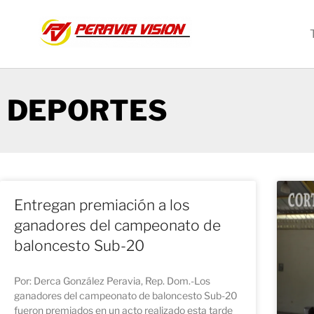
DEPORTES
Entregan premiación a los
ganadores del campeonato de
baloncesto Sub-20
Por: Derca González Peravia, Rep. Dom.-Los
ganadores del campeonato de baloncesto Sub-20
fueron premiados en un acto realizado esta tarde