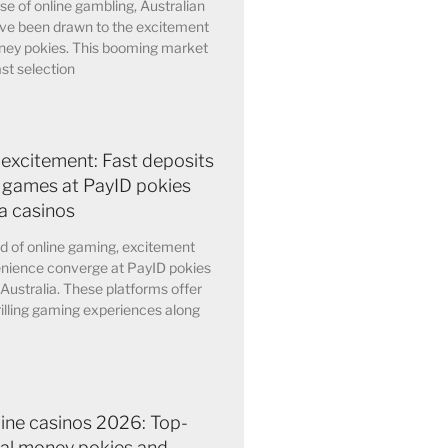
ise of online gambling, Australian
ave been drawn to the excitement
oney pokies. This booming market
ast selection
 excitement: Fast deposits
 games at PayID pokies
ia casinos
ld of online gaming, excitement
nience converge at PayID pokies
 Australia. These platforms offer
rilling gaming experiences along
line casinos 2026: Top-
eal money pokies and