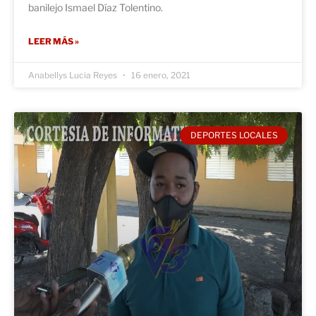
banilejo Ismael Díaz Tolentino.
LEER MÁS »
Anabellys Lucia Reyes
16 enero, 2021
DEPORTES LOCALES