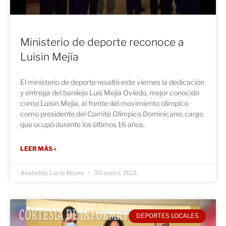
Ministerio de deporte reconoce a
Luisin Mejía
El ministerio de deporte resaltó este viernes la dedicación
y entrega del banilejo Luis Mejía Oviedo, mejor conocido
como Luisin Mejía, al frente del movimiento olímpico
como presidente del Comité Olímpico Dominicano, cargo
que ocupó durante los últimos 16 años.
LEER MÁS »
Anabellys Lucia Reyes
30 enero, 2021
DEPORTES LOCALES