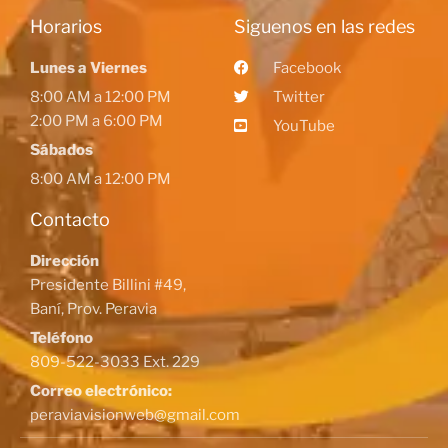
Horarios
Siguenos en las redes
Lunes a Viernes
Facebook
8:00 AM a 12:00 PM
Twitter
2:00 PM a 6:00 PM
YouTube
Sábados
8:00 AM a 12:00 PM
Contacto
Dirección
Presidente Billini #49,
Baní, Prov. Peravia
Teléfono
809-522-3033 Ext. 229
Correo electrónico:
peraviavisionweb@gmail.com