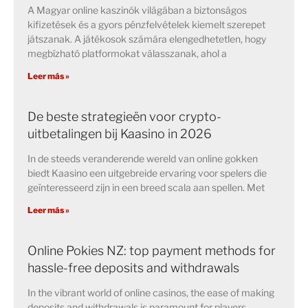
A Magyar online kaszinók világában a biztonságos
kifizetések és a gyors pénzfelvételek kiemelt szerepet
játszanak. A játékosok számára elengedhetetlen, hogy
megbízható platformokat válasszanak, ahol a
Leer más »
De beste strategieën voor crypto-
uitbetalingen bij Kaasino in 2026
In de steeds veranderende wereld van online gokken
biedt Kaasino een uitgebreide ervaring voor spelers die
geïnteresseerd zijn in een breed scala aan spellen. Met
Leer más »
Online Pokies NZ: top payment methods for
hassle-free deposits and withdrawals
In the vibrant world of online casinos, the ease of making
deposits and withdrawals is paramount for players