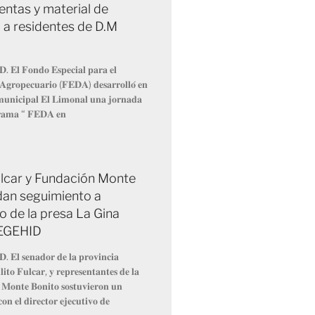
entas y material de
 a residentes de D.M
𝐃. 𝐄𝐥 𝐅𝐨𝐧𝐝𝐨 𝐄𝐬𝐩𝐞𝐜𝐢𝐚𝐥 𝐩𝐚𝐫𝐚 𝐞𝐥
 𝐀𝐠𝐫𝐨𝐩𝐞𝐜𝐮𝐚𝐫𝐢𝐨 (𝐅𝐄𝐃𝐀) 𝐝𝐞𝐬𝐚𝐫𝐫𝐨𝐥𝐥𝐨́ 𝐞𝐧
 𝐦𝐮𝐧𝐢𝐜𝐢𝐩𝐚𝐥 𝐄𝐥 𝐋𝐢𝐦𝐨𝐧𝐚𝐥 𝐮𝐧𝐚 𝐣𝐨𝐫𝐧𝐚𝐝𝐚
𝐫𝐚𝐦𝐚 “ 𝐅𝐄𝐃𝐀 𝐞𝐧
Fulcar y Fundación Monte
dan seguimiento a
o de la presa La Gina
 EGEHID
𝐃. 𝐄𝐥 𝐬𝐞𝐧𝐚𝐝𝐨𝐫 𝐝𝐞 𝐥𝐚 𝐩𝐫𝐨𝐯𝐢𝐧𝐜𝐢𝐚
𝐢𝐭𝐨 𝐅𝐮𝐥𝐜𝐚𝐫, 𝐲 𝐫𝐞𝐩𝐫𝐞𝐬𝐞𝐧𝐭𝐚𝐧𝐭𝐞𝐬 𝐝𝐞 𝐥𝐚
 𝐌𝐨𝐧𝐭𝐞 𝐁𝐨𝐧𝐢𝐭𝐨 𝐬𝐨𝐬𝐭𝐮𝐯𝐢𝐞𝐫𝐨𝐧 𝐮𝐧
𝐨𝐧 𝐞𝐥 𝐝𝐢𝐫𝐞𝐜𝐭𝐨𝐫 𝐞𝐣𝐞𝐜𝐮𝐭𝐢𝐯𝐨 𝐝𝐞