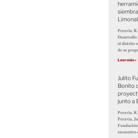
herrami
siembra
Limonal
𝐏𝐞𝐫𝐚𝐯𝐢𝐚, 𝐑.
𝐃𝐞𝐬𝐚𝐫𝐫𝐨𝐥𝐥
𝐞𝐥 𝐝𝐢𝐬𝐭𝐫𝐢𝐭
𝐝𝐞 𝐬𝐮 𝐩𝐫𝐨
Leer más »
Julito 
Bonito 
proyect
junto a
𝐏𝐞𝐫𝐚𝐯𝐢𝐚, 𝐑.
𝐏𝐞𝐫𝐚𝐯𝐢𝐚, 𝐉𝐮
𝐅𝐮𝐧𝐝𝐚𝐜𝐢𝐨́𝐧
𝐞𝐧𝐜𝐮𝐞𝐧𝐭𝐫𝐨 𝐜