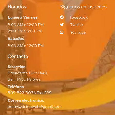
Horarios
Siguenos en las redes
Lunes a Viernes
Facebook
8:00 AM a 12:00 PM
Twitter
2:00 PM a 6:00 PM
YouTube
Sábados
8:00 AM a 12:00 PM
Contacto
Dirección
Presidente Billini #49,
Baní, Prov. Peravia
Teléfono
809-522-3033 Ext. 229
Correo electrónico:
peraviavisionweb@gmail.com