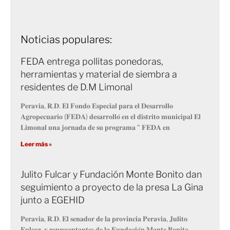
Noticias populares:
FEDA entrega pollitas ponedoras,
herramientas y material de siembra a
residentes de D.M Limonal
𝐏𝐞𝐫𝐚𝐯𝐢𝐚, 𝐑.𝐃. 𝐄𝐥 𝐅𝐨𝐧𝐝𝐨 𝐄𝐬𝐩𝐞𝐜𝐢𝐚𝐥 𝐩𝐚𝐫𝐚 𝐞𝐥 𝐃𝐞𝐬𝐚𝐫𝐫𝐨𝐥𝐥𝐨
𝐀𝐠𝐫𝐨𝐩𝐞𝐜𝐮𝐚𝐫𝐢𝐨 (𝐅𝐄𝐃𝐀) 𝐝𝐞𝐬𝐚𝐫𝐫𝐨𝐥𝐥𝐨́ 𝐞𝐧 𝐞𝐥 𝐝𝐢𝐬𝐭𝐫𝐢𝐭𝐨 𝐦𝐮𝐧𝐢𝐜𝐢𝐩𝐚𝐥 𝐄𝐥
𝐋𝐢𝐦𝐨𝐧𝐚𝐥 𝐮𝐧𝐚 𝐣𝐨𝐫𝐧𝐚𝐝𝐚 𝐝𝐞 𝐬𝐮 𝐩𝐫𝐨𝐠𝐫𝐚𝐦𝐚 “ 𝐅𝐄𝐃𝐀 𝐞𝐧
Leer más »
Julito Fulcar y Fundación Monte Bonito dan
seguimiento a proyecto de la presa La Gina
junto a EGEHID
𝐏𝐞𝐫𝐚𝐯𝐢𝐚, 𝐑.𝐃. 𝐄𝐥 𝐬𝐞𝐧𝐚𝐝𝐨𝐫 𝐝𝐞 𝐥𝐚 𝐩𝐫𝐨𝐯𝐢𝐧𝐜𝐢𝐚 𝐏𝐞𝐫𝐚𝐯𝐢𝐚, 𝐉𝐮𝐥𝐢𝐭𝐨
𝐅𝐮𝐥𝐜𝐚𝐫, 𝐲 𝐫𝐞𝐩𝐫𝐞𝐬𝐞𝐧𝐭𝐚𝐧𝐭𝐞𝐬 𝐝𝐞 𝐥𝐚 𝐅𝐮𝐧𝐝𝐚𝐜𝐢𝐨́𝐧 𝐌𝐨𝐧𝐭𝐞 𝐁𝐨𝐧𝐢𝐭𝐨