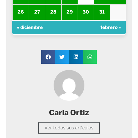
26
27
28
29
30
31
« diciembre
febrero »
Carla Ortiz
Ver todos sus artículos