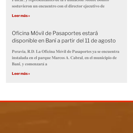
𝐬𝐨𝐬𝐭𝐮𝐯𝐢𝐞𝐫𝐨𝐧 𝐮𝐧 𝐞𝐧𝐜𝐮𝐞𝐧𝐭𝐫𝐨 𝐜𝐨𝐧 𝐞𝐥 𝐝𝐢𝐫𝐞𝐜𝐭𝐨𝐫 𝐞𝐣𝐞𝐜𝐮𝐭𝐢𝐯𝐨 𝐝𝐞
Leer más »
Oficina Móvil de Pasaportes estará
disponible en Baní a partir del 11 de agosto
𝐏𝐞𝐫𝐚𝐯𝐢𝐚, 𝐑.𝐃. 𝐋𝐚 𝐎𝐟𝐢𝐜𝐢𝐧𝐚 𝐌𝐨́𝐯𝐢𝐥 𝐝𝐞 𝐏𝐚𝐬𝐚𝐩𝐨𝐫𝐭𝐞𝐬 𝐲𝐚 𝐬𝐞 𝐞𝐧𝐜𝐮𝐞𝐧𝐭𝐫𝐚
𝐢𝐧𝐬𝐭𝐚𝐥𝐚𝐝𝐚 𝐞𝐧 𝐞𝐥 𝐩𝐚𝐫𝐪𝐮𝐞 𝐌𝐚𝐫𝐜𝐨𝐬 𝐀. 𝐂𝐚𝐛𝐫𝐚𝐥, 𝐞𝐧 𝐞𝐥 𝐦𝐮𝐧𝐢𝐜𝐢𝐩𝐢𝐨 𝐝𝐞
𝐁𝐚𝐧𝐢́, 𝐲 𝐜𝐨𝐦𝐞𝐧𝐳𝐚𝐫𝐚́ 𝐚
Leer más »