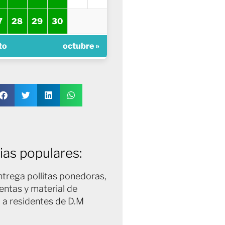
7
28
29
30
to
octubre »
ias populares:
trega pollitas ponedoras,
entas y material de
 a residentes de D.M