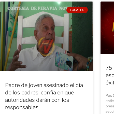
LOCALES
75 
esc
éxi
Padre de joven asesinado el día
de los padres, confía en que
Por: 
autoridades darán con los
enti
prese
responsables.
septi