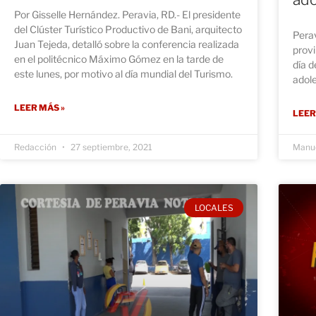
Por Gisselle Hernández. Peravia, RD.- El presidente
del Clúster Turístico Productivo de Bani, arquitecto
Perav
Juan Tejeda, detalló sobre la conferencia realizada
provi
en el politécnico Máximo Gómez en la tarde de
día 
este lunes, por motivo al día mundial del Turismo.
adol
LEER MÁS »
LEER
Redacción
27 septiembre, 2021
Manue
LOCALES