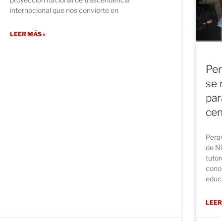
internacional que nos convierte en
LEER MÁS »
Per
se 
par
cen
Perav
de Ni
tutor
conoc
educ
LEER