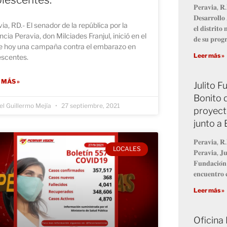
𝐏𝐞𝐫𝐚𝐯𝐢𝐚, 𝐑.
𝐃𝐞𝐬𝐚𝐫𝐫𝐨𝐥𝐥
ia, RD.- El senador de la república por la
𝐞𝐥 𝐝𝐢𝐬𝐭𝐫𝐢𝐭
ncia Peravia, don Milciades Franjul, inició en el
𝐝𝐞 𝐬𝐮 𝐩𝐫𝐨
de hoy una campaña contra el embarazo en
Leer más »
escentes.
 MÁS »
Julito 
Bonito 
l Guillermo Mejía
27 septiembre, 2021
proyect
junto a
𝐏𝐞𝐫𝐚𝐯𝐢𝐚, 𝐑.
LOCALES
𝐏𝐞𝐫𝐚𝐯𝐢𝐚, 𝐉𝐮
𝐅𝐮𝐧𝐝𝐚𝐜𝐢𝐨́𝐧
𝐞𝐧𝐜𝐮𝐞𝐧𝐭𝐫𝐨 𝐜
Leer más »
Oficina