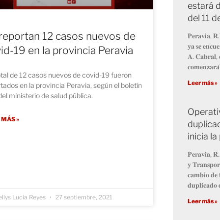
estará d
del 11 
reportan 12 casos nuevos de
𝐏𝐞𝐫𝐚𝐯𝐢𝐚, 𝐑.
𝐲𝐚 𝐬𝐞 𝐞𝐧𝐜𝐮𝐞
id-19 en la provincia Peravia
𝐀. 𝐂𝐚𝐛𝐫𝐚𝐥, 
𝐜𝐨𝐦𝐞𝐧𝐳𝐚𝐫𝐚́
tal de 12 casos nuevos de covid-19 fueron
Leer más »
tados en la provincia Peravia, según el boletín
el ministerio de salud pública.
Operati
 MÁS »
duplicad
inicia 
𝐏𝐞𝐫𝐚𝐯𝐢𝐚, 𝐑.
𝐲 𝐓𝐫𝐚𝐧𝐬𝐩𝐨𝐫
𝐜𝐚𝐦𝐛𝐢𝐨 𝐝𝐞 𝐟
𝐝𝐮𝐩𝐥𝐢𝐜𝐚𝐝𝐨 𝐝
llys Lucia Reyes
27 septiembre, 2021
Leer más »