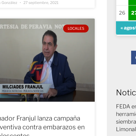
a González
27 septiembre, 2021
26
2
« agos
LOCALES
Notic
FEDA en
herrami
ador Franjul lanza campaña
siembra
ventiva contra embarazos en
Limonal
lescentes.