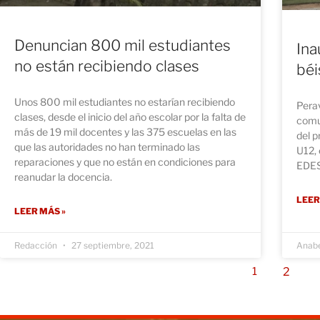
Denuncian 800 mil estudiantes
Ina
no están recibiendo clases
béi
Unos 800 mil estudiantes no estarían recibiendo
Perav
clases, desde el inicio del año escolar por la falta de
comun
más de 19 mil docentes y las 375 escuelas en las
del p
que las autoridades no han terminado las
U12, 
reparaciones y que no están en condiciones para
EDESU
reanudar la docencia.
LEER
LEER MÁS »
Redacción
27 septiembre, 2021
Anabe
2
1