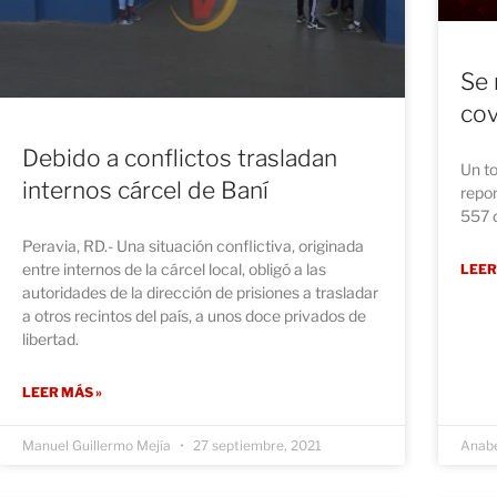
Se 
cov
Debido a conflictos trasladan
Un to
internos cárcel de Baní
repor
557 d
Peravia, RD.- Una situación conflictiva, originada
entre internos de la cárcel local, obligó a las
LEER
autoridades de la dirección de prisiones a trasladar
a otros recintos del país, a unos doce privados de
libertad.
LEER MÁS »
Manuel Guillermo Mejía
27 septiembre, 2021
Anabe