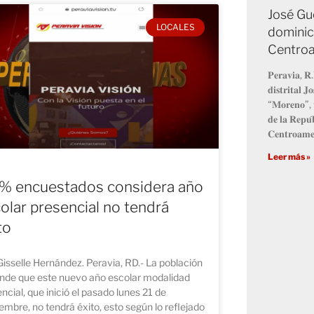
José Gu
LOCALES
dominic
Centro
𝐏𝐞𝐫𝐚𝐯𝐢𝐚, 𝐑.
𝐝𝐢𝐬𝐭𝐫𝐢𝐭𝐚𝐥 
“𝐌𝐨𝐫𝐞𝐧𝐨”, 𝐯
𝐝𝐞 𝐥𝐚 𝐑𝐞𝐩𝐮́
𝐂𝐞𝐧𝐭𝐫𝐨𝐚𝐦𝐞
Leer más »
% encuestados considera año
olar presencial no tendrá
to
Gisselle Hernández. Peravia, RD.- La población
ende que este nuevo año escolar modalidad
ncial, que inició el pasado lunes 21 de
embre, no tendrá éxito, esto según lo reflejado