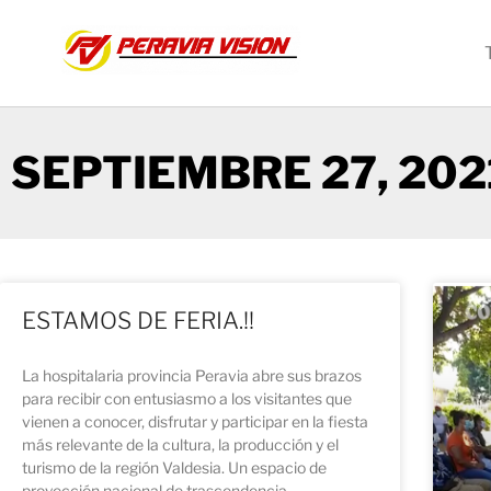
SEPTIEMBRE 27, 202
ESTAMOS DE FERIA.!!
La hospitalaria provincia Peravia abre sus brazos
para recibir con entusiasmo a los visitantes que
vienen a conocer, disfrutar y participar en la fiesta
más relevante de la cultura, la producción y el
turismo de la región Valdesia. Un espacio de
proyección nacional de trascendencia