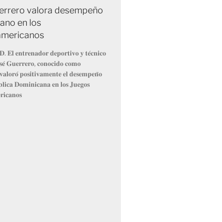
errero valora desempeño
ano en los
americanos
. 𝐄𝐥 𝐞𝐧𝐭𝐫𝐞𝐧𝐚𝐝𝐨𝐫 𝐝𝐞𝐩𝐨𝐫𝐭𝐢𝐯𝐨 𝐲 𝐭𝐞́𝐜𝐧𝐢𝐜𝐨
𝐨𝐬𝐞́ 𝐆𝐮𝐞𝐫𝐫𝐞𝐫𝐨, 𝐜𝐨𝐧𝐨𝐜𝐢𝐝𝐨 𝐜𝐨𝐦𝐨
𝐥𝐨𝐫𝐨́ 𝐩𝐨𝐬𝐢𝐭𝐢𝐯𝐚𝐦𝐞𝐧𝐭𝐞 𝐞𝐥 𝐝𝐞𝐬𝐞𝐦𝐩𝐞𝐧̃𝐨
𝐥𝐢𝐜𝐚 𝐃𝐨𝐦𝐢𝐧𝐢𝐜𝐚𝐧𝐚 𝐞𝐧 𝐥𝐨𝐬 𝐉𝐮𝐞𝐠𝐨𝐬
𝐢𝐜𝐚𝐧𝐨𝐬