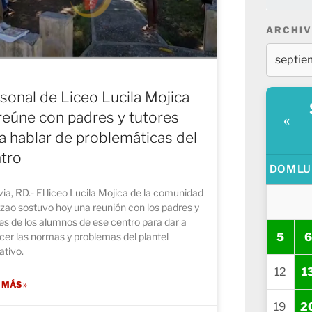
ARCHIV
sonal de Liceo Lucila Mojica
reúne con padres y tutores
«
a hablar de problemáticas del
tro
DOM
LU
ia, RD.- El liceo Lucila Mojica de la comunidad
zao sostuvo hoy una reunión con los padres y
es de los alumnos de ese centro para dar a
5
6
er las normas y problemas del plantel
ativo.
12
1
 MÁS »
19
2