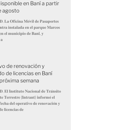
isponible en Baní a partir
de agosto
𝐃. 𝐋𝐚 𝐎𝐟𝐢𝐜𝐢𝐧𝐚 𝐌𝐨́𝐯𝐢𝐥 𝐝𝐞 𝐏𝐚𝐬𝐚𝐩𝐨𝐫𝐭𝐞𝐬
𝐧𝐭𝐫𝐚 𝐢𝐧𝐬𝐭𝐚𝐥𝐚𝐝𝐚 𝐞𝐧 𝐞𝐥 𝐩𝐚𝐫𝐪𝐮𝐞 𝐌𝐚𝐫𝐜𝐨𝐬
𝐧 𝐞𝐥 𝐦𝐮𝐧𝐢𝐜𝐢𝐩𝐢𝐨 𝐝𝐞 𝐁𝐚𝐧𝐢́, 𝐲
 𝐚
vo de renovación y
o de licencias en Baní
la próxima semana
. 𝐄𝐥 𝐈𝐧𝐬𝐭𝐢𝐭𝐮𝐭𝐨 𝐍𝐚𝐜𝐢𝐨𝐧𝐚𝐥 𝐝𝐞 𝐓𝐫𝐚́𝐧𝐬𝐢𝐭𝐨
𝐞 𝐓𝐞𝐫𝐫𝐞𝐬𝐭𝐫𝐞 (𝐈𝐧𝐭𝐫𝐚𝐧𝐭) 𝐢𝐧𝐟𝐨𝐫𝐦𝐨́ 𝐞𝐥
𝐞𝐜𝐡𝐚 𝐝𝐞𝐥 𝐨𝐩𝐞𝐫𝐚𝐭𝐢𝐯𝐨 𝐝𝐞 𝐫𝐞𝐧𝐨𝐯𝐚𝐜𝐢𝐨́𝐧 𝐲
𝐞 𝐥𝐢𝐜𝐞𝐧𝐜𝐢𝐚𝐬 𝐝𝐞