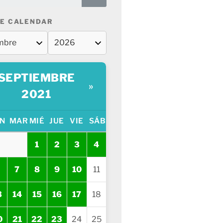
E CALENDAR
SEPTIEMBRE
»
2021
N
MAR
MIÉ
JUE
VIE
SÁB
1
2
3
4
7
8
9
10
11
3
14
15
16
17
18
0
21
22
23
24
25