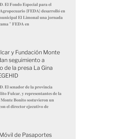
𝐃. 𝐄𝐥 𝐅𝐨𝐧𝐝𝐨 𝐄𝐬𝐩𝐞𝐜𝐢𝐚𝐥 𝐩𝐚𝐫𝐚 𝐞𝐥
 𝐀𝐠𝐫𝐨𝐩𝐞𝐜𝐮𝐚𝐫𝐢𝐨 (𝐅𝐄𝐃𝐀) 𝐝𝐞𝐬𝐚𝐫𝐫𝐨𝐥𝐥𝐨́ 𝐞𝐧
 𝐦𝐮𝐧𝐢𝐜𝐢𝐩𝐚𝐥 𝐄𝐥 𝐋𝐢𝐦𝐨𝐧𝐚𝐥 𝐮𝐧𝐚 𝐣𝐨𝐫𝐧𝐚𝐝𝐚
𝐫𝐚𝐦𝐚 “ 𝐅𝐄𝐃𝐀 𝐞𝐧
Fulcar y Fundación Monte
dan seguimiento a
o de la presa La Gina
 EGEHID
𝐃. 𝐄𝐥 𝐬𝐞𝐧𝐚𝐝𝐨𝐫 𝐝𝐞 𝐥𝐚 𝐩𝐫𝐨𝐯𝐢𝐧𝐜𝐢𝐚
𝐢𝐭𝐨 𝐅𝐮𝐥𝐜𝐚𝐫, 𝐲 𝐫𝐞𝐩𝐫𝐞𝐬𝐞𝐧𝐭𝐚𝐧𝐭𝐞𝐬 𝐝𝐞 𝐥𝐚
 𝐌𝐨𝐧𝐭𝐞 𝐁𝐨𝐧𝐢𝐭𝐨 𝐬𝐨𝐬𝐭𝐮𝐯𝐢𝐞𝐫𝐨𝐧 𝐮𝐧
𝐨𝐧 𝐞𝐥 𝐝𝐢𝐫𝐞𝐜𝐭𝐨𝐫 𝐞𝐣𝐞𝐜𝐮𝐭𝐢𝐯𝐨 𝐝𝐞
 Móvil de Pasaportes