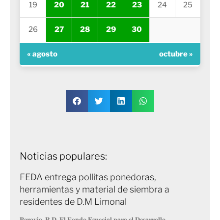
19
20
21
22
23
24
25
26
27
28
29
30
« agosto
octubre »
Noticias populares:
FEDA entrega pollitas ponedoras,
herramientas y material de siembra a
residentes de D.M Limonal
𝐏𝐞𝐫𝐚𝐯𝐢𝐚, 𝐑.𝐃. 𝐄𝐥 𝐅𝐨𝐧𝐝𝐨 𝐄𝐬𝐩𝐞𝐜𝐢𝐚𝐥 𝐩𝐚𝐫𝐚 𝐞𝐥 𝐃𝐞𝐬𝐚𝐫𝐫𝐨𝐥𝐥𝐨