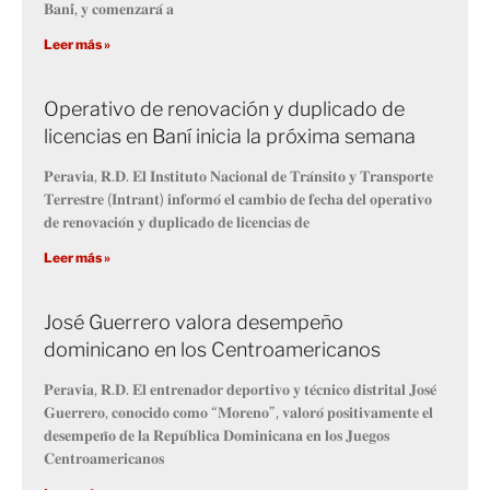
𝐁𝐚𝐧𝐢́, 𝐲 𝐜𝐨𝐦𝐞𝐧𝐳𝐚𝐫𝐚́ 𝐚
Leer más »
Operativo de renovación y duplicado de
licencias en Baní inicia la próxima semana
𝐏𝐞𝐫𝐚𝐯𝐢𝐚, 𝐑.𝐃. 𝐄𝐥 𝐈𝐧𝐬𝐭𝐢𝐭𝐮𝐭𝐨 𝐍𝐚𝐜𝐢𝐨𝐧𝐚𝐥 𝐝𝐞 𝐓𝐫𝐚́𝐧𝐬𝐢𝐭𝐨 𝐲 𝐓𝐫𝐚𝐧𝐬𝐩𝐨𝐫𝐭𝐞
𝐓𝐞𝐫𝐫𝐞𝐬𝐭𝐫𝐞 (𝐈𝐧𝐭𝐫𝐚𝐧𝐭) 𝐢𝐧𝐟𝐨𝐫𝐦𝐨́ 𝐞𝐥 𝐜𝐚𝐦𝐛𝐢𝐨 𝐝𝐞 𝐟𝐞𝐜𝐡𝐚 𝐝𝐞𝐥 𝐨𝐩𝐞𝐫𝐚𝐭𝐢𝐯𝐨
𝐝𝐞 𝐫𝐞𝐧𝐨𝐯𝐚𝐜𝐢𝐨́𝐧 𝐲 𝐝𝐮𝐩𝐥𝐢𝐜𝐚𝐝𝐨 𝐝𝐞 𝐥𝐢𝐜𝐞𝐧𝐜𝐢𝐚𝐬 𝐝𝐞
Leer más »
José Guerrero valora desempeño
dominicano en los Centroamericanos
𝐏𝐞𝐫𝐚𝐯𝐢𝐚, 𝐑.𝐃. 𝐄𝐥 𝐞𝐧𝐭𝐫𝐞𝐧𝐚𝐝𝐨𝐫 𝐝𝐞𝐩𝐨𝐫𝐭𝐢𝐯𝐨 𝐲 𝐭𝐞́𝐜𝐧𝐢𝐜𝐨 𝐝𝐢𝐬𝐭𝐫𝐢𝐭𝐚𝐥 𝐉𝐨𝐬𝐞́
𝐆𝐮𝐞𝐫𝐫𝐞𝐫𝐨, 𝐜𝐨𝐧𝐨𝐜𝐢𝐝𝐨 𝐜𝐨𝐦𝐨 “𝐌𝐨𝐫𝐞𝐧𝐨”, 𝐯𝐚𝐥𝐨𝐫𝐨́ 𝐩𝐨𝐬𝐢𝐭𝐢𝐯𝐚𝐦𝐞𝐧𝐭𝐞 𝐞𝐥
𝐝𝐞𝐬𝐞𝐦𝐩𝐞𝐧̃𝐨 𝐝𝐞 𝐥𝐚 𝐑𝐞𝐩𝐮́𝐛𝐥𝐢𝐜𝐚 𝐃𝐨𝐦𝐢𝐧𝐢𝐜𝐚𝐧𝐚 𝐞𝐧 𝐥𝐨𝐬 𝐉𝐮𝐞𝐠𝐨𝐬
𝐂𝐞𝐧𝐭𝐫𝐨𝐚𝐦𝐞𝐫𝐢𝐜𝐚𝐧𝐨𝐬