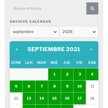
ARCHIVE CALENDAR
SEPTIEMBRE 2021
«
»
DOM
LUN
MAR
MIÉ
JUE
VIE
SÁB
1
2
3
4
5
6
7
8
9
10
11
12
13
14
15
16
17
18