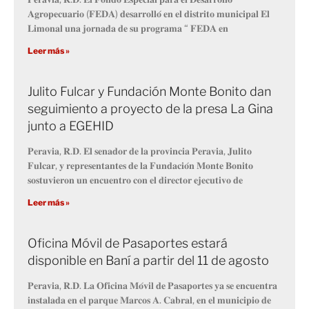
𝐀𝐠𝐫𝐨𝐩𝐞𝐜𝐮𝐚𝐫𝐢𝐨 (𝐅𝐄𝐃𝐀) 𝐝𝐞𝐬𝐚𝐫𝐫𝐨𝐥𝐥𝐨́ 𝐞𝐧 𝐞𝐥 𝐝𝐢𝐬𝐭𝐫𝐢𝐭𝐨 𝐦𝐮𝐧𝐢𝐜𝐢𝐩𝐚𝐥 𝐄𝐥
𝐋𝐢𝐦𝐨𝐧𝐚𝐥 𝐮𝐧𝐚 𝐣𝐨𝐫𝐧𝐚𝐝𝐚 𝐝𝐞 𝐬𝐮 𝐩𝐫𝐨𝐠𝐫𝐚𝐦𝐚 “ 𝐅𝐄𝐃𝐀 𝐞𝐧
Leer más »
Julito Fulcar y Fundación Monte Bonito dan
seguimiento a proyecto de la presa La Gina
junto a EGEHID
𝐏𝐞𝐫𝐚𝐯𝐢𝐚, 𝐑.𝐃. 𝐄𝐥 𝐬𝐞𝐧𝐚𝐝𝐨𝐫 𝐝𝐞 𝐥𝐚 𝐩𝐫𝐨𝐯𝐢𝐧𝐜𝐢𝐚 𝐏𝐞𝐫𝐚𝐯𝐢𝐚, 𝐉𝐮𝐥𝐢𝐭𝐨
𝐅𝐮𝐥𝐜𝐚𝐫, 𝐲 𝐫𝐞𝐩𝐫𝐞𝐬𝐞𝐧𝐭𝐚𝐧𝐭𝐞𝐬 𝐝𝐞 𝐥𝐚 𝐅𝐮𝐧𝐝𝐚𝐜𝐢𝐨́𝐧 𝐌𝐨𝐧𝐭𝐞 𝐁𝐨𝐧𝐢𝐭𝐨
𝐬𝐨𝐬𝐭𝐮𝐯𝐢𝐞𝐫𝐨𝐧 𝐮𝐧 𝐞𝐧𝐜𝐮𝐞𝐧𝐭𝐫𝐨 𝐜𝐨𝐧 𝐞𝐥 𝐝𝐢𝐫𝐞𝐜𝐭𝐨𝐫 𝐞𝐣𝐞𝐜𝐮𝐭𝐢𝐯𝐨 𝐝𝐞
Leer más »
Oficina Móvil de Pasaportes estará
disponible en Baní a partir del 11 de agosto
𝐏𝐞𝐫𝐚𝐯𝐢𝐚, 𝐑.𝐃. 𝐋𝐚 𝐎𝐟𝐢𝐜𝐢𝐧𝐚 𝐌𝐨́𝐯𝐢𝐥 𝐝𝐞 𝐏𝐚𝐬𝐚𝐩𝐨𝐫𝐭𝐞𝐬 𝐲𝐚 𝐬𝐞 𝐞𝐧𝐜𝐮𝐞𝐧𝐭𝐫𝐚
𝐢𝐧𝐬𝐭𝐚𝐥𝐚𝐝𝐚 𝐞𝐧 𝐞𝐥 𝐩𝐚𝐫𝐪𝐮𝐞 𝐌𝐚𝐫𝐜𝐨𝐬 𝐀. 𝐂𝐚𝐛𝐫𝐚𝐥, 𝐞𝐧 𝐞𝐥 𝐦𝐮𝐧𝐢𝐜𝐢𝐩𝐢𝐨 𝐝𝐞