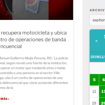
ARCHIV
 recupera motocicleta y ubica
tro de operaciones de banda
«
incuencial
DOM
LU
anuel Guillermo Mejía Peravia, RD.- La policía
nal, según reveló una fuente de la institución,
ecuperar un motor que mediante atraco había
sustraído a una persona en el sector Villa
ga, ubicó un centro de operaciones de una
5
6
 delincuencial que viene azotando diferentes
res de la
12
1
 MÁS »
19
2