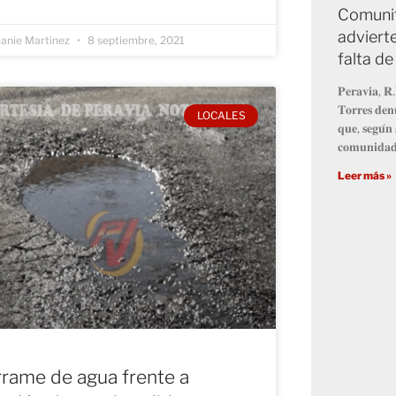
Comunit
advierte
anie Martinez
8 septiembre, 2021
falta d
𝐏𝐞𝐫𝐚𝐯𝐢𝐚, 𝐑.
𝐓𝐨𝐫𝐫𝐞𝐬 𝐝𝐞𝐧𝐮
LOCALES
𝐪𝐮𝐞, 𝐬𝐞𝐠𝐮́𝐧 
𝐜𝐨𝐦𝐮𝐧𝐢𝐝𝐚𝐝 
Leer más »
rame de agua frente a