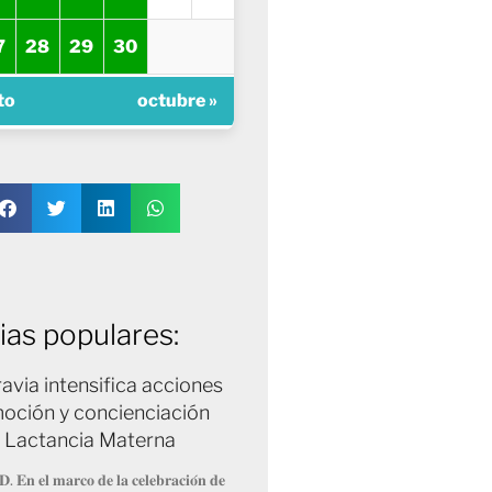
7
28
29
30
to
octubre »
ias populares:
avia intensifica acciones
oción y concienciación
a Lactancia Materna
𝐃. 𝐄𝐧 𝐞𝐥 𝐦𝐚𝐫𝐜𝐨 𝐝𝐞 𝐥𝐚 𝐜𝐞𝐥𝐞𝐛𝐫𝐚𝐜𝐢𝐨́𝐧 𝐝𝐞