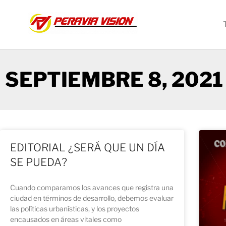
SEPTIEMBRE 8, 2021
EDITORIAL ¿SERÁ QUE UN DÍA
SE PUEDA?
Cuando comparamos los avances que registra una
ciudad en términos de desarrollo, debemos evaluar
las políticas urbanísticas, y los proyectos
encausados en áreas vitales como