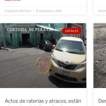
Stephanie Martinez
8 septiembre, 2021
Steph
LOCALES
Actos de raterías y atracos, están
Der