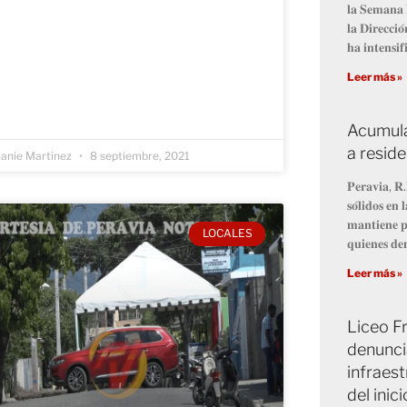
𝐥𝐚 𝐒𝐞𝐦𝐚𝐧𝐚 
𝐥𝐚 𝐃𝐢𝐫𝐞𝐜𝐜𝐢
𝐡𝐚 𝐢𝐧𝐭𝐞𝐧𝐬𝐢𝐟
Leer más »
Acumula
a resid
anie Martinez
8 septiembre, 2021
𝐏𝐞𝐫𝐚𝐯𝐢𝐚, 𝐑.
𝐬𝐨́𝐥𝐢𝐝𝐨𝐬 𝐞
𝐦𝐚𝐧𝐭𝐢𝐞𝐧𝐞 𝐩
LOCALES
𝐪𝐮𝐢𝐞𝐧𝐞𝐬 𝐝𝐞
Leer más »
Liceo Fr
denunci
infraest
del inic