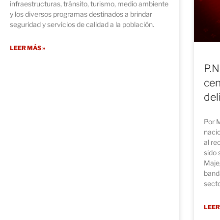
infraestructuras, tránsito, turismo, medio ambiente
y los diversos programas destinados a brindar
seguridad y servicios de calidad a la población.
LEER MÁS »
P.N
cen
del
Por M
nacio
al r
sido 
Maje
banda
secto
LEER