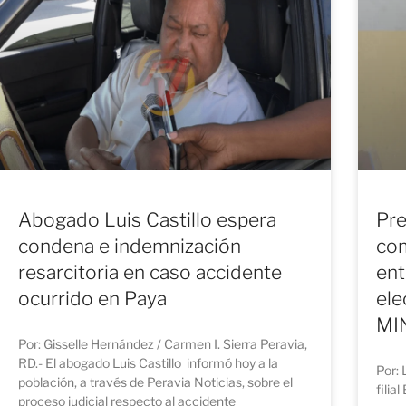
Abogado Luis Castillo espera
Pre
condena e indemnización
com
resarcitoria en caso accidente
ent
ocurrido en Paya
ele
MI
Por: Gisselle Hernández / Carmen I. Sierra Peravia,
RD.- El abogado Luis Castillo informó hoy a la
Por: 
población, a través de Peravia Noticias, sobre el
filia
proceso judicial respecto al accidente