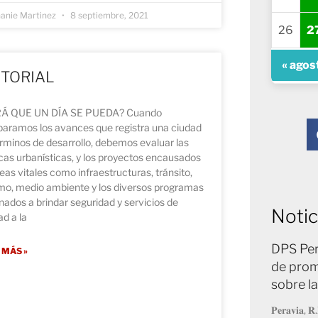
anie Martinez
8 septiembre, 2021
26
2
« agos
ITORIAL
Á QUE UN DÍA SE PUEDA? Cuando
aramos los avances que registra una ciudad
rminos de desarrollo, debemos evaluar las
icas urbanísticas, y los proyectos encausados
eas vitales como infraestructuras, tránsito,
smo, medio ambiente y los diversos programas
nados a brindar seguridad y servicios de
Notic
ad a la
DPS Per
 MÁS »
de prom
sobre l
𝐏𝐞𝐫𝐚𝐯𝐢𝐚, 𝐑.