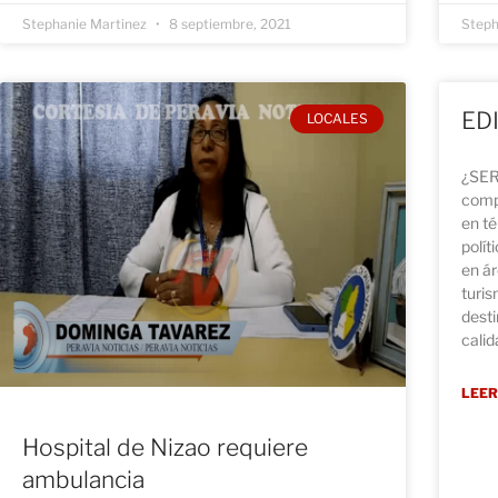
Stephanie Martinez
8 septiembre, 2021
Steph
ED
LOCALES
¿SER
comp
en té
polít
en ár
turi
desti
calid
LEER
Hospital de Nizao requiere
ambulancia