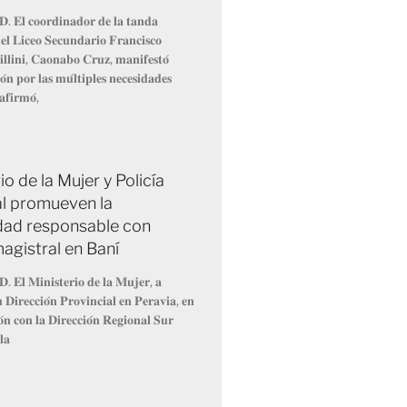
𝐃. 𝐄𝐥 𝐜𝐨𝐨𝐫𝐝𝐢𝐧𝐚𝐝𝐨𝐫 𝐝𝐞 𝐥𝐚 𝐭𝐚𝐧𝐝𝐚
𝐥 𝐋𝐢𝐜𝐞𝐨 𝐒𝐞𝐜𝐮𝐧𝐝𝐚𝐫𝐢𝐨 𝐅𝐫𝐚𝐧𝐜𝐢𝐬𝐜𝐨
𝐥𝐥𝐢𝐧𝐢, 𝐂𝐚𝐨𝐧𝐚𝐛𝐨 𝐂𝐫𝐮𝐳, 𝐦𝐚𝐧𝐢𝐟𝐞𝐬𝐭𝐨́
́𝐧 𝐩𝐨𝐫 𝐥𝐚𝐬 𝐦𝐮́𝐥𝐭𝐢𝐩𝐥𝐞𝐬 𝐧𝐞𝐜𝐞𝐬𝐢𝐝𝐚𝐝𝐞𝐬
𝐚𝐟𝐢𝐫𝐦𝐨́,
io de la Mujer y Policía
l promueven la
dad responsable con
agistral en Baní
𝐃. 𝐄𝐥 𝐌𝐢𝐧𝐢𝐬𝐭𝐞𝐫𝐢𝐨 𝐝𝐞 𝐥𝐚 𝐌𝐮𝐣𝐞𝐫, 𝐚
𝐮 𝐃𝐢𝐫𝐞𝐜𝐜𝐢𝐨́𝐧 𝐏𝐫𝐨𝐯𝐢𝐧𝐜𝐢𝐚𝐥 𝐞𝐧 𝐏𝐞𝐫𝐚𝐯𝐢𝐚, 𝐞𝐧
𝐨́𝐧 𝐜𝐨𝐧 𝐥𝐚 𝐃𝐢𝐫𝐞𝐜𝐜𝐢𝐨́𝐧 𝐑𝐞𝐠𝐢𝐨𝐧𝐚𝐥 𝐒𝐮𝐫
𝐥𝐚