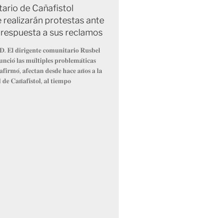
ario de Cañafistol
 realizarán protestas ante
e respuesta a sus reclamos
𝐃. 𝐄𝐥 𝐝𝐢𝐫𝐢𝐠𝐞𝐧𝐭𝐞 𝐜𝐨𝐦𝐮𝐧𝐢𝐭𝐚𝐫𝐢𝐨 𝐑𝐮𝐬𝐛𝐞𝐥
𝐧𝐜𝐢𝐨́ 𝐥𝐚𝐬 𝐦𝐮́𝐥𝐭𝐢𝐩𝐥𝐞𝐬 𝐩𝐫𝐨𝐛𝐥𝐞𝐦𝐚́𝐭𝐢𝐜𝐚𝐬
𝐚𝐟𝐢𝐫𝐦𝐨́, 𝐚𝐟𝐞𝐜𝐭𝐚𝐧 𝐝𝐞𝐬𝐝𝐞 𝐡𝐚𝐜𝐞 𝐚𝐧̃𝐨𝐬 𝐚 𝐥𝐚
𝐝𝐞 𝐂𝐚𝐧̃𝐚𝐟𝐢𝐬𝐭𝐨𝐥, 𝐚𝐥 𝐭𝐢𝐞𝐦𝐩𝐨