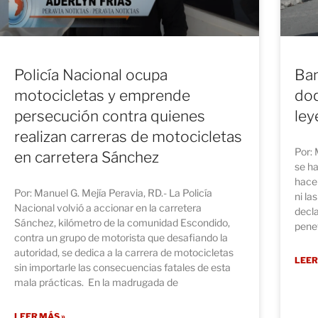
Policía Nacional ocupa
Ban
motocicletas y emprende
doq
persecución contra quienes
ley
realizan carreras de motocicletas
Por: 
en carretera Sánchez
se h
hace 
Por: Manuel G. Mejía Peravia, RD.- La Policía
ni la
Nacional volvió a accionar en la carretera
decla
Sánchez, kilómetro de la comunidad Escondido,
penet
contra un grupo de motorista que desafiando la
autoridad, se dedica a la carrera de motocicletas
LEER
sin importarle las consecuencias fatales de esta
mala prácticas. En la madrugada de
LEER MÁS »