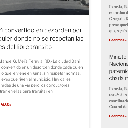
𝐏𝐞𝐫𝐚𝐯𝐢𝐚, 𝐑.
𝐦𝐚𝐭𝐮𝐭𝐢𝐧𝐚 𝐝
𝐆𝐫𝐞𝐠𝐨𝐫𝐢𝐨 𝐁
𝐩𝐫𝐞𝐨𝐜𝐮𝐩𝐚𝐜𝐢
í convertido en desorden por
𝐪𝐮𝐞, 𝐬𝐞𝐠𝐮́𝐧 
uier donde no se respetan las
Leer más »
es del libre tránsito
Minister
Manuel G. Mejía Peravia, RD.- La ciudad Baní
Naciona
a convertido en un desorden donde cada quien
paterni
lo que le viene en gana, sin respetar normas,
charla m
s leyes que rigen el municipio. Hay calles
radas de una vía pero los conductores
𝐏𝐞𝐫𝐚𝐯𝐢𝐚, 𝐑.
ran en ellas para transitar en
𝐭𝐫𝐚𝐯𝐞́𝐬 𝐝𝐞 𝐬
𝐜𝐨𝐨𝐫𝐝𝐢𝐧𝐚𝐜𝐢
 MÁS »
𝐂𝐞𝐧𝐭𝐫𝐚𝐥 𝐝𝐞 
Leer más »