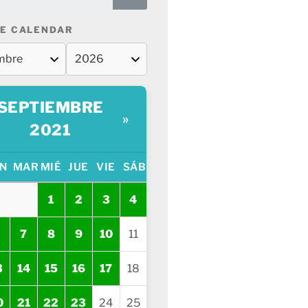
E CALENDAR
SEPTIEMBRE
»
2021
N
MAR
MIÉ
JUE
VIE
SÁB
1
2
3
4
7
8
9
10
11
3
14
15
16
17
18
0
21
22
23
24
25