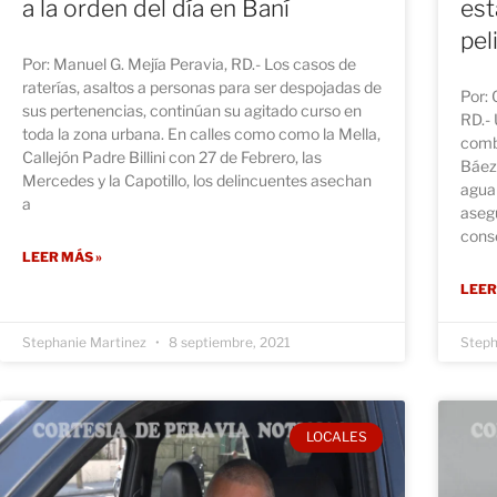
a la orden del día en Baní
est
pel
Por: Manuel G. Mejía Peravia, RD.- Los casos de
raterías, asaltos a personas para ser despojadas de
Por: 
sus pertenencias, continúan su agitado curso en
RD.- 
toda la zona urbana. En calles como como la Mella,
comb
Callejón Padre Billini con 27 de Febrero, las
Báez
Mercedes y la Capotillo, los delincuentes asechan
agua 
a
aseg
cons
LEER MÁS »
LEER
Stephanie Martinez
8 septiembre, 2021
Steph
LOCALES