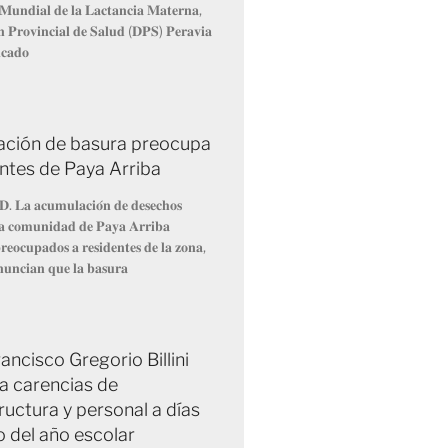
𝐌𝐮𝐧𝐝𝐢𝐚𝐥 𝐝𝐞 𝐥𝐚 𝐋𝐚𝐜𝐭𝐚𝐧𝐜𝐢𝐚 𝐌𝐚𝐭𝐞𝐫𝐧𝐚,
́𝐧 𝐏𝐫𝐨𝐯𝐢𝐧𝐜𝐢𝐚𝐥 𝐝𝐞 𝐒𝐚𝐥𝐮𝐝 (𝐃𝐏𝐒) 𝐏𝐞𝐫𝐚𝐯𝐢𝐚
𝐢𝐜𝐚𝐝𝐨
ción de basura preocupa
entes de Paya Arriba
𝐃. 𝐋𝐚 𝐚𝐜𝐮𝐦𝐮𝐥𝐚𝐜𝐢𝐨́𝐧 𝐝𝐞 𝐝𝐞𝐬𝐞𝐜𝐡𝐨𝐬
 𝐥𝐚 𝐜𝐨𝐦𝐮𝐧𝐢𝐝𝐚𝐝 𝐝𝐞 𝐏𝐚𝐲𝐚 𝐀𝐫𝐫𝐢𝐛𝐚
𝐞𝐨𝐜𝐮𝐩𝐚𝐝𝐨𝐬 𝐚 𝐫𝐞𝐬𝐢𝐝𝐞𝐧𝐭𝐞𝐬 𝐝𝐞 𝐥𝐚 𝐳𝐨𝐧𝐚,
𝐧𝐮𝐧𝐜𝐢𝐚𝐧 𝐪𝐮𝐞 𝐥𝐚 𝐛𝐚𝐬𝐮𝐫𝐚
ancisco Gregorio Billini
a carencias de
ructura y personal a días
io del año escolar