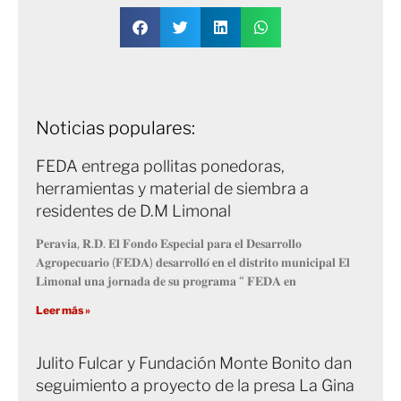
Noticias populares:
FEDA entrega pollitas ponedoras,
herramientas y material de siembra a
residentes de D.M Limonal
𝐏𝐞𝐫𝐚𝐯𝐢𝐚, 𝐑.𝐃. 𝐄𝐥 𝐅𝐨𝐧𝐝𝐨 𝐄𝐬𝐩𝐞𝐜𝐢𝐚𝐥 𝐩𝐚𝐫𝐚 𝐞𝐥 𝐃𝐞𝐬𝐚𝐫𝐫𝐨𝐥𝐥𝐨
𝐀𝐠𝐫𝐨𝐩𝐞𝐜𝐮𝐚𝐫𝐢𝐨 (𝐅𝐄𝐃𝐀) 𝐝𝐞𝐬𝐚𝐫𝐫𝐨𝐥𝐥𝐨́ 𝐞𝐧 𝐞𝐥 𝐝𝐢𝐬𝐭𝐫𝐢𝐭𝐨 𝐦𝐮𝐧𝐢𝐜𝐢𝐩𝐚𝐥 𝐄𝐥
𝐋𝐢𝐦𝐨𝐧𝐚𝐥 𝐮𝐧𝐚 𝐣𝐨𝐫𝐧𝐚𝐝𝐚 𝐝𝐞 𝐬𝐮 𝐩𝐫𝐨𝐠𝐫𝐚𝐦𝐚 “ 𝐅𝐄𝐃𝐀 𝐞𝐧
Leer más »
Julito Fulcar y Fundación Monte Bonito dan
seguimiento a proyecto de la presa La Gina