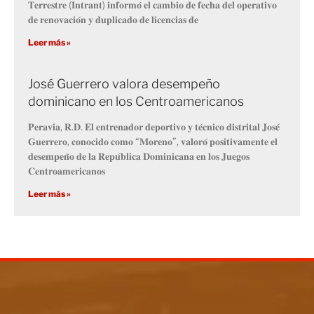
𝐓𝐞𝐫𝐫𝐞𝐬𝐭𝐫𝐞 (𝐈𝐧𝐭𝐫𝐚𝐧𝐭) 𝐢𝐧𝐟𝐨𝐫𝐦𝐨́ 𝐞𝐥 𝐜𝐚𝐦𝐛𝐢𝐨 𝐝𝐞 𝐟𝐞𝐜𝐡𝐚 𝐝𝐞𝐥 𝐨𝐩𝐞𝐫𝐚𝐭𝐢𝐯𝐨
𝐝𝐞 𝐫𝐞𝐧𝐨𝐯𝐚𝐜𝐢𝐨́𝐧 𝐲 𝐝𝐮𝐩𝐥𝐢𝐜𝐚𝐝𝐨 𝐝𝐞 𝐥𝐢𝐜𝐞𝐧𝐜𝐢𝐚𝐬 𝐝𝐞
Leer más »
José Guerrero valora desempeño
dominicano en los Centroamericanos
𝐏𝐞𝐫𝐚𝐯𝐢𝐚, 𝐑.𝐃. 𝐄𝐥 𝐞𝐧𝐭𝐫𝐞𝐧𝐚𝐝𝐨𝐫 𝐝𝐞𝐩𝐨𝐫𝐭𝐢𝐯𝐨 𝐲 𝐭𝐞́𝐜𝐧𝐢𝐜𝐨 𝐝𝐢𝐬𝐭𝐫𝐢𝐭𝐚𝐥 𝐉𝐨𝐬𝐞́
𝐆𝐮𝐞𝐫𝐫𝐞𝐫𝐨, 𝐜𝐨𝐧𝐨𝐜𝐢𝐝𝐨 𝐜𝐨𝐦𝐨 “𝐌𝐨𝐫𝐞𝐧𝐨”, 𝐯𝐚𝐥𝐨𝐫𝐨́ 𝐩𝐨𝐬𝐢𝐭𝐢𝐯𝐚𝐦𝐞𝐧𝐭𝐞 𝐞𝐥
𝐝𝐞𝐬𝐞𝐦𝐩𝐞𝐧̃𝐨 𝐝𝐞 𝐥𝐚 𝐑𝐞𝐩𝐮́𝐛𝐥𝐢𝐜𝐚 𝐃𝐨𝐦𝐢𝐧𝐢𝐜𝐚𝐧𝐚 𝐞𝐧 𝐥𝐨𝐬 𝐉𝐮𝐞𝐠𝐨𝐬
𝐂𝐞𝐧𝐭𝐫𝐨𝐚𝐦𝐞𝐫𝐢𝐜𝐚𝐧𝐨𝐬
Leer más »