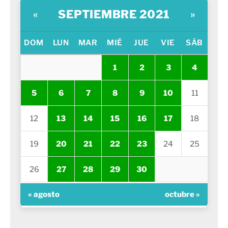
SEPTIEMBRE 2021
«
»
DOM
LUN
MAR
MIÉ
JUE
VIE
SÁB
1
2
3
4
5
6
7
8
9
10
11
12
13
14
15
16
17
18
19
20
21
22
23
24
25
26
27
28
29
30
« agosto
octubre »