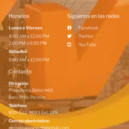
Horarios
Siguenos en las redes
Lunes a Viernes
Facebook
8:00 AM a 12:00 PM
Twitter
2:00 PM a 6:00 PM
YouTube
Sábados
8:00 AM a 12:00 PM
Contacto
Dirección
Presidente Billini #49,
Baní, Prov. Peravia
Teléfono
809-522-3033 Ext. 229
Correo electrónico:
peraviavisionweb@gmail.com