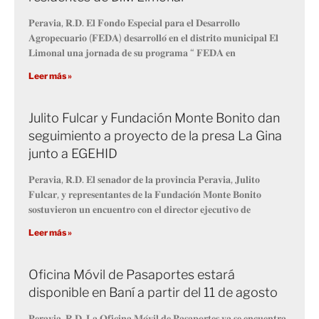
𝐏𝐞𝐫𝐚𝐯𝐢𝐚, 𝐑.𝐃. 𝐄𝐥 𝐅𝐨𝐧𝐝𝐨 𝐄𝐬𝐩𝐞𝐜𝐢𝐚𝐥 𝐩𝐚𝐫𝐚 𝐞𝐥 𝐃𝐞𝐬𝐚𝐫𝐫𝐨𝐥𝐥𝐨
𝐀𝐠𝐫𝐨𝐩𝐞𝐜𝐮𝐚𝐫𝐢𝐨 (𝐅𝐄𝐃𝐀) 𝐝𝐞𝐬𝐚𝐫𝐫𝐨𝐥𝐥𝐨́ 𝐞𝐧 𝐞𝐥 𝐝𝐢𝐬𝐭𝐫𝐢𝐭𝐨 𝐦𝐮𝐧𝐢𝐜𝐢𝐩𝐚𝐥 𝐄𝐥
𝐋𝐢𝐦𝐨𝐧𝐚𝐥 𝐮𝐧𝐚 𝐣𝐨𝐫𝐧𝐚𝐝𝐚 𝐝𝐞 𝐬𝐮 𝐩𝐫𝐨𝐠𝐫𝐚𝐦𝐚 “ 𝐅𝐄𝐃𝐀 𝐞𝐧
Leer más »
Julito Fulcar y Fundación Monte Bonito dan
seguimiento a proyecto de la presa La Gina
junto a EGEHID
𝐏𝐞𝐫𝐚𝐯𝐢𝐚, 𝐑.𝐃. 𝐄𝐥 𝐬𝐞𝐧𝐚𝐝𝐨𝐫 𝐝𝐞 𝐥𝐚 𝐩𝐫𝐨𝐯𝐢𝐧𝐜𝐢𝐚 𝐏𝐞𝐫𝐚𝐯𝐢𝐚, 𝐉𝐮𝐥𝐢𝐭𝐨
𝐅𝐮𝐥𝐜𝐚𝐫, 𝐲 𝐫𝐞𝐩𝐫𝐞𝐬𝐞𝐧𝐭𝐚𝐧𝐭𝐞𝐬 𝐝𝐞 𝐥𝐚 𝐅𝐮𝐧𝐝𝐚𝐜𝐢𝐨́𝐧 𝐌𝐨𝐧𝐭𝐞 𝐁𝐨𝐧𝐢𝐭𝐨
𝐬𝐨𝐬𝐭𝐮𝐯𝐢𝐞𝐫𝐨𝐧 𝐮𝐧 𝐞𝐧𝐜𝐮𝐞𝐧𝐭𝐫𝐨 𝐜𝐨𝐧 𝐞𝐥 𝐝𝐢𝐫𝐞𝐜𝐭𝐨𝐫 𝐞𝐣𝐞𝐜𝐮𝐭𝐢𝐯𝐨 𝐝𝐞
Leer más »
Oficina Móvil de Pasaportes estará
disponible en Baní a partir del 11 de agosto
𝐏𝐞𝐫𝐚𝐯𝐢𝐚, 𝐑.𝐃. 𝐋𝐚 𝐎𝐟𝐢𝐜𝐢𝐧𝐚 𝐌𝐨́𝐯𝐢𝐥 𝐝𝐞 𝐏𝐚𝐬𝐚𝐩𝐨𝐫𝐭𝐞𝐬 𝐲𝐚 𝐬𝐞 𝐞𝐧𝐜𝐮𝐞𝐧𝐭𝐫𝐚