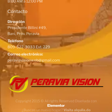
8:00 AM a 12:00 PM
Contacto
Dirección
Presidente Billini #49,
Baní, Prov. Peravia
Teléfono
809-522-3033 Ext. 229
Correo electrónico:
peraviavisionweb@gmail.com
Copyright 2015 © All rights Reserved Diseñada con
Elementor
¿Buscas un nuevo hogar?
Visita alquila.do