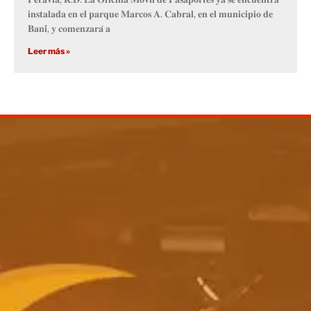
𝐢𝐧𝐬𝐭𝐚𝐥𝐚𝐝𝐚 𝐞𝐧 𝐞𝐥 𝐩𝐚𝐫𝐪𝐮𝐞 𝐌𝐚𝐫𝐜𝐨𝐬 𝐀. 𝐂𝐚𝐛𝐫𝐚𝐥, 𝐞𝐧 𝐞𝐥 𝐦𝐮𝐧𝐢𝐜𝐢𝐩𝐢𝐨 𝐝𝐞
𝐁𝐚𝐧𝐢́, 𝐲 𝐜𝐨𝐦𝐞𝐧𝐳𝐚𝐫𝐚́ 𝐚
Leer más »