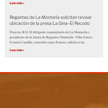
Leer más »
Regantes de La Montería solicitan revisar
ubicación de la presa La Gina–El Recodo
𝐏𝐞𝐫𝐚𝐯𝐢𝐚, 𝐑.𝐃. 𝐄𝐥 𝐝𝐢𝐫𝐢𝐠𝐞𝐧𝐭𝐞 𝐜𝐨𝐦𝐮𝐧𝐢𝐭𝐚𝐫𝐢𝐨 𝐝𝐞 𝐋𝐚 𝐌𝐨𝐧𝐭𝐞𝐫𝐢́𝐚 𝐲
𝐩𝐫𝐞𝐬𝐢𝐝𝐞𝐧𝐭𝐞 𝐝𝐞 𝐥𝐚 𝐉𝐮𝐧𝐭𝐚 𝐝𝐞 𝐑𝐞𝐠𝐚𝐧𝐭𝐞𝐬 𝐌𝐨𝐧𝐭𝐞𝐫𝐢́𝐚–𝐕𝐢𝐥𝐥𝐚 𝐆𝐮̈𝐞𝐫𝐚,
𝐅𝐫𝐚𝐧𝐜𝐢𝐬 𝐂𝐚𝐬𝐭𝐢𝐥𝐥𝐨, 𝐜𝐨𝐧𝐨𝐜𝐢𝐝𝐨 𝐜𝐨𝐦𝐨 𝐅𝐮𝐭𝐮𝐫𝐨, 𝐬𝐨𝐥𝐢𝐜𝐢𝐭𝐨́ 𝐚 𝐥𝐚𝐬
Leer más »