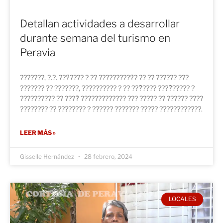
Detallan actividades a desarrollar
durante semana del turismo en
Peravia
???????, ?.?. ???́???? ? ?? ??????????́? ?? ?? ?????? ???
??????? ?? ???????, ?????????? ? ?? ???́???? ????́????? ?
?????????? ?? ????́ ????????????? ??? ????? ?? ?????? ????
???????? ?? ???????? ? ?????? ??????? ????? ????????????.
LEER MÁS »
Gisselle Hernández
28 febrero, 2024
LOCALES