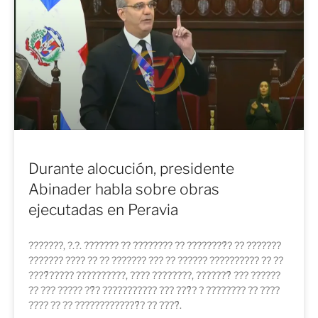
Durante alocución, presidente
Abinader habla sobre obras
ejecutadas en Peravia
???????, ?.?. ??????? ?? ???????? ?? ????????́? ?? ???????
??????? ???? ?? ?? ??????? ??? ?? ?????? ?????????? ?? ??
????́????? ??????????, ???? ????????, ???????́ ??? ??????
?? ??? ????? ??́? ??????????? ??? ???́? ? ???????? ?? ????
???? ?? ?? ?????????????́? ?? ????́.