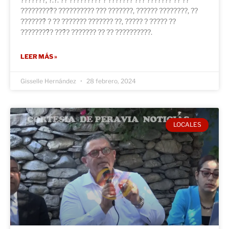
?????????́? ?????????? ??? ???????, ?????? ????????, ??
???????́ ? ?? ??????? ??????? ??, ????? ? ????? ??
????????́? ???́? ??????? ?? ?? ??????????.
LEER MÁS »
Gisselle Hernández
28 febrero, 2024
LOCALES