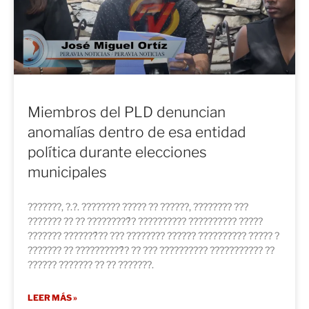
Miembros del PLD denuncian
anomalías dentro de esa entidad
política durante elecciones
municipales
???????, ?.?. ???????? ????? ?? ??????, ???????? ???
??????? ?? ?? ?????????́? ?????????? ?????????? ?????
??????? ???????́?? ??? ???????? ?????? ?????????? ????? ?
??????? ?? ??????????́? ?? ??? ?????????? ??????????? ??
?????? ??????? ?? ?? ???????.
LEER MÁS »