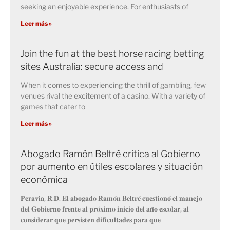
seeking an enjoyable experience. For enthusiasts of
Leer más »
Join the fun at the best horse racing betting
sites Australia: secure access and
When it comes to experiencing the thrill of gambling, few
venues rival the excitement of a casino. With a variety of
games that cater to
Leer más »
Abogado Ramón Beltré critica al Gobierno
por aumento en útiles escolares y situación
económica
𝐏𝐞𝐫𝐚𝐯𝐢𝐚, 𝐑.𝐃. 𝐄𝐥 𝐚𝐛𝐨𝐠𝐚𝐝𝐨 𝐑𝐚𝐦𝐨́𝐧 𝐁𝐞𝐥𝐭𝐫𝐞́ 𝐜𝐮𝐞𝐬𝐭𝐢𝐨𝐧𝐨́ 𝐞𝐥 𝐦𝐚𝐧𝐞𝐣𝐨
𝐝𝐞𝐥 𝐆𝐨𝐛𝐢𝐞𝐫𝐧𝐨 𝐟𝐫𝐞𝐧𝐭𝐞 𝐚𝐥 𝐩𝐫𝐨́𝐱𝐢𝐦𝐨 𝐢𝐧𝐢𝐜𝐢𝐨 𝐝𝐞𝐥 𝐚𝐧̃𝐨 𝐞𝐬𝐜𝐨𝐥𝐚𝐫, 𝐚𝐥
𝐜𝐨𝐧𝐬𝐢𝐝𝐞𝐫𝐚𝐫 𝐪𝐮𝐞 𝐩𝐞𝐫𝐬𝐢𝐬𝐭𝐞𝐧 𝐝𝐢𝐟𝐢𝐜𝐮𝐥𝐭𝐚𝐝𝐞𝐬 𝐩𝐚𝐫𝐚 𝐪𝐮𝐞