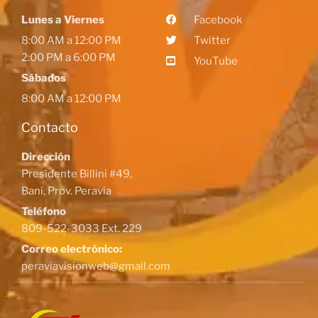
Lunes a Viernes
Facebook
8:00 AM a 12:00 PM
Twitter
2:00 PM a 6:00 PM
YouTube
Sábados
8:00 AM a 12:00 PM
Contacto
Dirección
Presidente Billini #49,
Baní, Prov. Peravia
Teléfono
809-522-3033 Ext. 229
Correo electrónico:
peraviavisionweb@gmail.com