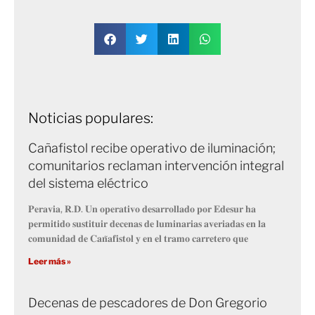
Noticias populares:
Cañafistol recibe operativo de iluminación;
comunitarios reclaman intervención integral
del sistema eléctrico
𝐏𝐞𝐫𝐚𝐯𝐢𝐚, 𝐑.𝐃. 𝐔𝐧 𝐨𝐩𝐞𝐫𝐚𝐭𝐢𝐯𝐨 𝐝𝐞𝐬𝐚𝐫𝐫𝐨𝐥𝐥𝐚𝐝𝐨 𝐩𝐨𝐫 𝐄𝐝𝐞𝐬𝐮𝐫 𝐡𝐚
𝐩𝐞𝐫𝐦𝐢𝐭𝐢𝐝𝐨 𝐬𝐮𝐬𝐭𝐢𝐭𝐮𝐢𝐫 𝐝𝐞𝐜𝐞𝐧𝐚𝐬 𝐝𝐞 𝐥𝐮𝐦𝐢𝐧𝐚𝐫𝐢𝐚𝐬 𝐚𝐯𝐞𝐫𝐢𝐚𝐝𝐚𝐬 𝐞𝐧 𝐥𝐚
𝐜𝐨𝐦𝐮𝐧𝐢𝐝𝐚𝐝 𝐝𝐞 𝐂𝐚𝐧̃𝐚𝐟𝐢𝐬𝐭𝐨𝐥 𝐲 𝐞𝐧 𝐞𝐥 𝐭𝐫𝐚𝐦𝐨 𝐜𝐚𝐫𝐫𝐞𝐭𝐞𝐫𝐨 𝐪𝐮𝐞
Leer más »
Decenas de pescadores de Don Gregorio