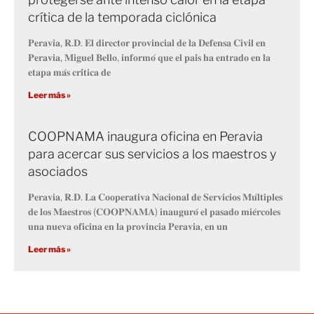
crítica de la temporada ciclónica
𝐏𝐞𝐫𝐚𝐯𝐢𝐚, 𝐑.𝐃. 𝐄𝐥 𝐝𝐢𝐫𝐞𝐜𝐭𝐨𝐫 𝐩𝐫𝐨𝐯𝐢𝐧𝐜𝐢𝐚𝐥 𝐝𝐞 𝐥𝐚 𝐃𝐞𝐟𝐞𝐧𝐬𝐚 𝐂𝐢𝐯𝐢𝐥 𝐞𝐧
𝐏𝐞𝐫𝐚𝐯𝐢𝐚, 𝐌𝐢𝐠𝐮𝐞𝐥 𝐁𝐞𝐥𝐥𝐨, 𝐢𝐧𝐟𝐨𝐫𝐦𝐨́ 𝐪𝐮𝐞 𝐞𝐥 𝐩𝐚𝐢́𝐬 𝐡𝐚 𝐞𝐧𝐭𝐫𝐚𝐝𝐨 𝐞𝐧 𝐥𝐚
𝐞𝐭𝐚𝐩𝐚 𝐦𝐚́𝐬 𝐜𝐫𝐢́𝐭𝐢𝐜𝐚 𝐝𝐞
Leer más »
COOPNAMA inaugura oficina en Peravia
para acercar sus servicios a los maestros y
asociados
𝐏𝐞𝐫𝐚𝐯𝐢𝐚, 𝐑.𝐃. 𝐋𝐚 𝐂𝐨𝐨𝐩𝐞𝐫𝐚𝐭𝐢𝐯𝐚 𝐍𝐚𝐜𝐢𝐨𝐧𝐚𝐥 𝐝𝐞 𝐒𝐞𝐫𝐯𝐢𝐜𝐢𝐨𝐬 𝐌𝐮́𝐥𝐭𝐢𝐩𝐥𝐞𝐬
𝐝𝐞 𝐥𝐨𝐬 𝐌𝐚𝐞𝐬𝐭𝐫𝐨𝐬 (𝐂𝐎𝐎𝐏𝐍𝐀𝐌𝐀) 𝐢𝐧𝐚𝐮𝐠𝐮𝐫𝐨́ 𝐞𝐥 𝐩𝐚𝐬𝐚𝐝𝐨 𝐦𝐢𝐞́𝐫𝐜𝐨𝐥𝐞𝐬
𝐮𝐧𝐚 𝐧𝐮𝐞𝐯𝐚 𝐨𝐟𝐢𝐜𝐢𝐧𝐚 𝐞𝐧 𝐥𝐚 𝐩𝐫𝐨𝐯𝐢𝐧𝐜𝐢𝐚 𝐏𝐞𝐫𝐚𝐯𝐢𝐚, 𝐞𝐧 𝐮𝐧
Leer más »