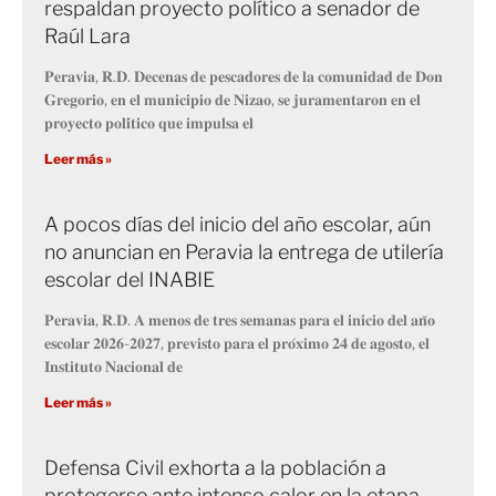
respaldan proyecto político a senador de
Raúl Lara
𝐏𝐞𝐫𝐚𝐯𝐢𝐚, 𝐑.𝐃. 𝐃𝐞𝐜𝐞𝐧𝐚𝐬 𝐝𝐞 𝐩𝐞𝐬𝐜𝐚𝐝𝐨𝐫𝐞𝐬 𝐝𝐞 𝐥𝐚 𝐜𝐨𝐦𝐮𝐧𝐢𝐝𝐚𝐝 𝐝𝐞 𝐃𝐨𝐧
𝐆𝐫𝐞𝐠𝐨𝐫𝐢𝐨, 𝐞𝐧 𝐞𝐥 𝐦𝐮𝐧𝐢𝐜𝐢𝐩𝐢𝐨 𝐝𝐞 𝐍𝐢𝐳𝐚𝐨, 𝐬𝐞 𝐣𝐮𝐫𝐚𝐦𝐞𝐧𝐭𝐚𝐫𝐨𝐧 𝐞𝐧 𝐞𝐥
𝐩𝐫𝐨𝐲𝐞𝐜𝐭𝐨 𝐩𝐨𝐥𝐢́𝐭𝐢𝐜𝐨 𝐪𝐮𝐞 𝐢𝐦𝐩𝐮𝐥𝐬𝐚 𝐞𝐥
Leer más »
A pocos días del inicio del año escolar, aún
no anuncian en Peravia la entrega de utilería
escolar del INABIE
𝐏𝐞𝐫𝐚𝐯𝐢𝐚, 𝐑.𝐃. 𝐀 𝐦𝐞𝐧𝐨𝐬 𝐝𝐞 𝐭𝐫𝐞𝐬 𝐬𝐞𝐦𝐚𝐧𝐚𝐬 𝐩𝐚𝐫𝐚 𝐞𝐥 𝐢𝐧𝐢𝐜𝐢𝐨 𝐝𝐞𝐥 𝐚𝐧̃𝐨
𝐞𝐬𝐜𝐨𝐥𝐚𝐫 𝟐𝟎𝟐𝟔-𝟐𝟎𝟐𝟕, 𝐩𝐫𝐞𝐯𝐢𝐬𝐭𝐨 𝐩𝐚𝐫𝐚 𝐞𝐥 𝐩𝐫𝐨́𝐱𝐢𝐦𝐨 𝟐𝟒 𝐝𝐞 𝐚𝐠𝐨𝐬𝐭𝐨, 𝐞𝐥
𝐈𝐧𝐬𝐭𝐢𝐭𝐮𝐭𝐨 𝐍𝐚𝐜𝐢𝐨𝐧𝐚𝐥 𝐝𝐞
Leer más »
Defensa Civil exhorta a la población a
protegerse ante intenso calor en la etapa