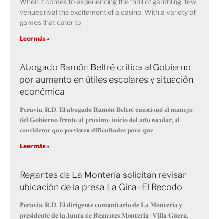
When it comes to experiencing the thrill of gambling, few
venues rival the excitement of a casino. With a variety of
games that cater to
Leer más »
Abogado Ramón Beltré critica al Gobierno
por aumento en útiles escolares y situación
económica
𝐏𝐞𝐫𝐚𝐯𝐢𝐚, 𝐑.𝐃. 𝐄𝐥 𝐚𝐛𝐨𝐠𝐚𝐝𝐨 𝐑𝐚𝐦𝐨́𝐧 𝐁𝐞𝐥𝐭𝐫𝐞́ 𝐜𝐮𝐞𝐬𝐭𝐢𝐨𝐧𝐨́ 𝐞𝐥 𝐦𝐚𝐧𝐞𝐣𝐨
𝐝𝐞𝐥 𝐆𝐨𝐛𝐢𝐞𝐫𝐧𝐨 𝐟𝐫𝐞𝐧𝐭𝐞 𝐚𝐥 𝐩𝐫𝐨́𝐱𝐢𝐦𝐨 𝐢𝐧𝐢𝐜𝐢𝐨 𝐝𝐞𝐥 𝐚𝐧̃𝐨 𝐞𝐬𝐜𝐨𝐥𝐚𝐫, 𝐚𝐥
𝐜𝐨𝐧𝐬𝐢𝐝𝐞𝐫𝐚𝐫 𝐪𝐮𝐞 𝐩𝐞𝐫𝐬𝐢𝐬𝐭𝐞𝐧 𝐝𝐢𝐟𝐢𝐜𝐮𝐥𝐭𝐚𝐝𝐞𝐬 𝐩𝐚𝐫𝐚 𝐪𝐮𝐞
Leer más »
Regantes de La Montería solicitan revisar
ubicación de la presa La Gina–El Recodo
𝐏𝐞𝐫𝐚𝐯𝐢𝐚, 𝐑.𝐃. 𝐄𝐥 𝐝𝐢𝐫𝐢𝐠𝐞𝐧𝐭𝐞 𝐜𝐨𝐦𝐮𝐧𝐢𝐭𝐚𝐫𝐢𝐨 𝐝𝐞 𝐋𝐚 𝐌𝐨𝐧𝐭𝐞𝐫𝐢́𝐚 𝐲
𝐩𝐫𝐞𝐬𝐢𝐝𝐞𝐧𝐭𝐞 𝐝𝐞 𝐥𝐚 𝐉𝐮𝐧𝐭𝐚 𝐝𝐞 𝐑𝐞𝐠𝐚𝐧𝐭𝐞𝐬 𝐌𝐨𝐧𝐭𝐞𝐫𝐢́𝐚–𝐕𝐢𝐥𝐥𝐚 𝐆𝐮̈𝐞𝐫𝐚,