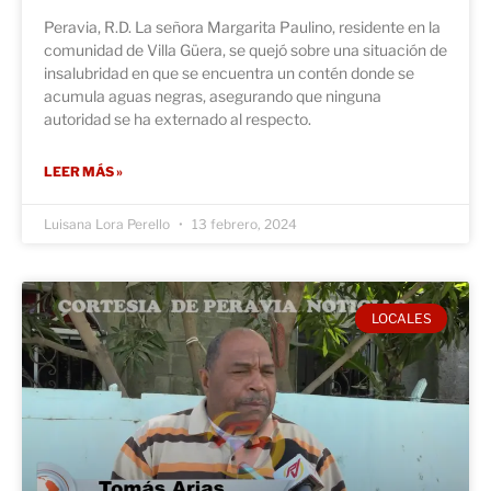
Peravia, R.D. La señora Margarita Paulino, residente en la
comunidad de Villa Güera, se quejó sobre una situación de
insalubridad en que se encuentra un contén donde se
acumula aguas negras, asegurando que ninguna
autoridad se ha externado al respecto.
LEER MÁS »
Luisana Lora Perello
13 febrero, 2024
LOCALES