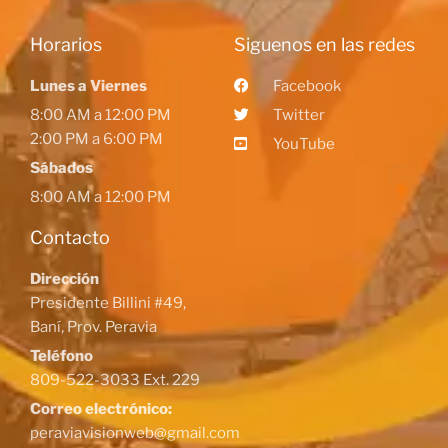
Horarios
Siguenos en las redes
Lunes a Viernes
Facebook
8:00 AM a 12:00 PM
Twitter
2:00 PM a 6:00 PM
YouTube
Sábados
8:00 AM a 12:00 PM
Contacto
Dirección
Presidente Billini #49,
Baní, Prov. Peravia
Teléfono
809-522-3033 Ext. 229
Correo electrónico:
peraviavisionweb@gmail.com