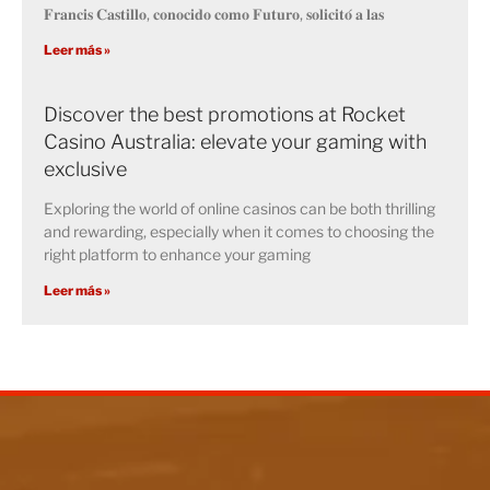
𝐅𝐫𝐚𝐧𝐜𝐢𝐬 𝐂𝐚𝐬𝐭𝐢𝐥𝐥𝐨, 𝐜𝐨𝐧𝐨𝐜𝐢𝐝𝐨 𝐜𝐨𝐦𝐨 𝐅𝐮𝐭𝐮𝐫𝐨, 𝐬𝐨𝐥𝐢𝐜𝐢𝐭𝐨́ 𝐚 𝐥𝐚𝐬
Leer más »
Discover the best promotions at Rocket
Casino Australia: elevate your gaming with
exclusive
Exploring the world of online casinos can be both thrilling
and rewarding, especially when it comes to choosing the
right platform to enhance your gaming
Leer más »