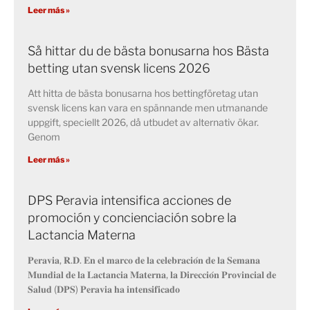
Leer más »
Så hittar du de bästa bonusarna hos Bästa
betting utan svensk licens 2026
Att hitta de bästa bonusarna hos bettingföretag utan
svensk licens kan vara en spännande men utmanande
uppgift, speciellt 2026, då utbudet av alternativ ökar.
Genom
Leer más »
DPS Peravia intensifica acciones de
promoción y concienciación sobre la
Lactancia Materna
𝐏𝐞𝐫𝐚𝐯𝐢𝐚, 𝐑.𝐃. 𝐄𝐧 𝐞𝐥 𝐦𝐚𝐫𝐜𝐨 𝐝𝐞 𝐥𝐚 𝐜𝐞𝐥𝐞𝐛𝐫𝐚𝐜𝐢𝐨́𝐧 𝐝𝐞 𝐥𝐚 𝐒𝐞𝐦𝐚𝐧𝐚
𝐌𝐮𝐧𝐝𝐢𝐚𝐥 𝐝𝐞 𝐥𝐚 𝐋𝐚𝐜𝐭𝐚𝐧𝐜𝐢𝐚 𝐌𝐚𝐭𝐞𝐫𝐧𝐚, 𝐥𝐚 𝐃𝐢𝐫𝐞𝐜𝐜𝐢𝐨́𝐧 𝐏𝐫𝐨𝐯𝐢𝐧𝐜𝐢𝐚𝐥 𝐝𝐞
𝐒𝐚𝐥𝐮𝐝 (𝐃𝐏𝐒) 𝐏𝐞𝐫𝐚𝐯𝐢𝐚 𝐡𝐚 𝐢𝐧𝐭𝐞𝐧𝐬𝐢𝐟𝐢𝐜𝐚𝐝𝐨