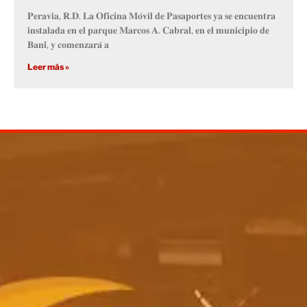
𝐏𝐞𝐫𝐚𝐯𝐢𝐚, 𝐑.𝐃. 𝐋𝐚 𝐎𝐟𝐢𝐜𝐢𝐧𝐚 𝐌𝐨́𝐯𝐢𝐥 𝐝𝐞 𝐏𝐚𝐬𝐚𝐩𝐨𝐫𝐭𝐞𝐬 𝐲𝐚 𝐬𝐞 𝐞𝐧𝐜𝐮𝐞𝐧𝐭𝐫𝐚
𝐢𝐧𝐬𝐭𝐚𝐥𝐚𝐝𝐚 𝐞𝐧 𝐞𝐥 𝐩𝐚𝐫𝐪𝐮𝐞 𝐌𝐚𝐫𝐜𝐨𝐬 𝐀. 𝐂𝐚𝐛𝐫𝐚𝐥, 𝐞𝐧 𝐞𝐥 𝐦𝐮𝐧𝐢𝐜𝐢𝐩𝐢𝐨 𝐝𝐞
𝐁𝐚𝐧𝐢́, 𝐲 𝐜𝐨𝐦𝐞𝐧𝐳𝐚𝐫𝐚́ 𝐚
Leer más »