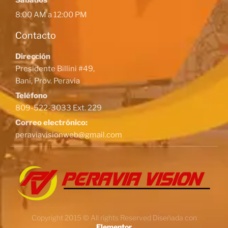
Sábados
8:00 AM a 12:00 PM
Contacto
Dirección
Presidente Billini #49,
Baní, Prov. Peravia
Teléfono
809-522-3033 Ext. 229
Correo electrónico:
peraviavisionweb@gmail.com
Copyright 2015 © All rights Reserved Diseñada con
Elementor