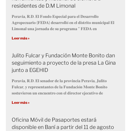
residentes de D.M Limonal
𝐏𝐞𝐫𝐚𝐯𝐢𝐚, 𝐑.𝐃. 𝐄𝐥 𝐅𝐨𝐧𝐝𝐨 𝐄𝐬𝐩𝐞𝐜𝐢𝐚𝐥 𝐩𝐚𝐫𝐚 𝐞𝐥 𝐃𝐞𝐬𝐚𝐫𝐫𝐨𝐥𝐥𝐨
𝐀𝐠𝐫𝐨𝐩𝐞𝐜𝐮𝐚𝐫𝐢𝐨 (𝐅𝐄𝐃𝐀) 𝐝𝐞𝐬𝐚𝐫𝐫𝐨𝐥𝐥𝐨́ 𝐞𝐧 𝐞𝐥 𝐝𝐢𝐬𝐭𝐫𝐢𝐭𝐨 𝐦𝐮𝐧𝐢𝐜𝐢𝐩𝐚𝐥 𝐄𝐥
𝐋𝐢𝐦𝐨𝐧𝐚𝐥 𝐮𝐧𝐚 𝐣𝐨𝐫𝐧𝐚𝐝𝐚 𝐝𝐞 𝐬𝐮 𝐩𝐫𝐨𝐠𝐫𝐚𝐦𝐚 “ 𝐅𝐄𝐃𝐀 𝐞𝐧
Leer más »
Julito Fulcar y Fundación Monte Bonito dan
seguimiento a proyecto de la presa La Gina
junto a EGEHID
𝐏𝐞𝐫𝐚𝐯𝐢𝐚, 𝐑.𝐃. 𝐄𝐥 𝐬𝐞𝐧𝐚𝐝𝐨𝐫 𝐝𝐞 𝐥𝐚 𝐩𝐫𝐨𝐯𝐢𝐧𝐜𝐢𝐚 𝐏𝐞𝐫𝐚𝐯𝐢𝐚, 𝐉𝐮𝐥𝐢𝐭𝐨
𝐅𝐮𝐥𝐜𝐚𝐫, 𝐲 𝐫𝐞𝐩𝐫𝐞𝐬𝐞𝐧𝐭𝐚𝐧𝐭𝐞𝐬 𝐝𝐞 𝐥𝐚 𝐅𝐮𝐧𝐝𝐚𝐜𝐢𝐨́𝐧 𝐌𝐨𝐧𝐭𝐞 𝐁𝐨𝐧𝐢𝐭𝐨
𝐬𝐨𝐬𝐭𝐮𝐯𝐢𝐞𝐫𝐨𝐧 𝐮𝐧 𝐞𝐧𝐜𝐮𝐞𝐧𝐭𝐫𝐨 𝐜𝐨𝐧 𝐞𝐥 𝐝𝐢𝐫𝐞𝐜𝐭𝐨𝐫 𝐞𝐣𝐞𝐜𝐮𝐭𝐢𝐯𝐨 𝐝𝐞
Leer más »
Oficina Móvil de Pasaportes estará
disponible en Baní a partir del 11 de agosto