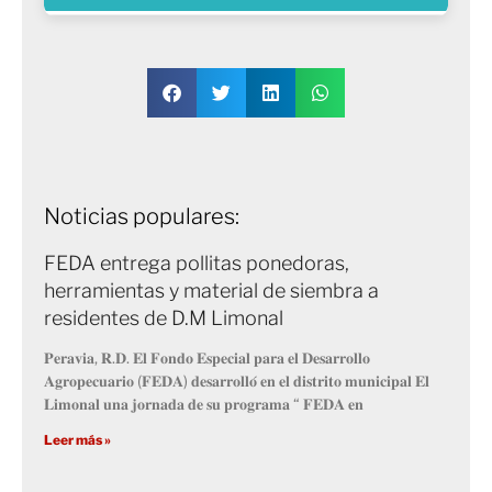
Noticias populares:
FEDA entrega pollitas ponedoras,
herramientas y material de siembra a
residentes de D.M Limonal
𝐏𝐞𝐫𝐚𝐯𝐢𝐚, 𝐑.𝐃. 𝐄𝐥 𝐅𝐨𝐧𝐝𝐨 𝐄𝐬𝐩𝐞𝐜𝐢𝐚𝐥 𝐩𝐚𝐫𝐚 𝐞𝐥 𝐃𝐞𝐬𝐚𝐫𝐫𝐨𝐥𝐥𝐨
𝐀𝐠𝐫𝐨𝐩𝐞𝐜𝐮𝐚𝐫𝐢𝐨 (𝐅𝐄𝐃𝐀) 𝐝𝐞𝐬𝐚𝐫𝐫𝐨𝐥𝐥𝐨́ 𝐞𝐧 𝐞𝐥 𝐝𝐢𝐬𝐭𝐫𝐢𝐭𝐨 𝐦𝐮𝐧𝐢𝐜𝐢𝐩𝐚𝐥 𝐄𝐥
𝐋𝐢𝐦𝐨𝐧𝐚𝐥 𝐮𝐧𝐚 𝐣𝐨𝐫𝐧𝐚𝐝𝐚 𝐝𝐞 𝐬𝐮 𝐩𝐫𝐨𝐠𝐫𝐚𝐦𝐚 “ 𝐅𝐄𝐃𝐀 𝐞𝐧
Leer más »