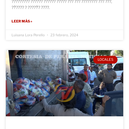
????????? ?????? ?????? ????? ??? ??? ???????? ??? ???,
??́???? ? ?????́? ????.
LEER MÁS »
Luisana Lora Perello
23 febrero, 2024
LOCALES