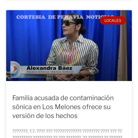
LOCALES
Familia acusada de contaminación
sónica en Los Melones ofrece su
versión de los hechos
???????, ?.?. ???? ??? ????????????? ???????? ???? ??? ??
????????? ????????? ?? ??? ???????, ?? ??????? ?? ??????