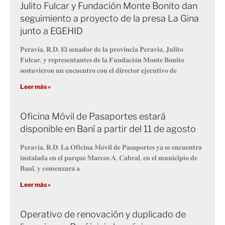
Julito Fulcar y Fundación Monte Bonito dan
seguimiento a proyecto de la presa La Gina
junto a EGEHID
𝐏𝐞𝐫𝐚𝐯𝐢𝐚, 𝐑.𝐃. 𝐄𝐥 𝐬𝐞𝐧𝐚𝐝𝐨𝐫 𝐝𝐞 𝐥𝐚 𝐩𝐫𝐨𝐯𝐢𝐧𝐜𝐢𝐚 𝐏𝐞𝐫𝐚𝐯𝐢𝐚, 𝐉𝐮𝐥𝐢𝐭𝐨
𝐅𝐮𝐥𝐜𝐚𝐫, 𝐲 𝐫𝐞𝐩𝐫𝐞𝐬𝐞𝐧𝐭𝐚𝐧𝐭𝐞𝐬 𝐝𝐞 𝐥𝐚 𝐅𝐮𝐧𝐝𝐚𝐜𝐢𝐨́𝐧 𝐌𝐨𝐧𝐭𝐞 𝐁𝐨𝐧𝐢𝐭𝐨
𝐬𝐨𝐬𝐭𝐮𝐯𝐢𝐞𝐫𝐨𝐧 𝐮𝐧 𝐞𝐧𝐜𝐮𝐞𝐧𝐭𝐫𝐨 𝐜𝐨𝐧 𝐞𝐥 𝐝𝐢𝐫𝐞𝐜𝐭𝐨𝐫 𝐞𝐣𝐞𝐜𝐮𝐭𝐢𝐯𝐨 𝐝𝐞
Leer más »
Oficina Móvil de Pasaportes estará
disponible en Baní a partir del 11 de agosto
𝐏𝐞𝐫𝐚𝐯𝐢𝐚, 𝐑.𝐃. 𝐋𝐚 𝐎𝐟𝐢𝐜𝐢𝐧𝐚 𝐌𝐨́𝐯𝐢𝐥 𝐝𝐞 𝐏𝐚𝐬𝐚𝐩𝐨𝐫𝐭𝐞𝐬 𝐲𝐚 𝐬𝐞 𝐞𝐧𝐜𝐮𝐞𝐧𝐭𝐫𝐚
𝐢𝐧𝐬𝐭𝐚𝐥𝐚𝐝𝐚 𝐞𝐧 𝐞𝐥 𝐩𝐚𝐫𝐪𝐮𝐞 𝐌𝐚𝐫𝐜𝐨𝐬 𝐀. 𝐂𝐚𝐛𝐫𝐚𝐥, 𝐞𝐧 𝐞𝐥 𝐦𝐮𝐧𝐢𝐜𝐢𝐩𝐢𝐨 𝐝𝐞
𝐁𝐚𝐧𝐢́, 𝐲 𝐜𝐨𝐦𝐞𝐧𝐳𝐚𝐫𝐚́ 𝐚
Leer más »
Operativo de renovación y duplicado de