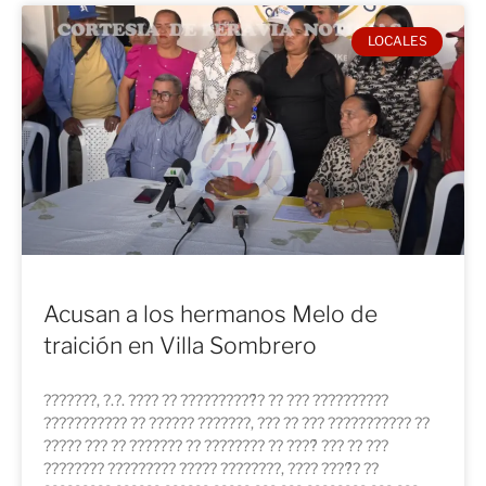
LOCALES
Acusan a los hermanos Melo de
traición en Villa Sombrero
???????, ?.?. ???? ?? ??????????́? ?? ??? ??????????
??????????? ?? ?????? ???????, ??? ?? ??? ??????????? ??
????? ??? ?? ??????? ?? ???????? ?? ????́ ??? ?? ???
???????? ????????? ????? ????????, ???? ????́? ??