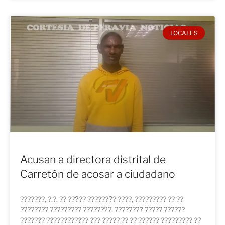
LOCALES
Acusan a directora distrital de
Carretón de acosar a ciudadano
???????, ?.?. ?? ???̃?? ???????́? ????, ????????? ?? ??
???????? ????????? ???????́?, ????????́ ????? ??????
??????? ???????????? ??? ????? ?? ?? ?????? ????????? ??