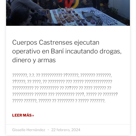
Cuerpos Castrenses ejecutan
operativo en Baní incautando drogas,
dinero y armas
???????, ?.?. ?? ?????????? ??́?????, ??????? ???????,
??́????, ?? ????, ?? ???????? ??? ????? ?????????????
?????????? ?? ????????? ?? ???̃??? ?? ???? ?????? ??
?????????? ?????? ??? ????????? ????́, ????? ?? ???????́
????? ??????, ?????? ?? ???????? ? ????? ???????.
LEER MÁS »
Gisselle Hernández
22 febrero, 2024