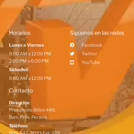
Horarios
Siguenos en las redes
Lunes a Viernes
Facebook
8:00 AM a 12:00 PM
Twitter
2:00 PM a 6:00 PM
YouTube
Sábados
8:00 AM a 12:00 PM
Contacto
Dirección
Presidente Billini #49,
Baní, Prov. Peravia
Teléfono
809-522-3033 Ext. 229