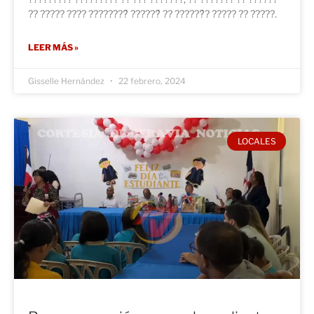
?? ????? ???? ????????́ ??????́ ?? ??????́? ????? ?? ?????.
LEER MÁS »
Gisselle Hernández
22 febrero, 2024
LOCALES