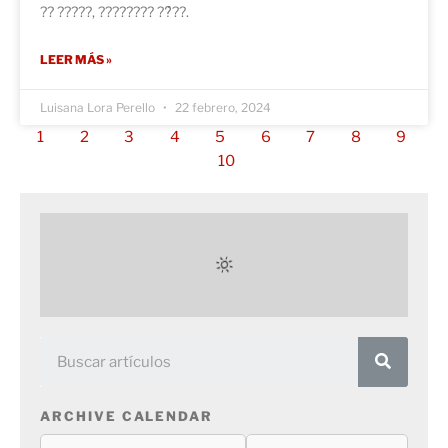
?? ?????, ???????? ??́??.
LEER MÁS »
Luisana Lora Perello
22 febrero, 2024
1
2
3
4
5
6
7
8
9
10
ARCHIVE CALENDAR