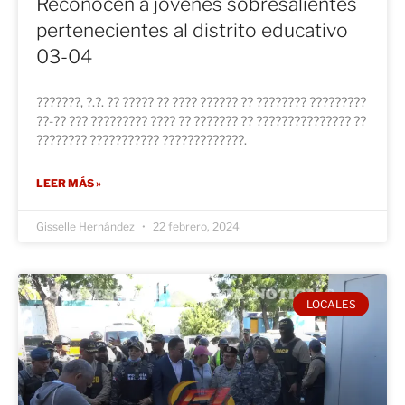
Reconocen a jóvenes sobresalientes
pertenecientes al distrito educativo
03-04
???????, ?.?. ?? ????? ?? ???? ?????? ?? ???????? ?????????
??-?? ??? ????????? ???? ?? ??????? ?? ??????????????? ??
???????? ??????????? ?????????????.
LEER MÁS »
Gisselle Hernández
22 febrero, 2024
LOCALES