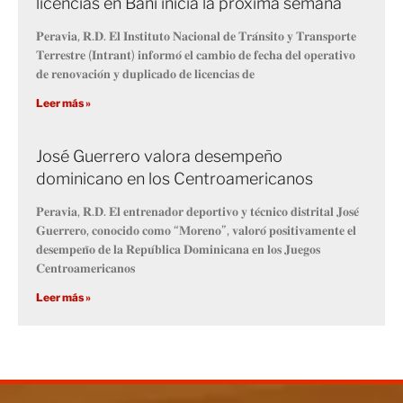
licencias en Baní inicia la próxima semana
𝐏𝐞𝐫𝐚𝐯𝐢𝐚, 𝐑.𝐃. 𝐄𝐥 𝐈𝐧𝐬𝐭𝐢𝐭𝐮𝐭𝐨 𝐍𝐚𝐜𝐢𝐨𝐧𝐚𝐥 𝐝𝐞 𝐓𝐫𝐚́𝐧𝐬𝐢𝐭𝐨 𝐲 𝐓𝐫𝐚𝐧𝐬𝐩𝐨𝐫𝐭𝐞
𝐓𝐞𝐫𝐫𝐞𝐬𝐭𝐫𝐞 (𝐈𝐧𝐭𝐫𝐚𝐧𝐭) 𝐢𝐧𝐟𝐨𝐫𝐦𝐨́ 𝐞𝐥 𝐜𝐚𝐦𝐛𝐢𝐨 𝐝𝐞 𝐟𝐞𝐜𝐡𝐚 𝐝𝐞𝐥 𝐨𝐩𝐞𝐫𝐚𝐭𝐢𝐯𝐨
𝐝𝐞 𝐫𝐞𝐧𝐨𝐯𝐚𝐜𝐢𝐨́𝐧 𝐲 𝐝𝐮𝐩𝐥𝐢𝐜𝐚𝐝𝐨 𝐝𝐞 𝐥𝐢𝐜𝐞𝐧𝐜𝐢𝐚𝐬 𝐝𝐞
Leer más »
José Guerrero valora desempeño
dominicano en los Centroamericanos
𝐏𝐞𝐫𝐚𝐯𝐢𝐚, 𝐑.𝐃. 𝐄𝐥 𝐞𝐧𝐭𝐫𝐞𝐧𝐚𝐝𝐨𝐫 𝐝𝐞𝐩𝐨𝐫𝐭𝐢𝐯𝐨 𝐲 𝐭𝐞́𝐜𝐧𝐢𝐜𝐨 𝐝𝐢𝐬𝐭𝐫𝐢𝐭𝐚𝐥 𝐉𝐨𝐬𝐞́
𝐆𝐮𝐞𝐫𝐫𝐞𝐫𝐨, 𝐜𝐨𝐧𝐨𝐜𝐢𝐝𝐨 𝐜𝐨𝐦𝐨 “𝐌𝐨𝐫𝐞𝐧𝐨”, 𝐯𝐚𝐥𝐨𝐫𝐨́ 𝐩𝐨𝐬𝐢𝐭𝐢𝐯𝐚𝐦𝐞𝐧𝐭𝐞 𝐞𝐥
𝐝𝐞𝐬𝐞𝐦𝐩𝐞𝐧̃𝐨 𝐝𝐞 𝐥𝐚 𝐑𝐞𝐩𝐮́𝐛𝐥𝐢𝐜𝐚 𝐃𝐨𝐦𝐢𝐧𝐢𝐜𝐚𝐧𝐚 𝐞𝐧 𝐥𝐨𝐬 𝐉𝐮𝐞𝐠𝐨𝐬
𝐂𝐞𝐧𝐭𝐫𝐨𝐚𝐦𝐞𝐫𝐢𝐜𝐚𝐧𝐨𝐬
Leer más »