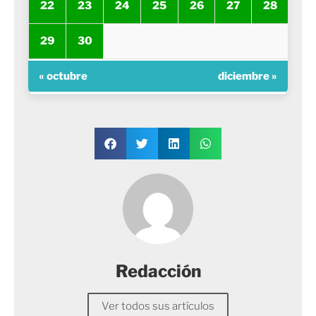
22
23
24
25
26
27
28
29
30
« octubre
diciembre »
Redacción
Ver todos sus artículos