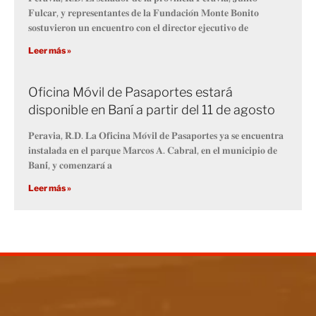
𝐅𝐮𝐥𝐜𝐚𝐫, 𝐲 𝐫𝐞𝐩𝐫𝐞𝐬𝐞𝐧𝐭𝐚𝐧𝐭𝐞𝐬 𝐝𝐞 𝐥𝐚 𝐅𝐮𝐧𝐝𝐚𝐜𝐢𝐨́𝐧 𝐌𝐨𝐧𝐭𝐞 𝐁𝐨𝐧𝐢𝐭𝐨
𝐬𝐨𝐬𝐭𝐮𝐯𝐢𝐞𝐫𝐨𝐧 𝐮𝐧 𝐞𝐧𝐜𝐮𝐞𝐧𝐭𝐫𝐨 𝐜𝐨𝐧 𝐞𝐥 𝐝𝐢𝐫𝐞𝐜𝐭𝐨𝐫 𝐞𝐣𝐞𝐜𝐮𝐭𝐢𝐯𝐨 𝐝𝐞
Leer más »
Oficina Móvil de Pasaportes estará
disponible en Baní a partir del 11 de agosto
𝐏𝐞𝐫𝐚𝐯𝐢𝐚, 𝐑.𝐃. 𝐋𝐚 𝐎𝐟𝐢𝐜𝐢𝐧𝐚 𝐌𝐨́𝐯𝐢𝐥 𝐝𝐞 𝐏𝐚𝐬𝐚𝐩𝐨𝐫𝐭𝐞𝐬 𝐲𝐚 𝐬𝐞 𝐞𝐧𝐜𝐮𝐞𝐧𝐭𝐫𝐚
𝐢𝐧𝐬𝐭𝐚𝐥𝐚𝐝𝐚 𝐞𝐧 𝐞𝐥 𝐩𝐚𝐫𝐪𝐮𝐞 𝐌𝐚𝐫𝐜𝐨𝐬 𝐀. 𝐂𝐚𝐛𝐫𝐚𝐥, 𝐞𝐧 𝐞𝐥 𝐦𝐮𝐧𝐢𝐜𝐢𝐩𝐢𝐨 𝐝𝐞
𝐁𝐚𝐧𝐢́, 𝐲 𝐜𝐨𝐦𝐞𝐧𝐳𝐚𝐫𝐚́ 𝐚
Leer más »