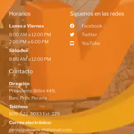
Horarios
Siguenos en las redes
Lunes a Viernes
Facebook
8:00 AM a 12:00 PM
Twitter
2:00 PM a 6:00 PM
YouTube
Sábados
8:00 AM a 12:00 PM
Contacto
Dirección
Presidente Billini #49,
Baní, Prov. Peravia
Teléfono
809-522-3033 Ext. 229
Correo electrónico:
peraviavisionweb@gmail.com