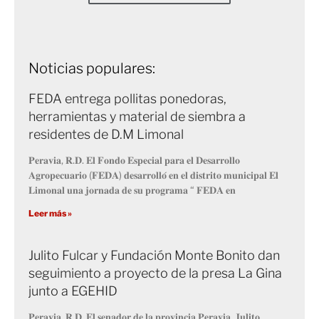
Noticias populares:
FEDA entrega pollitas ponedoras,
herramientas y material de siembra a
residentes de D.M Limonal
𝐏𝐞𝐫𝐚𝐯𝐢𝐚, 𝐑.𝐃. 𝐄𝐥 𝐅𝐨𝐧𝐝𝐨 𝐄𝐬𝐩𝐞𝐜𝐢𝐚𝐥 𝐩𝐚𝐫𝐚 𝐞𝐥 𝐃𝐞𝐬𝐚𝐫𝐫𝐨𝐥𝐥𝐨
𝐀𝐠𝐫𝐨𝐩𝐞𝐜𝐮𝐚𝐫𝐢𝐨 (𝐅𝐄𝐃𝐀) 𝐝𝐞𝐬𝐚𝐫𝐫𝐨𝐥𝐥𝐨́ 𝐞𝐧 𝐞𝐥 𝐝𝐢𝐬𝐭𝐫𝐢𝐭𝐨 𝐦𝐮𝐧𝐢𝐜𝐢𝐩𝐚𝐥 𝐄𝐥
𝐋𝐢𝐦𝐨𝐧𝐚𝐥 𝐮𝐧𝐚 𝐣𝐨𝐫𝐧𝐚𝐝𝐚 𝐝𝐞 𝐬𝐮 𝐩𝐫𝐨𝐠𝐫𝐚𝐦𝐚 “ 𝐅𝐄𝐃𝐀 𝐞𝐧
Leer más »
Julito Fulcar y Fundación Monte Bonito dan
seguimiento a proyecto de la presa La Gina
junto a EGEHID
𝐏𝐞𝐫𝐚𝐯𝐢𝐚, 𝐑.𝐃. 𝐄𝐥 𝐬𝐞𝐧𝐚𝐝𝐨𝐫 𝐝𝐞 𝐥𝐚 𝐩𝐫𝐨𝐯𝐢𝐧𝐜𝐢𝐚 𝐏𝐞𝐫𝐚𝐯𝐢𝐚, 𝐉𝐮𝐥𝐢𝐭𝐨