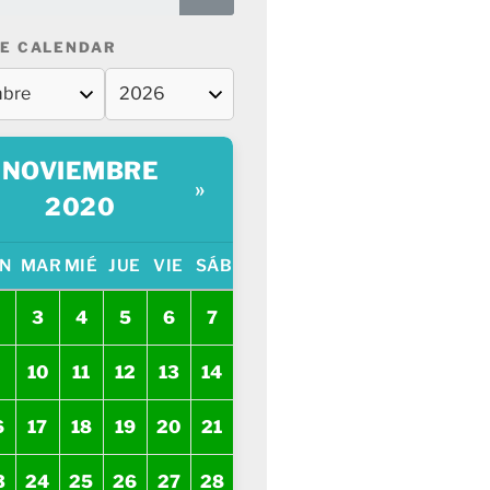
E CALENDAR
NOVIEMBRE
»
2020
N
MAR
MIÉ
JUE
VIE
SÁB
3
4
5
6
7
10
11
12
13
14
6
17
18
19
20
21
3
24
25
26
27
28