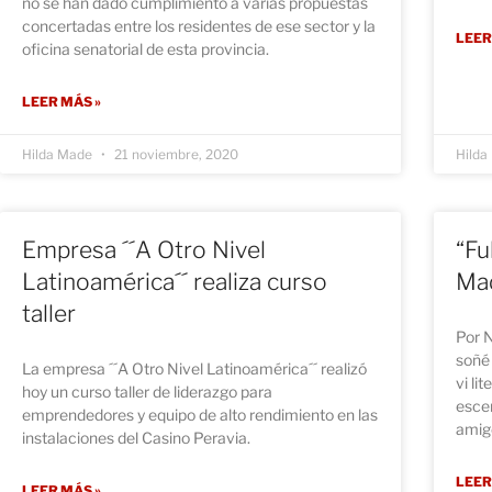
no se han dado cumplimiento a varias propuestas
concertadas entre los residentes de ese sector y la
LEER
oficina senatorial de esta provincia.
LEER MÁS »
Hilda Made
21 noviembre, 2020
Hild
Empresa ´´A Otro Nivel
“Fu
Latinoamérica´´ realiza curso
Ma
taller
Por 
soñé
La empresa ´´A Otro Nivel Latinoamérica´´ realizó
vi li
hoy un curso taller de liderazgo para
esce
emprendedores y equipo de alto rendimiento en las
amig
instalaciones del Casino Peravia.
LEER
LEER MÁS »