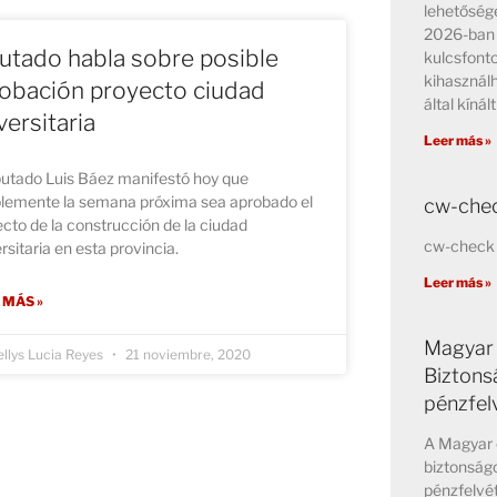
lehetősége
2026-ban 
utado habla sobre posible
kulcsfont
kihasznál
obación proyecto ciudad
által kínált
versitaria
Leer más »
putado Luis Báez manifestó hoy que
blemente la semana próxima sea aprobado el
cw-chec
cto de la construcción de la ciudad
cw-check 
rsitaria en esta provincia.
Leer más »
 MÁS »
Magyar 
llys Lucia Reyes
21 noviembre, 2020
Biztons
pénzfel
A Magyar 
biztonságo
pénzfelvét