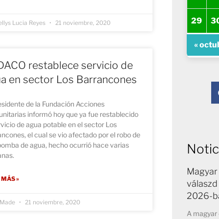
29
3
llys Lucia Reyes
21 noviembre, 2020
« octu
ACO restablece servicio de
a en sector Los Barrancones
esidente de la Fundación Acciones
itarias informó hoy que ya fue restablecido
rvicio de agua potable en el sector Los
ncones, el cual se vio afectado por el robo de
bomba de agua, hecho ocurrió hace varias
Notic
nas.
Magyar 
 MÁS »
válaszd
2026-b
a Made
21 noviembre, 2020
A magyar o