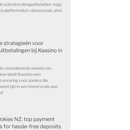
ok számára elengedhetetlen, hogy
ó platformokat válasszanak, ahol
e strategieën voor
itbetalingen bij Kaasino in
eds veranderende wereld van
kken biedt Kaasino een
e ervaring voor spelers die
eerd zijn in een breed scala aan
et
Pokies NZ: top payment
 for hassle-free deposits