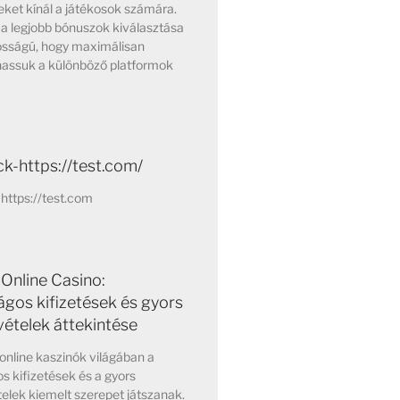
ket kínál a játékosok számára.
a legjobb bónuszok kiválasztása
osságú, hogy maximálisan
hassuk a különböző platformok
k-https://test.com/
https://test.com
Online Casino:
ágos kifizetések és gyors
vételek áttekintése
online kaszinók világában a
s kifizetések és a gyors
elek kiemelt szerepet játszanak.