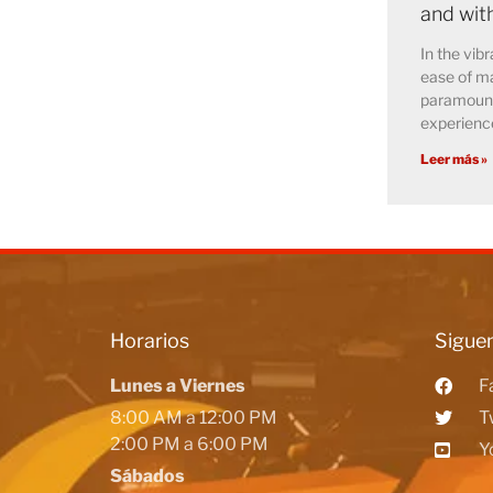
and wit
In the vibr
ease of ma
paramount 
experience
Leer más »
Horarios
Siguen
Lunes a Viernes
F
8:00 AM a 12:00 PM
T
2:00 PM a 6:00 PM
Y
Sábados