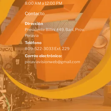
8:00 AM a 12:00 PM
Contacto
Dirección
Presidente Billini #49, Baní, Prov.
Peravia
Teléfono
809-522-3033 Ext. 229
Correo electrónico:
peraviavisionweb@gmail.com