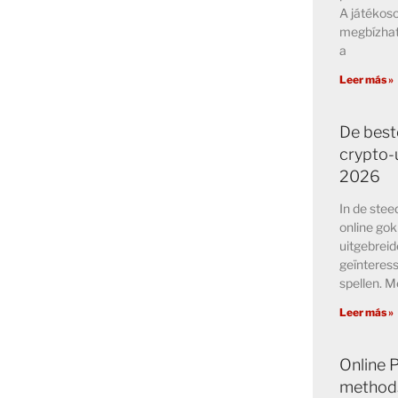
A játékos
megbízhat
a
Leer más »
De best
crypto-u
2026
In de ste
online go
uitgebreid
geïnteress
spellen. M
Leer más »
Online 
methods