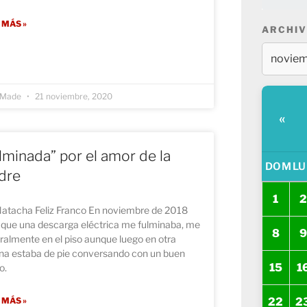
 MÁS »
ARCHIV
a Made
21 noviembre, 2020
«
lminada” por el amor de la
DOM
LU
dre
1
2
Natacha Feliz Franco En noviembre de 2018
 que una descarga eléctrica me fulminaba, me
8
9
teralmente en el piso aunque luego en otra
na estaba de pie conversando con un buen
15
1
o.
22
2
 MÁS »