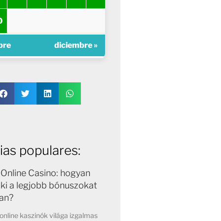
0
bre
diciembre »
ias populares:
Online Casino: hogyan
 ki a legjobb bónuszokat
an?
nline kaszinók világa izgalmas