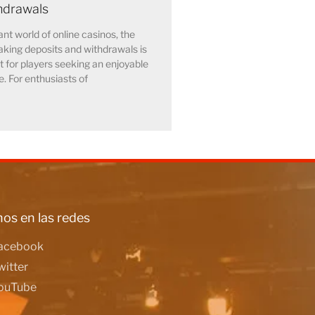
hdrawals
ant world of online casinos, the
king deposits and withdrawals is
for players seeking an enjoyable
. For enthusiasts of
os en las redes
acebook
witter
ouTube