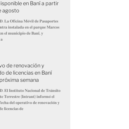
isponible en Baní a partir
de agosto
𝐃. 𝐋𝐚 𝐎𝐟𝐢𝐜𝐢𝐧𝐚 𝐌𝐨́𝐯𝐢𝐥 𝐝𝐞 𝐏𝐚𝐬𝐚𝐩𝐨𝐫𝐭𝐞𝐬
𝐧𝐭𝐫𝐚 𝐢𝐧𝐬𝐭𝐚𝐥𝐚𝐝𝐚 𝐞𝐧 𝐞𝐥 𝐩𝐚𝐫𝐪𝐮𝐞 𝐌𝐚𝐫𝐜𝐨𝐬
𝐧 𝐞𝐥 𝐦𝐮𝐧𝐢𝐜𝐢𝐩𝐢𝐨 𝐝𝐞 𝐁𝐚𝐧𝐢́, 𝐲
 𝐚
vo de renovación y
o de licencias en Baní
la próxima semana
. 𝐄𝐥 𝐈𝐧𝐬𝐭𝐢𝐭𝐮𝐭𝐨 𝐍𝐚𝐜𝐢𝐨𝐧𝐚𝐥 𝐝𝐞 𝐓𝐫𝐚́𝐧𝐬𝐢𝐭𝐨
𝐞 𝐓𝐞𝐫𝐫𝐞𝐬𝐭𝐫𝐞 (𝐈𝐧𝐭𝐫𝐚𝐧𝐭) 𝐢𝐧𝐟𝐨𝐫𝐦𝐨́ 𝐞𝐥
𝐞𝐜𝐡𝐚 𝐝𝐞𝐥 𝐨𝐩𝐞𝐫𝐚𝐭𝐢𝐯𝐨 𝐝𝐞 𝐫𝐞𝐧𝐨𝐯𝐚𝐜𝐢𝐨́𝐧 𝐲
𝐞 𝐥𝐢𝐜𝐞𝐧𝐜𝐢𝐚𝐬 𝐝𝐞