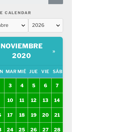
E CALENDAR
NOVIEMBRE
»
2020
N
MAR
MIÉ
JUE
VIE
SÁB
3
4
5
6
7
10
11
12
13
14
6
17
18
19
20
21
3
24
25
26
27
28