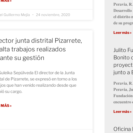
 MÁS »
𝐏𝐞𝐫𝐚𝐯𝐢𝐚, 𝐑.
𝐃𝐞𝐬𝐚𝐫𝐫𝐨𝐥𝐥
l Guillermo Mejía
24 noviembre, 2020
𝐞𝐥 𝐝𝐢𝐬𝐭𝐫𝐢𝐭
𝐝𝐞 𝐬𝐮 𝐩𝐫𝐨
Leer más »
ector junta distrital Pizarrete,
alta trabajos realizados
Julito 
ante su gestión
Bonito 
proyect
junto a
Suleika Sepúlveda El director de la Junta
ital de Pizarrete, se expresó en torno a los
𝐏𝐞𝐫𝐚𝐯𝐢𝐚, 𝐑.
jos que han venido realizando desde que
𝐏𝐞𝐫𝐚𝐯𝐢𝐚, 𝐉𝐮
ió su cargo.
𝐅𝐮𝐧𝐝𝐚𝐜𝐢𝐨́𝐧
𝐞𝐧𝐜𝐮𝐞𝐧𝐭𝐫𝐨 𝐜
 MÁS »
Leer más »
Oficina