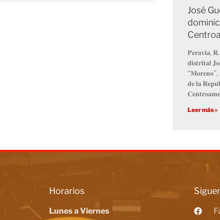
José Gu
dominic
Centro
𝐏𝐞𝐫𝐚𝐯𝐢𝐚, 𝐑.
𝐝𝐢𝐬𝐭𝐫𝐢𝐭𝐚𝐥 
“𝐌𝐨𝐫𝐞𝐧𝐨”, 𝐯
𝐝𝐞 𝐥𝐚 𝐑𝐞𝐩𝐮́
𝐂𝐞𝐧𝐭𝐫𝐨𝐚𝐦𝐞
Leer más »
Horarios
Siguen
Lunes a Viernes
F