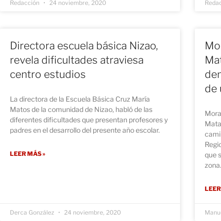
Redacción
24 noviembre, 2020
Reda
Directora escuela básica Nizao,
Mor
revela dificultades atraviesa
Mat
centro estudios
de
de 
La directora de la Escuela Básica Cruz María
Matos de la comunidad de Nizao, habló de las
Mora
diferentes dificultades que presentan profesores y
Mata
padres en el desarrollo del presente año escolar.
camin
Regio
LEER MÁS »
que s
zona
LEER
Derca González
24 noviembre, 2020
Manue