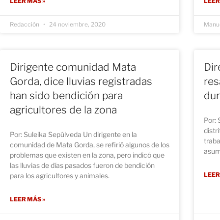
LEER MÁS »
LEER
Redacción
24 noviembre, 2020
Manue
Dirigente comunidad Mata
Dir
Gorda, dice lluvias registradas
res
han sido bendición para
dur
agricultores de la zona
Por: 
distr
Por: Suleika Sepúlveda Un dirigente en la
traba
comunidad de Mata Gorda, se refirió algunos de los
asum
problemas que existen en la zona, pero indicó que
las lluvias de días pasados fueron de bendición
LEER
para los agricultores y animales.
LEER MÁS »