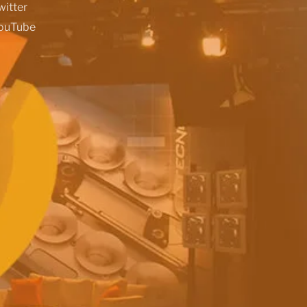
witter
ouTube