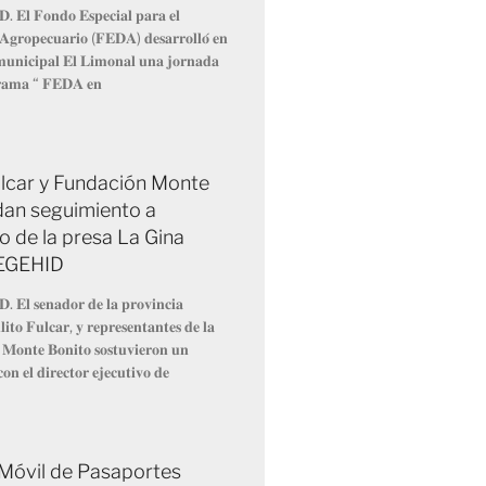
𝐃. 𝐄𝐥 𝐅𝐨𝐧𝐝𝐨 𝐄𝐬𝐩𝐞𝐜𝐢𝐚𝐥 𝐩𝐚𝐫𝐚 𝐞𝐥
 𝐀𝐠𝐫𝐨𝐩𝐞𝐜𝐮𝐚𝐫𝐢𝐨 (𝐅𝐄𝐃𝐀) 𝐝𝐞𝐬𝐚𝐫𝐫𝐨𝐥𝐥𝐨́ 𝐞𝐧
 𝐦𝐮𝐧𝐢𝐜𝐢𝐩𝐚𝐥 𝐄𝐥 𝐋𝐢𝐦𝐨𝐧𝐚𝐥 𝐮𝐧𝐚 𝐣𝐨𝐫𝐧𝐚𝐝𝐚
𝐫𝐚𝐦𝐚 “ 𝐅𝐄𝐃𝐀 𝐞𝐧
Fulcar y Fundación Monte
dan seguimiento a
o de la presa La Gina
 EGEHID
𝐃. 𝐄𝐥 𝐬𝐞𝐧𝐚𝐝𝐨𝐫 𝐝𝐞 𝐥𝐚 𝐩𝐫𝐨𝐯𝐢𝐧𝐜𝐢𝐚
𝐢𝐭𝐨 𝐅𝐮𝐥𝐜𝐚𝐫, 𝐲 𝐫𝐞𝐩𝐫𝐞𝐬𝐞𝐧𝐭𝐚𝐧𝐭𝐞𝐬 𝐝𝐞 𝐥𝐚
 𝐌𝐨𝐧𝐭𝐞 𝐁𝐨𝐧𝐢𝐭𝐨 𝐬𝐨𝐬𝐭𝐮𝐯𝐢𝐞𝐫𝐨𝐧 𝐮𝐧
𝐨𝐧 𝐞𝐥 𝐝𝐢𝐫𝐞𝐜𝐭𝐨𝐫 𝐞𝐣𝐞𝐜𝐮𝐭𝐢𝐯𝐨 𝐝𝐞
 Móvil de Pasaportes