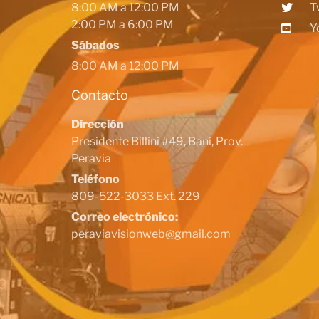
8:00 AM a 12:00 PM
T
2:00 PM a 6:00 PM
Y
Sábados
8:00 AM a 12:00 PM
Contacto
Dirección
Presidente Billini #49, Baní, Prov.
Peravia
Teléfono
809-522-3033 Ext. 229
Correo electrónico:
peraviavisionweb@gmail.com