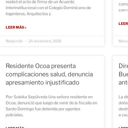
realizó el acto de firma de un Acuerdo
comu
Interinstitucional con el Colegio Dominicano de
con r
Ingenieros, Arquitectos y
LEER
LEER MÁS »
Redacción
24 noviembre, 2020
Manue
Residente Ocoa presenta
Dir
complicaciones salud, denuncia
Bue
apresamiento injustificado
ant
Por: Suleika Sepúlveda Una señora residente en
La di
Ocoa, denunció que luego de venir de la fiscalía en
doña
Santo Domingo fue detenida por agentes
destr
policiales.
a cau