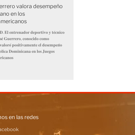
errero valora desempeño
ano en los
americanos
. 𝐄𝐥 𝐞𝐧𝐭𝐫𝐞𝐧𝐚𝐝𝐨𝐫 𝐝𝐞𝐩𝐨𝐫𝐭𝐢𝐯𝐨 𝐲 𝐭𝐞́𝐜𝐧𝐢𝐜𝐨
𝐨𝐬𝐞́ 𝐆𝐮𝐞𝐫𝐫𝐞𝐫𝐨, 𝐜𝐨𝐧𝐨𝐜𝐢𝐝𝐨 𝐜𝐨𝐦𝐨
𝐥𝐨𝐫𝐨́ 𝐩𝐨𝐬𝐢𝐭𝐢𝐯𝐚𝐦𝐞𝐧𝐭𝐞 𝐞𝐥 𝐝𝐞𝐬𝐞𝐦𝐩𝐞𝐧̃𝐨
𝐥𝐢𝐜𝐚 𝐃𝐨𝐦𝐢𝐧𝐢𝐜𝐚𝐧𝐚 𝐞𝐧 𝐥𝐨𝐬 𝐉𝐮𝐞𝐠𝐨𝐬
𝐢𝐜𝐚𝐧𝐨𝐬
os en las redes
acebook