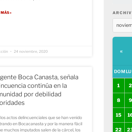
 MÁS »
ARCHIV
«
cción
24 noviembre, 2020
DOM
LU
igente Boca Canasta, señala
incuencia continúa en la
1
2
unidad por debilidad
8
9
oridades
15
1
los actos delincuenciales que se han venido
trando en Bocacanasta y por la manera fácil
22
2
e muchos imputados salen de la cárcel, los