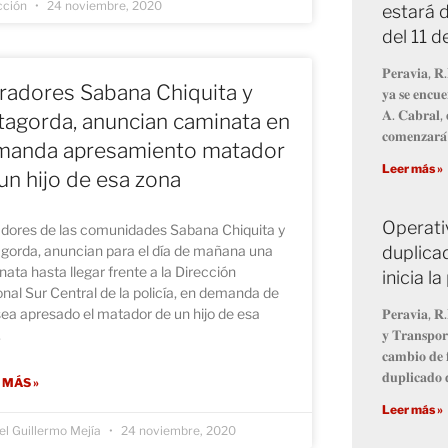
cción
24 noviembre, 2020
estará d
del 11 
𝐏𝐞𝐫𝐚𝐯𝐢𝐚, 𝐑.
adores Sabana Chiquita y
𝐲𝐚 𝐬𝐞 𝐞𝐧𝐜𝐮𝐞
𝐀. 𝐂𝐚𝐛𝐫𝐚𝐥, 
agorda, anuncian caminata en
𝐜𝐨𝐦𝐞𝐧𝐳𝐚𝐫𝐚́
manda apresamiento matador
Leer más »
un hijo de esa zona
Operati
dores de las comunidades Sabana Chiquita y
duplicad
gorda, anuncian para el día de mañana una
ata hasta llegar frente a la Dirección
inicia 
nal Sur Central de la policía, en demanda de
𝐏𝐞𝐫𝐚𝐯𝐢𝐚, 𝐑.
ea apresado el matador de un hijo de esa
𝐲 𝐓𝐫𝐚𝐧𝐬𝐩𝐨𝐫
.
𝐜𝐚𝐦𝐛𝐢𝐨 𝐝𝐞 𝐟
𝐝𝐮𝐩𝐥𝐢𝐜𝐚𝐝𝐨 𝐝
 MÁS »
Leer más »
l Guillermo Mejía
24 noviembre, 2020