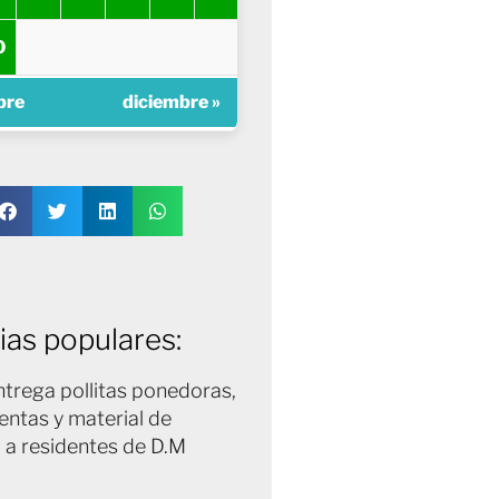
0
bre
diciembre »
ias populares:
trega pollitas ponedoras,
entas y material de
 a residentes de D.M