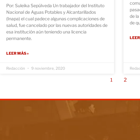
comun
Por: Suleika Sepúlveda Un trabajador del Instituto
pasa
Nacional de Aguas Potables y Alcantarillados
de la
(Inapa) el cual padece algunas complicaciones de
de qu
salud, fue cancelado por las nuevas autoridades de
esa institución aún teniendo una licencia
LEER
permanente.
LEER MÁS »
Redacción
9 noviembre, 2020
Reda
2
1