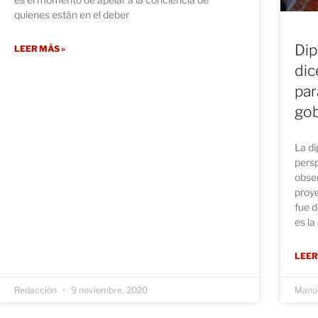
quienes están en el deber
Dip
LEER MÁS »
dic
par
gob
La d
persp
obser
proye
fue d
es la
LEER
Redacción
9 noviembre, 2020
Manue