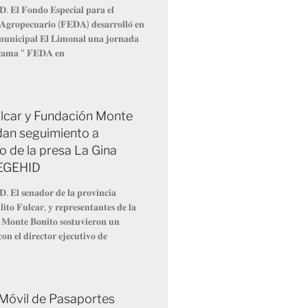
𝐃. 𝐄𝐥 𝐅𝐨𝐧𝐝𝐨 𝐄𝐬𝐩𝐞𝐜𝐢𝐚𝐥 𝐩𝐚𝐫𝐚 𝐞𝐥
 𝐀𝐠𝐫𝐨𝐩𝐞𝐜𝐮𝐚𝐫𝐢𝐨 (𝐅𝐄𝐃𝐀) 𝐝𝐞𝐬𝐚𝐫𝐫𝐨𝐥𝐥𝐨́ 𝐞𝐧
 𝐦𝐮𝐧𝐢𝐜𝐢𝐩𝐚𝐥 𝐄𝐥 𝐋𝐢𝐦𝐨𝐧𝐚𝐥 𝐮𝐧𝐚 𝐣𝐨𝐫𝐧𝐚𝐝𝐚
𝐫𝐚𝐦𝐚 “ 𝐅𝐄𝐃𝐀 𝐞𝐧
Fulcar y Fundación Monte
dan seguimiento a
o de la presa La Gina
 EGEHID
𝐃. 𝐄𝐥 𝐬𝐞𝐧𝐚𝐝𝐨𝐫 𝐝𝐞 𝐥𝐚 𝐩𝐫𝐨𝐯𝐢𝐧𝐜𝐢𝐚
𝐢𝐭𝐨 𝐅𝐮𝐥𝐜𝐚𝐫, 𝐲 𝐫𝐞𝐩𝐫𝐞𝐬𝐞𝐧𝐭𝐚𝐧𝐭𝐞𝐬 𝐝𝐞 𝐥𝐚
 𝐌𝐨𝐧𝐭𝐞 𝐁𝐨𝐧𝐢𝐭𝐨 𝐬𝐨𝐬𝐭𝐮𝐯𝐢𝐞𝐫𝐨𝐧 𝐮𝐧
𝐨𝐧 𝐞𝐥 𝐝𝐢𝐫𝐞𝐜𝐭𝐨𝐫 𝐞𝐣𝐞𝐜𝐮𝐭𝐢𝐯𝐨 𝐝𝐞
 Móvil de Pasaportes