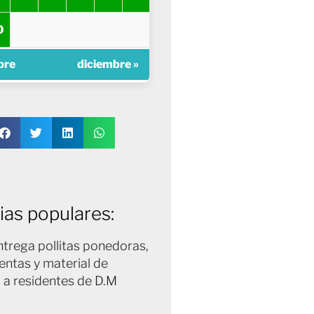
0
bre
diciembre »
ias populares:
trega pollitas ponedoras,
entas y material de
 a residentes de D.M