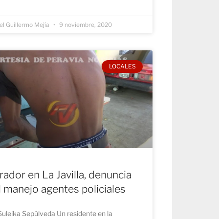
l Guillermo Mejía
9 noviembre, 2020
LOCALES
ador en La Javilla, denuncia
 manejo agentes policiales
Suleika Sepúlveda Un residente en la