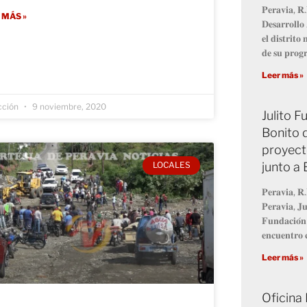
𝐏𝐞𝐫𝐚𝐯𝐢𝐚, 𝐑.
 MÁS »
𝐃𝐞𝐬𝐚𝐫𝐫𝐨𝐥𝐥
𝐞𝐥 𝐝𝐢𝐬𝐭𝐫𝐢𝐭
𝐝𝐞 𝐬𝐮 𝐩𝐫𝐨
Leer más »
cción
9 noviembre, 2020
Julito 
Bonito 
proyect
junto a
LOCALES
𝐏𝐞𝐫𝐚𝐯𝐢𝐚, 𝐑.
𝐏𝐞𝐫𝐚𝐯𝐢𝐚, 𝐉𝐮
𝐅𝐮𝐧𝐝𝐚𝐜𝐢𝐨́𝐧
𝐞𝐧𝐜𝐮𝐞𝐧𝐭𝐫𝐨 𝐜
Leer más »
Oficina