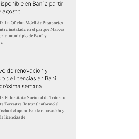
isponible en Baní a partir
de agosto
𝐃. 𝐋𝐚 𝐎𝐟𝐢𝐜𝐢𝐧𝐚 𝐌𝐨́𝐯𝐢𝐥 𝐝𝐞 𝐏𝐚𝐬𝐚𝐩𝐨𝐫𝐭𝐞𝐬
𝐧𝐭𝐫𝐚 𝐢𝐧𝐬𝐭𝐚𝐥𝐚𝐝𝐚 𝐞𝐧 𝐞𝐥 𝐩𝐚𝐫𝐪𝐮𝐞 𝐌𝐚𝐫𝐜𝐨𝐬
𝐧 𝐞𝐥 𝐦𝐮𝐧𝐢𝐜𝐢𝐩𝐢𝐨 𝐝𝐞 𝐁𝐚𝐧𝐢́, 𝐲
 𝐚
vo de renovación y
o de licencias en Baní
la próxima semana
. 𝐄𝐥 𝐈𝐧𝐬𝐭𝐢𝐭𝐮𝐭𝐨 𝐍𝐚𝐜𝐢𝐨𝐧𝐚𝐥 𝐝𝐞 𝐓𝐫𝐚́𝐧𝐬𝐢𝐭𝐨
𝐞 𝐓𝐞𝐫𝐫𝐞𝐬𝐭𝐫𝐞 (𝐈𝐧𝐭𝐫𝐚𝐧𝐭) 𝐢𝐧𝐟𝐨𝐫𝐦𝐨́ 𝐞𝐥
𝐞𝐜𝐡𝐚 𝐝𝐞𝐥 𝐨𝐩𝐞𝐫𝐚𝐭𝐢𝐯𝐨 𝐝𝐞 𝐫𝐞𝐧𝐨𝐯𝐚𝐜𝐢𝐨́𝐧 𝐲
𝐞 𝐥𝐢𝐜𝐞𝐧𝐜𝐢𝐚𝐬 𝐝𝐞