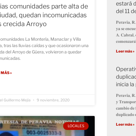
estará d
ias comunidades parte alta de
del 11 
ciudad, quedan incomunicadas
𝐏𝐞𝐫𝐚𝐯𝐢𝐚, 𝐑.
s crecida Arroyo
𝐲𝐚 𝐬𝐞 𝐞𝐧𝐜𝐮𝐞
𝐀. 𝐂𝐚𝐛𝐫𝐚𝐥, 
comunidades La Montería, Manaclar y Villa
𝐜𝐨𝐦𝐞𝐧𝐳𝐚𝐫𝐚́
, tras las lluvias caídas y que ocasionaron una
Leer más »
da del Arroyo de Güera, volvieron a quedar
municadas.
Operati
 MÁS »
duplicad
inicia 
𝐏𝐞𝐫𝐚𝐯𝐢𝐚, 𝐑.
l Guillermo Mejía
9 noviembre, 2020
𝐲 𝐓𝐫𝐚𝐧𝐬𝐩𝐨𝐫
𝐜𝐚𝐦𝐛𝐢𝐨 𝐝𝐞 𝐟
𝐝𝐮𝐩𝐥𝐢𝐜𝐚𝐝𝐨 𝐝
Leer más »
LOCALES