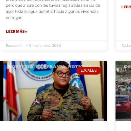
pero que ahora con las lluvias registradas en día de
LEER
ayer toda el agua penetró hacia algunas viviendas
del lugar.
LEER MÁS »
Redacción
9 noviembre, 2020
Reda
LOCALES