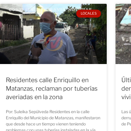
LOCALES
Residentes calle Enriquillo en
Últ
Matanzas, reclaman por tuberías
der
averiadas en la zona
viv
Por: Suleika Sepúlveda Residentes en la calle
Las ú
Enriquillo del Municipio de Matanzas, manifestaron
derr
que desde hace un tiempo vienen teniendo
de Pe
problemas con unas tuberías instaladas en la vía