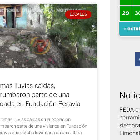
29
3
LOCALES
« octu
imas lluvias caídas,
Notic
rumbaron parte de una
ienda en Fundación Peravia
FEDA en
herrami
ltimas lluvias caídas en la población
siembra
umbaron parte de una vivienda en Fundación
ravia que estaba levantada en una altura.
Limonal