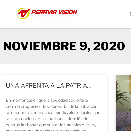
NOVIEMBRE 9, 2020
UNA AFRENTA A LA PATRIA…
En momentos en que la sociedad advierte la
pérdida progresiva de valores, donde la población
se encuentra amenazada por flagelos sociales que
son promovidos con la malsana intención de
destruir las bases que sustentan nuestra cultura,
es el momento de apelar a la conciencia de