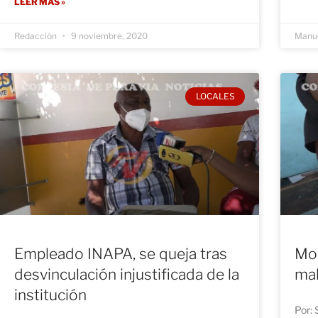
LEER MÁS »
Redacción
9 noviembre, 2020
Manue
LOCALES
Empleado INAPA, se queja tras
Mor
desvinculación injustificada de la
mal
institución
Por: 