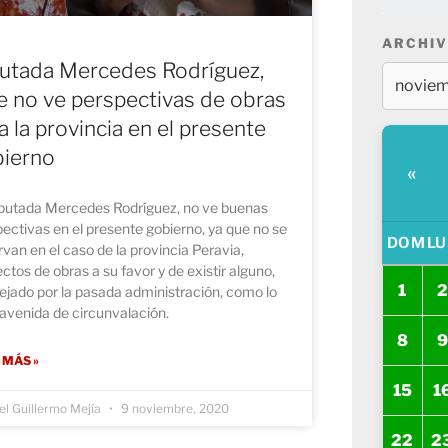
ARCHIV
utada Mercedes Rodríguez,
e no ve perspectivas de obras
a la provincia en el presente
ierno
«
iputada Mercedes Rodríguez, no ve buenas
ectivas en el presente gobierno, ya que no se
DOM
LU
van en el caso de la provincia Peravia,
ctos de obras a su favor y de existir alguno,
1
2
ejado por la pasada administración, como lo
 avenida de circunvalación.
8
9
 MÁS »
15
1
l Guillermo Mejía
9 noviembre, 2020
22
2