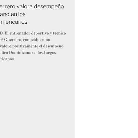
errero valora desempeño
ano en los
americanos
. 𝐄𝐥 𝐞𝐧𝐭𝐫𝐞𝐧𝐚𝐝𝐨𝐫 𝐝𝐞𝐩𝐨𝐫𝐭𝐢𝐯𝐨 𝐲 𝐭𝐞́𝐜𝐧𝐢𝐜𝐨
𝐨𝐬𝐞́ 𝐆𝐮𝐞𝐫𝐫𝐞𝐫𝐨, 𝐜𝐨𝐧𝐨𝐜𝐢𝐝𝐨 𝐜𝐨𝐦𝐨
𝐥𝐨𝐫𝐨́ 𝐩𝐨𝐬𝐢𝐭𝐢𝐯𝐚𝐦𝐞𝐧𝐭𝐞 𝐞𝐥 𝐝𝐞𝐬𝐞𝐦𝐩𝐞𝐧̃𝐨
𝐥𝐢𝐜𝐚 𝐃𝐨𝐦𝐢𝐧𝐢𝐜𝐚𝐧𝐚 𝐞𝐧 𝐥𝐨𝐬 𝐉𝐮𝐞𝐠𝐨𝐬
𝐢𝐜𝐚𝐧𝐨𝐬