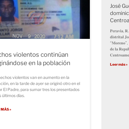
José Gu
dominic
Centro
𝐏𝐞𝐫𝐚𝐯𝐢𝐚, 𝐑.
𝐝𝐢𝐬𝐭𝐫𝐢𝐭𝐚𝐥 
“𝐌𝐨𝐫𝐞𝐧𝐨”, 𝐯
𝐝𝐞 𝐥𝐚 𝐑𝐞𝐩𝐮́
hos violentos continúan
𝐂𝐞𝐧𝐭𝐫𝐨𝐚𝐦𝐞
ginándose en la población
Leer más »
hechos violentos van en aumento en la
ción, en la tarde de ayer se originó otro en el
r El Padre, para sumar tres los presentados
s últimos días.
 MÁS »