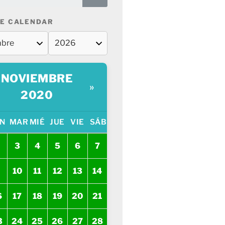
E CALENDAR
NOVIEMBRE
»
2020
N
MAR
MIÉ
JUE
VIE
SÁB
3
4
5
6
7
10
11
12
13
14
6
17
18
19
20
21
3
24
25
26
27
28