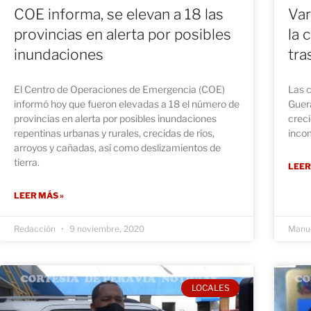
COE informa, se elevan a 18 las
Var
provincias en alerta por posibles
la 
inundaciones
tra
El Centro de Operaciones de Emergencia (COE)
Las 
informó hoy que fueron elevadas a 18 el número de
Guera
provincias en alerta por posibles inundaciones
creci
repentinas urbanas y rurales, crecidas de ríos,
inco
arroyos y cañadas, así como deslizamientos de
tierra.
LEER
LEER MÁS »
Redacción
9 noviembre, 2020
Manue
LOCALES