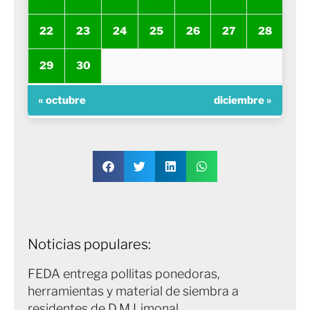
22
23
24
25
26
27
28
29
30
« octubre
diciembre »
Noticias populares:
FEDA entrega pollitas ponedoras,
herramientas y material de siembra a
residentes de D.M Limonal