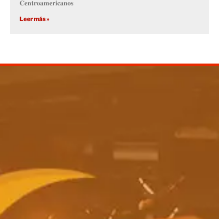
𝐂𝐞𝐧𝐭𝐫𝐨𝐚𝐦𝐞𝐫𝐢𝐜𝐚𝐧𝐨𝐬
Leer más »