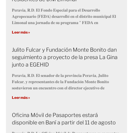
𝐏𝐞𝐫𝐚𝐯𝐢𝐚, 𝐑.𝐃. 𝐄𝐥 𝐅𝐨𝐧𝐝𝐨 𝐄𝐬𝐩𝐞𝐜𝐢𝐚𝐥 𝐩𝐚𝐫𝐚 𝐞𝐥 𝐃𝐞𝐬𝐚𝐫𝐫𝐨𝐥𝐥𝐨
𝐀𝐠𝐫𝐨𝐩𝐞𝐜𝐮𝐚𝐫𝐢𝐨 (𝐅𝐄𝐃𝐀) 𝐝𝐞𝐬𝐚𝐫𝐫𝐨𝐥𝐥𝐨́ 𝐞𝐧 𝐞𝐥 𝐝𝐢𝐬𝐭𝐫𝐢𝐭𝐨 𝐦𝐮𝐧𝐢𝐜𝐢𝐩𝐚𝐥 𝐄𝐥
𝐋𝐢𝐦𝐨𝐧𝐚𝐥 𝐮𝐧𝐚 𝐣𝐨𝐫𝐧𝐚𝐝𝐚 𝐝𝐞 𝐬𝐮 𝐩𝐫𝐨𝐠𝐫𝐚𝐦𝐚 “ 𝐅𝐄𝐃𝐀 𝐞𝐧
Leer más »
Julito Fulcar y Fundación Monte Bonito dan
seguimiento a proyecto de la presa La Gina
junto a EGEHID
𝐏𝐞𝐫𝐚𝐯𝐢𝐚, 𝐑.𝐃. 𝐄𝐥 𝐬𝐞𝐧𝐚𝐝𝐨𝐫 𝐝𝐞 𝐥𝐚 𝐩𝐫𝐨𝐯𝐢𝐧𝐜𝐢𝐚 𝐏𝐞𝐫𝐚𝐯𝐢𝐚, 𝐉𝐮𝐥𝐢𝐭𝐨
𝐅𝐮𝐥𝐜𝐚𝐫, 𝐲 𝐫𝐞𝐩𝐫𝐞𝐬𝐞𝐧𝐭𝐚𝐧𝐭𝐞𝐬 𝐝𝐞 𝐥𝐚 𝐅𝐮𝐧𝐝𝐚𝐜𝐢𝐨́𝐧 𝐌𝐨𝐧𝐭𝐞 𝐁𝐨𝐧𝐢𝐭𝐨
𝐬𝐨𝐬𝐭𝐮𝐯𝐢𝐞𝐫𝐨𝐧 𝐮𝐧 𝐞𝐧𝐜𝐮𝐞𝐧𝐭𝐫𝐨 𝐜𝐨𝐧 𝐞𝐥 𝐝𝐢𝐫𝐞𝐜𝐭𝐨𝐫 𝐞𝐣𝐞𝐜𝐮𝐭𝐢𝐯𝐨 𝐝𝐞
Leer más »
Oficina Móvil de Pasaportes estará
disponible en Baní a partir del 11 de agosto