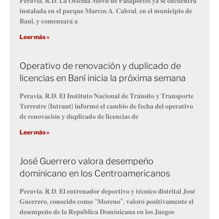
𝐏𝐞𝐫𝐚𝐯𝐢𝐚, 𝐑.𝐃. 𝐋𝐚 𝐎𝐟𝐢𝐜𝐢𝐧𝐚 𝐌𝐨́𝐯𝐢𝐥 𝐝𝐞 𝐏𝐚𝐬𝐚𝐩𝐨𝐫𝐭𝐞𝐬 𝐲𝐚 𝐬𝐞 𝐞𝐧𝐜𝐮𝐞𝐧𝐭𝐫𝐚
𝐢𝐧𝐬𝐭𝐚𝐥𝐚𝐝𝐚 𝐞𝐧 𝐞𝐥 𝐩𝐚𝐫𝐪𝐮𝐞 𝐌𝐚𝐫𝐜𝐨𝐬 𝐀. 𝐂𝐚𝐛𝐫𝐚𝐥, 𝐞𝐧 𝐞𝐥 𝐦𝐮𝐧𝐢𝐜𝐢𝐩𝐢𝐨 𝐝𝐞
𝐁𝐚𝐧𝐢́, 𝐲 𝐜𝐨𝐦𝐞𝐧𝐳𝐚𝐫𝐚́ 𝐚
Leer más »
Operativo de renovación y duplicado de
licencias en Baní inicia la próxima semana
𝐏𝐞𝐫𝐚𝐯𝐢𝐚, 𝐑.𝐃. 𝐄𝐥 𝐈𝐧𝐬𝐭𝐢𝐭𝐮𝐭𝐨 𝐍𝐚𝐜𝐢𝐨𝐧𝐚𝐥 𝐝𝐞 𝐓𝐫𝐚́𝐧𝐬𝐢𝐭𝐨 𝐲 𝐓𝐫𝐚𝐧𝐬𝐩𝐨𝐫𝐭𝐞
𝐓𝐞𝐫𝐫𝐞𝐬𝐭𝐫𝐞 (𝐈𝐧𝐭𝐫𝐚𝐧𝐭) 𝐢𝐧𝐟𝐨𝐫𝐦𝐨́ 𝐞𝐥 𝐜𝐚𝐦𝐛𝐢𝐨 𝐝𝐞 𝐟𝐞𝐜𝐡𝐚 𝐝𝐞𝐥 𝐨𝐩𝐞𝐫𝐚𝐭𝐢𝐯𝐨
𝐝𝐞 𝐫𝐞𝐧𝐨𝐯𝐚𝐜𝐢𝐨́𝐧 𝐲 𝐝𝐮𝐩𝐥𝐢𝐜𝐚𝐝𝐨 𝐝𝐞 𝐥𝐢𝐜𝐞𝐧𝐜𝐢𝐚𝐬 𝐝𝐞
Leer más »
José Guerrero valora desempeño
dominicano en los Centroamericanos
𝐏𝐞𝐫𝐚𝐯𝐢𝐚, 𝐑.𝐃. 𝐄𝐥 𝐞𝐧𝐭𝐫𝐞𝐧𝐚𝐝𝐨𝐫 𝐝𝐞𝐩𝐨𝐫𝐭𝐢𝐯𝐨 𝐲 𝐭𝐞́𝐜𝐧𝐢𝐜𝐨 𝐝𝐢𝐬𝐭𝐫𝐢𝐭𝐚𝐥 𝐉𝐨𝐬𝐞́
𝐆𝐮𝐞𝐫𝐫𝐞𝐫𝐨, 𝐜𝐨𝐧𝐨𝐜𝐢𝐝𝐨 𝐜𝐨𝐦𝐨 “𝐌𝐨𝐫𝐞𝐧𝐨”, 𝐯𝐚𝐥𝐨𝐫𝐨́ 𝐩𝐨𝐬𝐢𝐭𝐢𝐯𝐚𝐦𝐞𝐧𝐭𝐞 𝐞𝐥
𝐝𝐞𝐬𝐞𝐦𝐩𝐞𝐧̃𝐨 𝐝𝐞 𝐥𝐚 𝐑𝐞𝐩𝐮́𝐛𝐥𝐢𝐜𝐚 𝐃𝐨𝐦𝐢𝐧𝐢𝐜𝐚𝐧𝐚 𝐞𝐧 𝐥𝐨𝐬 𝐉𝐮𝐞𝐠𝐨𝐬