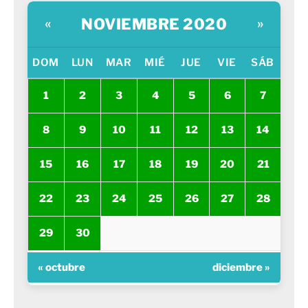
NOVIEMBRE 2020
«
»
DOM
LUN
MAR
MIÉ
JUE
VIE
SÁB
1
2
3
4
5
6
7
8
9
10
11
12
13
14
15
16
17
18
19
20
21
22
23
24
25
26
27
28
29
30
« octubre
diciembre »