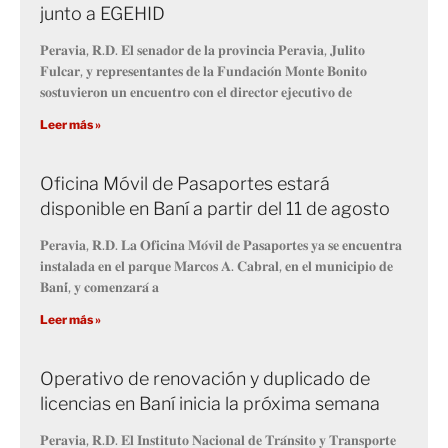
junto a EGEHID
𝐏𝐞𝐫𝐚𝐯𝐢𝐚, 𝐑.𝐃. 𝐄𝐥 𝐬𝐞𝐧𝐚𝐝𝐨𝐫 𝐝𝐞 𝐥𝐚 𝐩𝐫𝐨𝐯𝐢𝐧𝐜𝐢𝐚 𝐏𝐞𝐫𝐚𝐯𝐢𝐚, 𝐉𝐮𝐥𝐢𝐭𝐨
𝐅𝐮𝐥𝐜𝐚𝐫, 𝐲 𝐫𝐞𝐩𝐫𝐞𝐬𝐞𝐧𝐭𝐚𝐧𝐭𝐞𝐬 𝐝𝐞 𝐥𝐚 𝐅𝐮𝐧𝐝𝐚𝐜𝐢𝐨́𝐧 𝐌𝐨𝐧𝐭𝐞 𝐁𝐨𝐧𝐢𝐭𝐨
𝐬𝐨𝐬𝐭𝐮𝐯𝐢𝐞𝐫𝐨𝐧 𝐮𝐧 𝐞𝐧𝐜𝐮𝐞𝐧𝐭𝐫𝐨 𝐜𝐨𝐧 𝐞𝐥 𝐝𝐢𝐫𝐞𝐜𝐭𝐨𝐫 𝐞𝐣𝐞𝐜𝐮𝐭𝐢𝐯𝐨 𝐝𝐞
Leer más »
Oficina Móvil de Pasaportes estará
disponible en Baní a partir del 11 de agosto
𝐏𝐞𝐫𝐚𝐯𝐢𝐚, 𝐑.𝐃. 𝐋𝐚 𝐎𝐟𝐢𝐜𝐢𝐧𝐚 𝐌𝐨́𝐯𝐢𝐥 𝐝𝐞 𝐏𝐚𝐬𝐚𝐩𝐨𝐫𝐭𝐞𝐬 𝐲𝐚 𝐬𝐞 𝐞𝐧𝐜𝐮𝐞𝐧𝐭𝐫𝐚
𝐢𝐧𝐬𝐭𝐚𝐥𝐚𝐝𝐚 𝐞𝐧 𝐞𝐥 𝐩𝐚𝐫𝐪𝐮𝐞 𝐌𝐚𝐫𝐜𝐨𝐬 𝐀. 𝐂𝐚𝐛𝐫𝐚𝐥, 𝐞𝐧 𝐞𝐥 𝐦𝐮𝐧𝐢𝐜𝐢𝐩𝐢𝐨 𝐝𝐞
𝐁𝐚𝐧𝐢́, 𝐲 𝐜𝐨𝐦𝐞𝐧𝐳𝐚𝐫𝐚́ 𝐚
Leer más »
Operativo de renovación y duplicado de
licencias en Baní inicia la próxima semana
𝐏𝐞𝐫𝐚𝐯𝐢𝐚, 𝐑.𝐃. 𝐄𝐥 𝐈𝐧𝐬𝐭𝐢𝐭𝐮𝐭𝐨 𝐍𝐚𝐜𝐢𝐨𝐧𝐚𝐥 𝐝𝐞 𝐓𝐫𝐚́𝐧𝐬𝐢𝐭𝐨 𝐲 𝐓𝐫𝐚𝐧𝐬𝐩𝐨𝐫𝐭𝐞