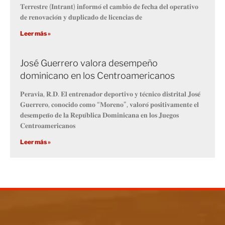
𝐓𝐞𝐫𝐫𝐞𝐬𝐭𝐫𝐞 (𝐈𝐧𝐭𝐫𝐚𝐧𝐭) 𝐢𝐧𝐟𝐨𝐫𝐦𝐨́ 𝐞𝐥 𝐜𝐚𝐦𝐛𝐢𝐨 𝐝𝐞 𝐟𝐞𝐜𝐡𝐚 𝐝𝐞𝐥 𝐨𝐩𝐞𝐫𝐚𝐭𝐢𝐯𝐨
𝐝𝐞 𝐫𝐞𝐧𝐨𝐯𝐚𝐜𝐢𝐨́𝐧 𝐲 𝐝𝐮𝐩𝐥𝐢𝐜𝐚𝐝𝐨 𝐝𝐞 𝐥𝐢𝐜𝐞𝐧𝐜𝐢𝐚𝐬 𝐝𝐞
Leer más »
José Guerrero valora desempeño
dominicano en los Centroamericanos
𝐏𝐞𝐫𝐚𝐯𝐢𝐚, 𝐑.𝐃. 𝐄𝐥 𝐞𝐧𝐭𝐫𝐞𝐧𝐚𝐝𝐨𝐫 𝐝𝐞𝐩𝐨𝐫𝐭𝐢𝐯𝐨 𝐲 𝐭𝐞́𝐜𝐧𝐢𝐜𝐨 𝐝𝐢𝐬𝐭𝐫𝐢𝐭𝐚𝐥 𝐉𝐨𝐬𝐞́
𝐆𝐮𝐞𝐫𝐫𝐞𝐫𝐨, 𝐜𝐨𝐧𝐨𝐜𝐢𝐝𝐨 𝐜𝐨𝐦𝐨 “𝐌𝐨𝐫𝐞𝐧𝐨”, 𝐯𝐚𝐥𝐨𝐫𝐨́ 𝐩𝐨𝐬𝐢𝐭𝐢𝐯𝐚𝐦𝐞𝐧𝐭𝐞 𝐞𝐥
𝐝𝐞𝐬𝐞𝐦𝐩𝐞𝐧̃𝐨 𝐝𝐞 𝐥𝐚 𝐑𝐞𝐩𝐮́𝐛𝐥𝐢𝐜𝐚 𝐃𝐨𝐦𝐢𝐧𝐢𝐜𝐚𝐧𝐚 𝐞𝐧 𝐥𝐨𝐬 𝐉𝐮𝐞𝐠𝐨𝐬
𝐂𝐞𝐧𝐭𝐫𝐨𝐚𝐦𝐞𝐫𝐢𝐜𝐚𝐧𝐨𝐬
Leer más »