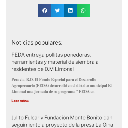
Noticias populares:
FEDA entrega pollitas ponedoras,
herramientas y material de siembra a
residentes de D.M Limonal
𝐏𝐞𝐫𝐚𝐯𝐢𝐚, 𝐑.𝐃. 𝐄𝐥 𝐅𝐨𝐧𝐝𝐨 𝐄𝐬𝐩𝐞𝐜𝐢𝐚𝐥 𝐩𝐚𝐫𝐚 𝐞𝐥 𝐃𝐞𝐬𝐚𝐫𝐫𝐨𝐥𝐥𝐨
𝐀𝐠𝐫𝐨𝐩𝐞𝐜𝐮𝐚𝐫𝐢𝐨 (𝐅𝐄𝐃𝐀) 𝐝𝐞𝐬𝐚𝐫𝐫𝐨𝐥𝐥𝐨́ 𝐞𝐧 𝐞𝐥 𝐝𝐢𝐬𝐭𝐫𝐢𝐭𝐨 𝐦𝐮𝐧𝐢𝐜𝐢𝐩𝐚𝐥 𝐄𝐥
𝐋𝐢𝐦𝐨𝐧𝐚𝐥 𝐮𝐧𝐚 𝐣𝐨𝐫𝐧𝐚𝐝𝐚 𝐝𝐞 𝐬𝐮 𝐩𝐫𝐨𝐠𝐫𝐚𝐦𝐚 “ 𝐅𝐄𝐃𝐀 𝐞𝐧
Leer más »
Julito Fulcar y Fundación Monte Bonito dan
seguimiento a proyecto de la presa La Gina