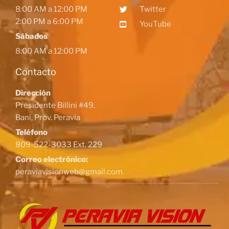
8:00 AM a 12:00 PM
Twitter
2:00 PM a 6:00 PM
YouTube
Sábados
8:00 AM a 12:00 PM
Contacto
Dirección
Presidente Billini #49,
Baní, Prov. Peravia
Teléfono
809-522-3033 Ext. 229
Correo electrónico:
peraviavisionweb@gmail.com