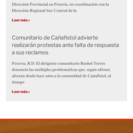
𝐃𝐢𝐫𝐞𝐜𝐜𝐢𝐨́𝐧 𝐏𝐫𝐨𝐯𝐢𝐧𝐜𝐢𝐚𝐥 𝐞𝐧 𝐏𝐞𝐫𝐚𝐯𝐢𝐚, 𝐞𝐧 𝐜𝐨𝐨𝐫𝐝𝐢𝐧𝐚𝐜𝐢𝐨́𝐧 𝐜𝐨𝐧 𝐥𝐚
𝐃𝐢𝐫𝐞𝐜𝐜𝐢𝐨́𝐧 𝐑𝐞𝐠𝐢𝐨𝐧𝐚𝐥 𝐒𝐮𝐫 𝐂𝐞𝐧𝐭𝐫𝐚𝐥 𝐝𝐞 𝐥𝐚
Leer más »
Comunitario de Cañafistol advierte
realizarán protestas ante falta de respuesta
a sus reclamos
𝐏𝐞𝐫𝐚𝐯𝐢𝐚, 𝐑.𝐃. 𝐄𝐥 𝐝𝐢𝐫𝐢𝐠𝐞𝐧𝐭𝐞 𝐜𝐨𝐦𝐮𝐧𝐢𝐭𝐚𝐫𝐢𝐨 𝐑𝐮𝐬𝐛𝐞𝐥 𝐓𝐨𝐫𝐫𝐞𝐬
𝐝𝐞𝐧𝐮𝐧𝐜𝐢𝐨́ 𝐥𝐚𝐬 𝐦𝐮́𝐥𝐭𝐢𝐩𝐥𝐞𝐬 𝐩𝐫𝐨𝐛𝐥𝐞𝐦𝐚́𝐭𝐢𝐜𝐚𝐬 𝐪𝐮𝐞, 𝐬𝐞𝐠𝐮́𝐧 𝐚𝐟𝐢𝐫𝐦𝐨́,
𝐚𝐟𝐞𝐜𝐭𝐚𝐧 𝐝𝐞𝐬𝐝𝐞 𝐡𝐚𝐜𝐞 𝐚𝐧̃𝐨𝐬 𝐚 𝐥𝐚 𝐜𝐨𝐦𝐮𝐧𝐢𝐝𝐚𝐝 𝐝𝐞 𝐂𝐚𝐧̃𝐚𝐟𝐢𝐬𝐭𝐨𝐥, 𝐚𝐥
𝐭𝐢𝐞𝐦𝐩𝐨
Leer más »