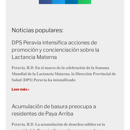
Noticias populares:
DPS Peravia intensifica acciones de
promoción y concienciación sobre la
Lactancia Materna
𝐏𝐞𝐫𝐚𝐯𝐢𝐚, 𝐑.𝐃. 𝐄𝐧 𝐞𝐥 𝐦𝐚𝐫𝐜𝐨 𝐝𝐞 𝐥𝐚 𝐜𝐞𝐥𝐞𝐛𝐫𝐚𝐜𝐢𝐨́𝐧 𝐝𝐞 𝐥𝐚 𝐒𝐞𝐦𝐚𝐧𝐚
𝐌𝐮𝐧𝐝𝐢𝐚𝐥 𝐝𝐞 𝐥𝐚 𝐋𝐚𝐜𝐭𝐚𝐧𝐜𝐢𝐚 𝐌𝐚𝐭𝐞𝐫𝐧𝐚, 𝐥𝐚 𝐃𝐢𝐫𝐞𝐜𝐜𝐢𝐨́𝐧 𝐏𝐫𝐨𝐯𝐢𝐧𝐜𝐢𝐚𝐥 𝐝𝐞
𝐒𝐚𝐥𝐮𝐝 (𝐃𝐏𝐒) 𝐏𝐞𝐫𝐚𝐯𝐢𝐚 𝐡𝐚 𝐢𝐧𝐭𝐞𝐧𝐬𝐢𝐟𝐢𝐜𝐚𝐝𝐨
Leer más »
Acumulación de basura preocupa a
residentes de Paya Arriba
𝐏𝐞𝐫𝐚𝐯𝐢𝐚, 𝐑.𝐃. 𝐋𝐚 𝐚𝐜𝐮𝐦𝐮𝐥𝐚𝐜𝐢𝐨́𝐧 𝐝𝐞 𝐝𝐞𝐬𝐞𝐜𝐡𝐨𝐬 𝐬𝐨́𝐥𝐢𝐝𝐨𝐬 𝐞𝐧 𝐥𝐚