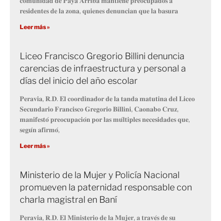
𝐜𝐨𝐦𝐮𝐧𝐢𝐝𝐚𝐝 𝐝𝐞 𝐏𝐚𝐲𝐚 𝐀𝐫𝐫𝐢𝐛𝐚 𝐦𝐚𝐧𝐭𝐢𝐞𝐧𝐞 𝐩𝐫𝐞𝐨𝐜𝐮𝐩𝐚𝐝𝐨𝐬 𝐚
𝐫𝐞𝐬𝐢𝐝𝐞𝐧𝐭𝐞𝐬 𝐝𝐞 𝐥𝐚 𝐳𝐨𝐧𝐚, 𝐪𝐮𝐢𝐞𝐧𝐞𝐬 𝐝𝐞𝐧𝐮𝐧𝐜𝐢𝐚𝐧 𝐪𝐮𝐞 𝐥𝐚 𝐛𝐚𝐬𝐮𝐫𝐚
Leer más »
Liceo Francisco Gregorio Billini denuncia
carencias de infraestructura y personal a
días del inicio del año escolar
𝐏𝐞𝐫𝐚𝐯𝐢𝐚, 𝐑.𝐃. 𝐄𝐥 𝐜𝐨𝐨𝐫𝐝𝐢𝐧𝐚𝐝𝐨𝐫 𝐝𝐞 𝐥𝐚 𝐭𝐚𝐧𝐝𝐚 𝐦𝐚𝐭𝐮𝐭𝐢𝐧𝐚 𝐝𝐞𝐥 𝐋𝐢𝐜𝐞𝐨
𝐒𝐞𝐜𝐮𝐧𝐝𝐚𝐫𝐢𝐨 𝐅𝐫𝐚𝐧𝐜𝐢𝐬𝐜𝐨 𝐆𝐫𝐞𝐠𝐨𝐫𝐢𝐨 𝐁𝐢𝐥𝐥𝐢𝐧𝐢, 𝐂𝐚𝐨𝐧𝐚𝐛𝐨 𝐂𝐫𝐮𝐳,
𝐦𝐚𝐧𝐢𝐟𝐞𝐬𝐭𝐨́ 𝐩𝐫𝐞𝐨𝐜𝐮𝐩𝐚𝐜𝐢𝐨́𝐧 𝐩𝐨𝐫 𝐥𝐚𝐬 𝐦𝐮́𝐥𝐭𝐢𝐩𝐥𝐞𝐬 𝐧𝐞𝐜𝐞𝐬𝐢𝐝𝐚𝐝𝐞𝐬 𝐪𝐮𝐞,
𝐬𝐞𝐠𝐮́𝐧 𝐚𝐟𝐢𝐫𝐦𝐨́,
Leer más »
Ministerio de la Mujer y Policía Nacional
promueven la paternidad responsable con
charla magistral en Baní
𝐏𝐞𝐫𝐚𝐯𝐢𝐚, 𝐑.𝐃. 𝐄𝐥 𝐌𝐢𝐧𝐢𝐬𝐭𝐞𝐫𝐢𝐨 𝐝𝐞 𝐥𝐚 𝐌𝐮𝐣𝐞𝐫, 𝐚 𝐭𝐫𝐚𝐯𝐞́𝐬 𝐝𝐞 𝐬𝐮