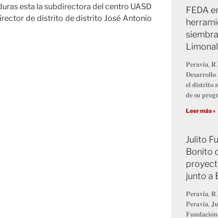
duras esta la subdirectora del centro UASD
FEDA en
irector de distrito de distrito José Antonio
herrami
siembra
Limonal
𝐏𝐞𝐫𝐚𝐯𝐢𝐚, 𝐑.
𝐃𝐞𝐬𝐚𝐫𝐫𝐨𝐥𝐥
𝐞𝐥 𝐝𝐢𝐬𝐭𝐫𝐢𝐭
𝐝𝐞 𝐬𝐮 𝐩𝐫𝐨
Leer más »
Julito 
Bonito 
proyect
junto a
𝐏𝐞𝐫𝐚𝐯𝐢𝐚, 𝐑.
𝐏𝐞𝐫𝐚𝐯𝐢𝐚, 𝐉𝐮
𝐅𝐮𝐧𝐝𝐚𝐜𝐢𝐨́𝐧