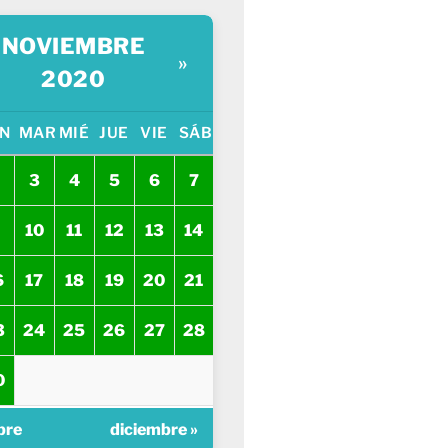
NOVIEMBRE
»
2020
N
MAR
MIÉ
JUE
VIE
SÁB
3
4
5
6
7
10
11
12
13
14
6
17
18
19
20
21
3
24
25
26
27
28
0
bre
diciembre »