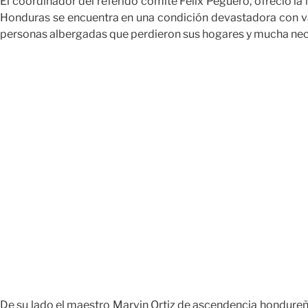
El coordinador del referido comité Félix Peguero, ofreció 
Honduras se encuentra en una condición devastadora con va
personas albergadas que perdieron sus hogares y mucha nec
De su lado el maestro Marvin Ortiz de ascendencia hondureña 