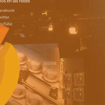
os en las redes
acebook
witter
ouTube