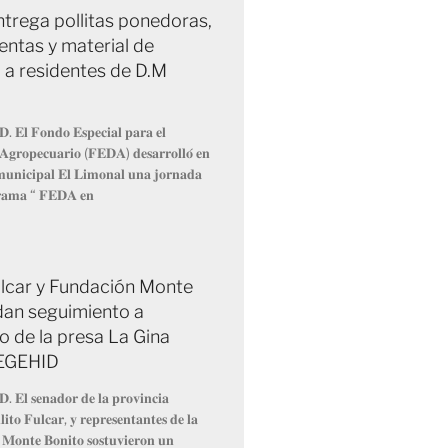
trega pollitas ponedoras,
entas y material de
 a residentes de D.M
𝐃. 𝐄𝐥 𝐅𝐨𝐧𝐝𝐨 𝐄𝐬𝐩𝐞𝐜𝐢𝐚𝐥 𝐩𝐚𝐫𝐚 𝐞𝐥
 𝐀𝐠𝐫𝐨𝐩𝐞𝐜𝐮𝐚𝐫𝐢𝐨 (𝐅𝐄𝐃𝐀) 𝐝𝐞𝐬𝐚𝐫𝐫𝐨𝐥𝐥𝐨́ 𝐞𝐧
 𝐦𝐮𝐧𝐢𝐜𝐢𝐩𝐚𝐥 𝐄𝐥 𝐋𝐢𝐦𝐨𝐧𝐚𝐥 𝐮𝐧𝐚 𝐣𝐨𝐫𝐧𝐚𝐝𝐚
𝐫𝐚𝐦𝐚 “ 𝐅𝐄𝐃𝐀 𝐞𝐧
Fulcar y Fundación Monte
dan seguimiento a
o de la presa La Gina
 EGEHID
𝐃. 𝐄𝐥 𝐬𝐞𝐧𝐚𝐝𝐨𝐫 𝐝𝐞 𝐥𝐚 𝐩𝐫𝐨𝐯𝐢𝐧𝐜𝐢𝐚
𝐢𝐭𝐨 𝐅𝐮𝐥𝐜𝐚𝐫, 𝐲 𝐫𝐞𝐩𝐫𝐞𝐬𝐞𝐧𝐭𝐚𝐧𝐭𝐞𝐬 𝐝𝐞 𝐥𝐚
 𝐌𝐨𝐧𝐭𝐞 𝐁𝐨𝐧𝐢𝐭𝐨 𝐬𝐨𝐬𝐭𝐮𝐯𝐢𝐞𝐫𝐨𝐧 𝐮𝐧