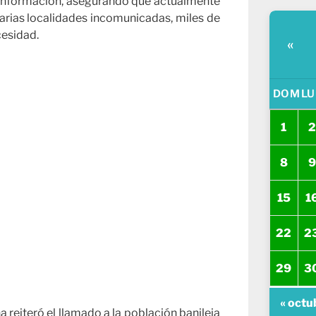
la información, asegurando que actualmente
rias localidades incomunicadas, miles de
esidad.
«
DOM
LU
1
2
8
9
15
1
22
2
29
3
« octu
reiteró el llamado a la población banileja