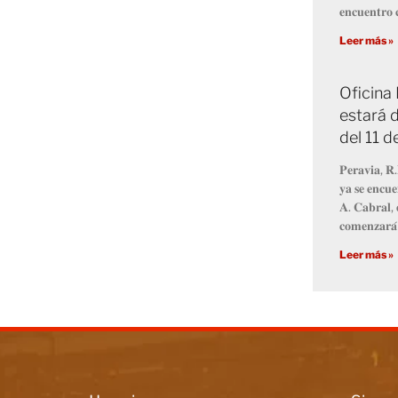
𝐞𝐧𝐜𝐮𝐞𝐧𝐭𝐫𝐨 𝐜
Leer más »
Oficina
estará d
del 11 
𝐏𝐞𝐫𝐚𝐯𝐢𝐚, 𝐑.
𝐲𝐚 𝐬𝐞 𝐞𝐧𝐜𝐮𝐞
𝐀. 𝐂𝐚𝐛𝐫𝐚𝐥, 
𝐜𝐨𝐦𝐞𝐧𝐳𝐚𝐫𝐚́
Leer más »