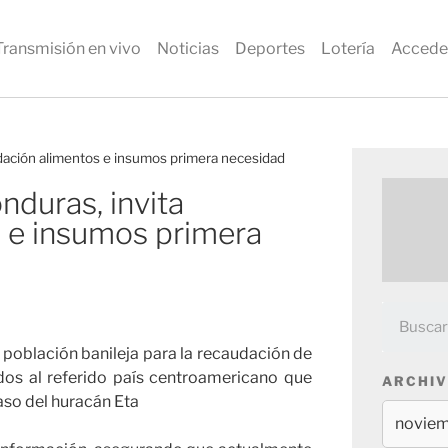
Transmisión en vivo
Noticias
Deportes
Lotería
Accede
audación alimentos e insumos primera necesidad
nduras, invita
s e insumos primera
a población banileja para la recaudación de
os al referido país centroamericano que
ARCHIV
aso del huracán Eta