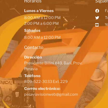
Horarios
Siguen
Lunes a Viernes
F
8:00 AM a 12:00 PM
T
2:00 PM a 6:00 PM
Y
Sábados
8:00 AM a 12:00 PM
Contacto
Dirección
Presidente Billini #49, Baní, Prov.
Peravia
Teléfono
809-522-3033 Ext. 229
Correo electrónico:
peraviavisionweb@gmail.com