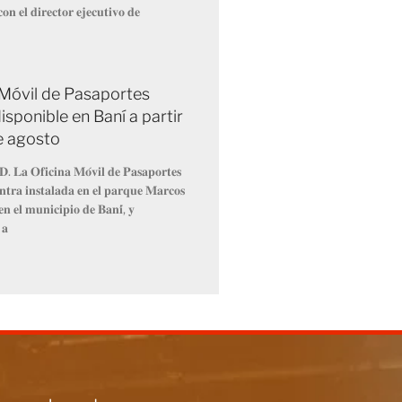
𝐨𝐧 𝐞𝐥 𝐝𝐢𝐫𝐞𝐜𝐭𝐨𝐫 𝐞𝐣𝐞𝐜𝐮𝐭𝐢𝐯𝐨 𝐝𝐞
 Móvil de Pasaportes
isponible en Baní a partir
de agosto
𝐃. 𝐋𝐚 𝐎𝐟𝐢𝐜𝐢𝐧𝐚 𝐌𝐨́𝐯𝐢𝐥 𝐝𝐞 𝐏𝐚𝐬𝐚𝐩𝐨𝐫𝐭𝐞𝐬
𝐧𝐭𝐫𝐚 𝐢𝐧𝐬𝐭𝐚𝐥𝐚𝐝𝐚 𝐞𝐧 𝐞𝐥 𝐩𝐚𝐫𝐪𝐮𝐞 𝐌𝐚𝐫𝐜𝐨𝐬
𝐧 𝐞𝐥 𝐦𝐮𝐧𝐢𝐜𝐢𝐩𝐢𝐨 𝐝𝐞 𝐁𝐚𝐧𝐢́, 𝐲
 𝐚